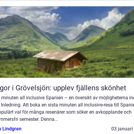
gor i Grövelsjön: upplev fjällens skönhet
 minuten all inclusive Spanien – en översikt av möjligheterna i
 Inledning: Att boka en sista minuten all inclusive-resa till Spani
populärt val för många resenärer som söker en avkopplande och
mmersfri semester. Denna...
n Lindgren
03 januari