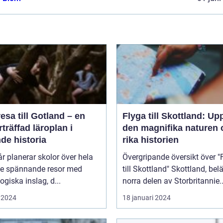
esa till Gotland – en
Flyga till Skottland: Up
träffad läroplan i
den magnifika naturen 
de historia
rika historien
år planerar skolor över hela
Övergripande översikt över "
ge spännande resor med
till Skottland" Skottland, beläget i
giska inslag, d...
norra delen av Storbritannie..
 2024
18 januari 2024