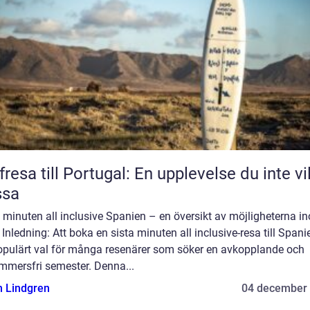
fresa till Portugal: En upplevelse du inte vil
ssa
 minuten all inclusive Spanien – en översikt av möjligheterna i
 Inledning: Att boka en sista minuten all inclusive-resa till Spani
populärt val för många resenärer som söker en avkopplande och
mmersfri semester. Denna...
n Lindgren
04 december