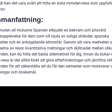
 kan det vara svårt att hitta en sista minuten-resa som uppfylle
rav.
manfattning:
inuten all inclusive Spanien erbjuder en bekväm och prisvärd
rupplevelse för dem som vill njuta av soliga stränder, spanska
katter och en avkopplande atmosfär. Genom att vara medveten 
perna av resor, kvantitativa mätningar och skillnader mellan olik
den, kan du hitta det bästa alternativet för dig. Innan du bokar 
resa är det alltid klokt att göra efterforskningar och jämföra oli
nden för att säkerställa att du får den semester som motsvarar 
ningar och önskemål.