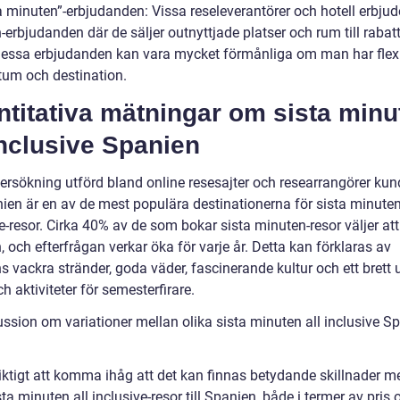
a minuten”-erbjudanden: Vissa reseleverantörer och hotell erbjud
erbjudanden där de säljer outnyttjade platser och rum till rabat
 Dessa erbjudanden kan vara mycket förmånliga om man har flexib
um och destination.
titativa mätningar om sista minu
inclusive Spanien
dersökning utförd bland online resesajter och researrangörer kun
nien är en av de mest populära destinationerna för sista minuten
e-resor. Cirka 40% av de som bokar sista minuten-resor väljer att 
 och efterfrågan verkar öka för varje år. Detta kan förklaras av
 vackra stränder, goda väder, fascinerande kultur och ett brett 
h aktiviteter för semesterfirare.
ussion om variationer mellan olika sista minuten all inclusive S
viktigt att komma ihåg att det kan finnas betydande skillnader m
sta minuten all inclusive-resor till Spanien, både i termer av pris 