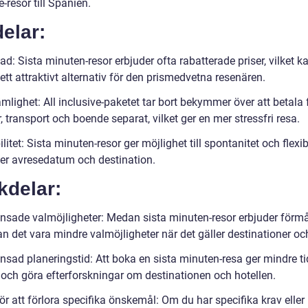
e-resor till Spanien.
elar:
d: Sista minuten-resor erbjuder ofta rabatterade priser, vilket k
 ett attraktivt alternativ för den prismedvetna resenären.
lighet: All inclusive-paketet tar bort bekymmer över att betala 
, transport och boende separat, vilket ger en mer stressfri resa.
ilitet: Sista minuten-resor ger möjlighet till spontanitet och flexibi
ler avresedatum och destination.
kdelar:
nsade valmöjligheter: Medan sista minuten-resor erbjuder förm
an det vara mindre valmöjligheter när det gäller destinationer och
sad planeringstid: Att boka en sista minuten-resa ger mindre tid
 och göra efterforskningar om destinationen och hotellen.
ör att förlora specifika önskemål: Om du har specifika krav eller