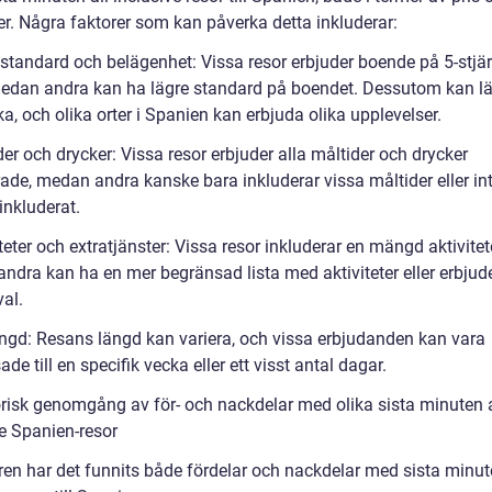
ter. Några faktorer som kan påverka detta inkluderar:
lstandard och belägenhet: Vissa resor erbjuder boende på 5-stjä
medan andra kan ha lägre standard på boendet. Dessutom kan l
ka, och olika orter i Spanien kan erbjuda olika upplevelser.
er och drycker: Vissa resor erbjuder alla måltider och drycker
rade, medan andra kanske bara inkluderar vissa måltider eller in
inkluderat.
teter och extratjänster: Vissa resor inkluderar en mängd aktivitete
ndra kan ha en mer begränsad lista med aktiviteter eller erbju
val.
ngd: Resans längd kan variera, och vissa erbjudanden kan vara
de till en specifik vecka eller ett visst antal dagar.
orisk genomgång av för- och nackdelar med olika sista minuten a
ve Spanien-resor
ren har det funnits både fördelar och nackdelar med sista minut