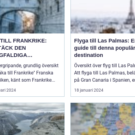
TILL FRANKRIKE:
Flyga till Las Palmas: 
TÄCK DEN
guide till denna populä
GFALDIGA
destination
NHETEN
rgripande, grundlig översikt
Översikt över flyg till Las P
a till Frankrike" Franska
Att flyga till Las Palmas, bel
iken, känt som Frankrike...
på Gran Canaria i Spanien, er
uari 2024
18 januari 2024