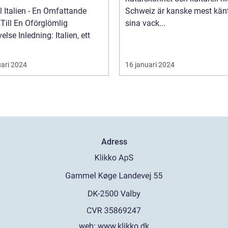
ll Italien - En Omfattande
Schweiz är kanske mest känt
Till En Oförglömlig
sina vack...
ng: Italien, ett
uari 2024
16 januari 2024
Adress
web:
www.klikko.dk