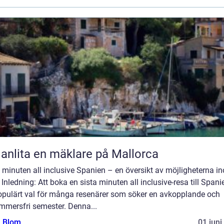
 anlita en mäklare på Mallorca
 minuten all inclusive Spanien – en översikt av möjligheterna i
 Inledning: Att boka en sista minuten all inclusive-resa till Spani
populärt val för många resenärer som söker en avkopplande och
mmersfri semester. Denna...
a Blom
01 juni