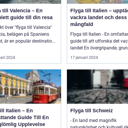
 till Valencia – En
Flyga till Italien – uppt
ett guide till din resa
vackra landet och dess
mångfald
kt över "flyga till Valencia"
cia, belägen på Spaniens
Flyga till Italien - En omfatt
t, är en populär destinatio...
guide till att utforska det va
landet En övergripande, grun
uari 2024
17 januari 2024
ill Italien – En
Flyga till Schweiz
ttande Guide Till En
- En land med magnifik
glömlig Upplevelse
naturskönhet och kulturell r