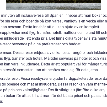
 minuten all inclusive-resa till Spanien innebär att man bokar o
för sin resa och boende på kort varsel, vanligtvis en vecka eller 
nnan avresan. Detta innebär att du kan njuta av en komplett
upplevelse med flyg, transfer, hotell, måltider och ibland till o
ter inkluderade i ett enda pris. Det finns olika typer av sista minu
ve-resor beroende på dina preferenser och budget.
erresor: Dessa resor erbjuds av olika researrangörer och inklude
is flyg, transfer och hotell. Måltider serveras på hotellet och vis
ter kan vara inkluderade. Detta är ett populärt val för många tur
en stressfri semester utan att behöva oroa sig för detaljerna.
erade resor: Vissa resebyråer erbjuder färdigpaketerade resor där
g till boende och mat är inkluderat. Dessa resor kan vara mer fle
 på pris och valmöjligheter. Det är viktigt att jämföra olika er
n bokar för att se till att man får det bästa priset och passand
er.