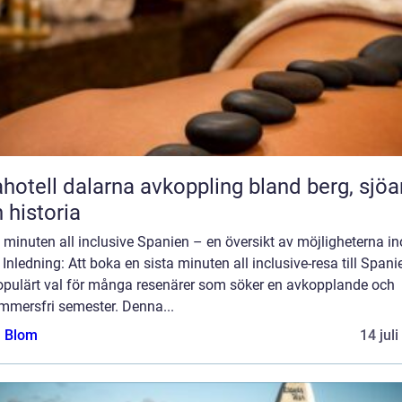
l dalarna avkoppling bland berg, sjöar
 historia
 minuten all inclusive Spanien – en översikt av möjligheterna i
 Inledning: Att boka en sista minuten all inclusive-resa till Spani
populärt val för många resenärer som söker en avkopplande och
mmersfri semester. Denna...
a Blom
14 jul