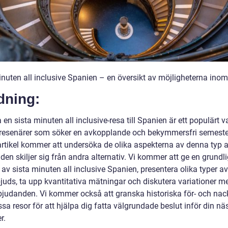
inuten all inclusive Spanien – en översikt av möjligheterna inom
dning:
 en sista minuten all inclusive-resa till Spanien är ett populärt va
esenärer som söker en avkopplande och bekymmersfri semeste
rtikel kommer att undersöka de olika aspekterna av denna typ a
den skiljer sig från andra alternativ. Vi kommer att ge en grundl
 av sista minuten all inclusive Spanien, presentera olika typer av
juds, ta upp kvantitativa mätningar och diskutera variationer m
rbjudanden. Vi kommer också att granska historiska för- och nac
a resor för att hjälpa dig fatta välgrundade beslut inför din nä
r.