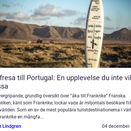
fresa till Portugal: En upplevelse du inte vil
ssa
ergripande, grundlig översikt över ”åka till Frankrike” Franska
liken, känt som Frankrike, lockar varje år miljontals besökare fr
världen. Som en av de mest populära turistdestinationerna i vär
rankrike en mångfa...
n Lindgren
04 december