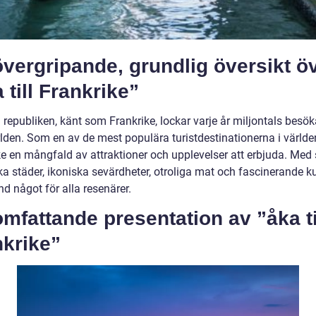
vergripande, grundlig översikt ö
 till Frankrike”
republiken, känt som Frankrike, lockar varje år miljontals besök
rlden. Som en av de mest populära turistdestinationerna i världe
ke en mångfald av attraktioner och upplevelser att erbjuda. Med 
ka städer, ikoniska sevärdheter, otroliga mat och fascinerande ku
nd något för alla resenärer.
mfattande presentation av ”åka ti
nkrike”