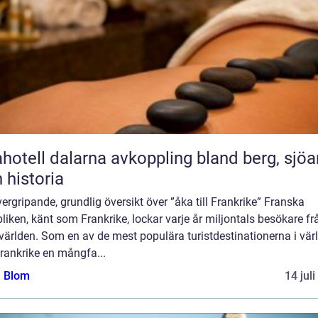
l dalarna avkoppling bland berg, sjöar
 historia
ergripande, grundlig översikt över ”åka till Frankrike” Franska
liken, känt som Frankrike, lockar varje år miljontals besökare fr
världen. Som en av de mest populära turistdestinationerna i vär
rankrike en mångfa...
a Blom
14 jul