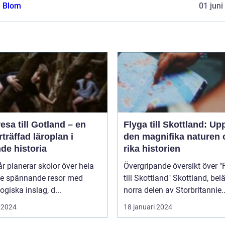
a Blom
01 juni
esa till Gotland – en
Flyga till Skottland: Up
träffad läroplan i
den magnifika naturen 
de historia
rika historien
år planerar skolor över hela
Övergripande översikt över "
ge spännande resor med
till Skottland" Skottland, beläget i
giska inslag, d...
norra delen av Storbritannie..
 2024
18 januari 2024