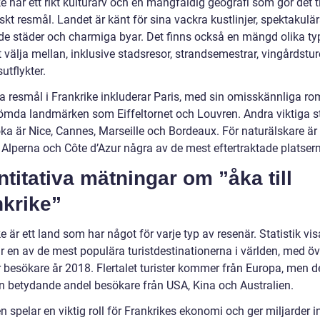
e har ett rikt kulturarv och en mångfaldig geografi som gör det til
skt resmål. Landet är känt för sina vackra kustlinjer, spektakulär
de städer och charmiga byar. Det finns också en mängd olika ty
t välja mellan, inklusive stadsresor, strandsemestrar, vingårdstu
utflykter.
a resmål i Frankrike inkluderar Paris, med sin omisskännliga ro
ömda landmärken som Eiffeltornet och Louvren. Andra viktiga s
öka är Nice, Cannes, Marseille och Bordeaux. För naturälskare är
 Alperna och Côte d’Azur några av de mest eftertraktade platser
titativa mätningar om ”åka till
nkrike”
e är ett land som har något för varje typ av resenär. Statistik vis
r en av de mest populära turistdestinationerna i världen, med öv
 besökare år 2018. Flertalet turister kommer från Europa, men de
n betydande andel besökare från USA, Kina och Australien.
 spelar en viktig roll för Frankrikes ekonomi och ger miljarder i