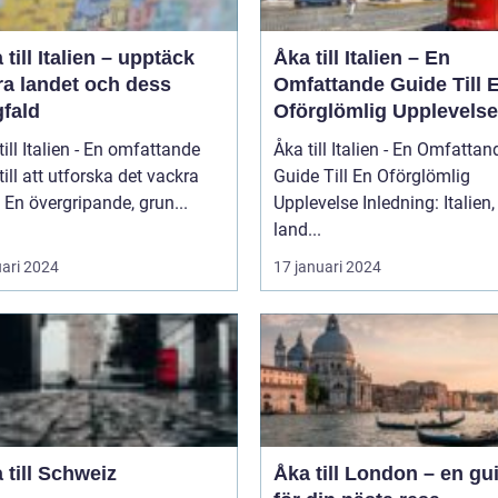
 till Italien – upptäck
Åka till Italien – En
ra landet och dess
Omfattande Guide Till 
fald
Oförglömlig Upplevelse
till Italien - En omfattande
Åka till Italien - En Omfattan
till att utforska det vackra
Guide Till En Oförglömlig
landet En övergripande, grun...
Upplevelse Inledning: Italien, ett
land...
uari 2024
17 januari 2024
 till Schweiz
Åka till London – en gu