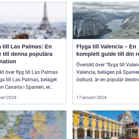
 till Las Palmas: En
Flyga till Valencia – En
 till denna populära
komplett guide till din 
nation
Översikt över "flyga till Valen
kt över flyg till Las Palmas
Valencia, belägen på Spanie
yga till Las Palmas, beläget
östkust, är en populär destina
n Canaria i Spanien, er...
uari 2024
17 januari 2024