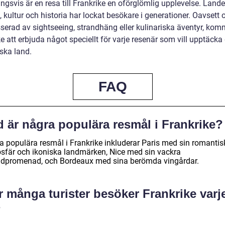
ngsvis är en resa till Frankrike en oförglömlig upplevelse. Lande
, kultur och historia har lockat besökare i generationer. Oavset
sserad av sightseeing, strandhäng eller kulinariska äventyr, kom
e att erbjuda något speciellt för varje resenär som vill upptäcka
ska land.
FAQ
d är några populära resmål i Frankrike?
a populära resmål i Frankrike inkluderar Paris med sin romantis
sfär och ikoniska landmärken, Nice med sin vackra
ndpromenad, och Bordeaux med sina berömda vingårdar.
 många turister besöker Frankrike varj
?