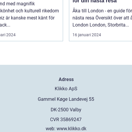
för din nästa resa
land med magnifik
könhet och kulturell rikedom
Åka till London - en guide för
iz är kanske mest känt för
nästa resa Översikt över att åka till
ack...
London London, Storbrita...
uari 2024
16 januari 2024
Adress
web:
www.klikko.dk