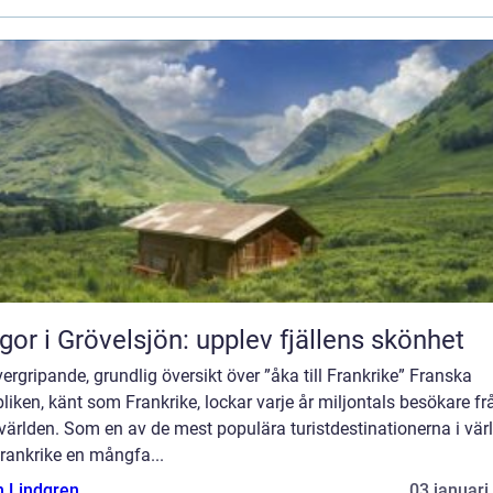
gor i Grövelsjön: upplev fjällens skönhet
ergripande, grundlig översikt över ”åka till Frankrike” Franska
liken, känt som Frankrike, lockar varje år miljontals besökare fr
världen. Som en av de mest populära turistdestinationerna i vär
rankrike en mångfa...
n Lindgren
03 januari