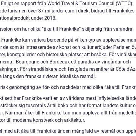
r. Enligt en rapport från World Travel & Tourism Council (WTTC)
de turismen över 87 miljarder euro i direkt bidrag till Frankrikes
ationalprodukt under 2018.
ssion om hur olika ”åka till Frankrike” skiljer sig från varandra
l Frankrike kan variera beroende på vilken typ av upplevelse man
ör de som är intresserade av konst och kultur erbjuder Paris en ö
r, konstgallerier och historiska platser att besöka. För vinälska
onerna i Bourgogne och Bordeaux ett paradis av vingårdar och
kningar. För strandälskare och festglada resenärer är Côte d’Az
a längs den franska rivieran idealiska resmål.
orisk genomgång av för- och nackdelar med olika ”åka till Frankr
kt sett har Frankrike varit en av världens mest inflytelserika länd
 sträcker sig tusentals år tillbaka och har format landets kultur 
ur. När man åker till Frankrike kan man uppleva allt från medelti
or till moderna konstverk och arkitektur.
el med att åka till Frankrike är den mångfald av resmål och uppl