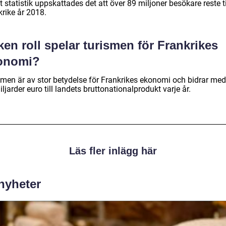
t statistik uppskattades det att över 89 miljoner besökare reste ti
krike år 2018.
ken roll spelar turismen för Frankrikes
onomi?
smen är av stor betydelse för Frankrikes ekonomi och bidrar med
ljarder euro till landets bruttonationalprodukt varje år.
Läs fler inlägg här
 nyheter