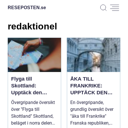
RESEPOSTEN.
se
redaktionel
Flyga till
ÅKA TILL
Skottland:
FRANKRIKE:
Upptäck den
UPPTÄCK DEN
magnifika naturen
MÅNGFALDIGA
Övergripande översikt
En övergripande,
och rika historien
SKÖNHETEN
över "Flyga till
grundlig översikt över
Skottland" Skottland,
"åka till Frankrike"
beläget i norra delen
Franska republiken,