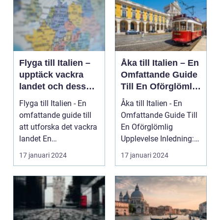
Flyga till Italien –
Åka till Italien – En
upptäck vackra
Omfattande Guide
landet och dess
Till En Oförglömlig
mångfald
Upplevelse
Flyga till Italien - En
Åka till Italien - En
omfattande guide till
Omfattande Guide Till
att utforska det vackra
En Oförglömlig
landet En
Upplevelse Inledning:
övergripande, grun...
Italien, ett land...
17 januari 2024
17 januari 2024