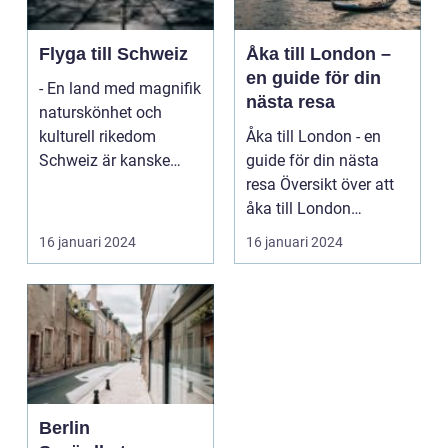
Flyga till Schweiz
Åka till London –
en guide för din
- En land med magnifik
nästa resa
naturskönhet och
kulturell rikedom
Åka till London - en
Schweiz är kanske
guide för din nästa
mest känt för sina
resa Översikt över att
vack...
åka till London
London, Storbrita...
16 januari 2024
16 januari 2024
Berlin