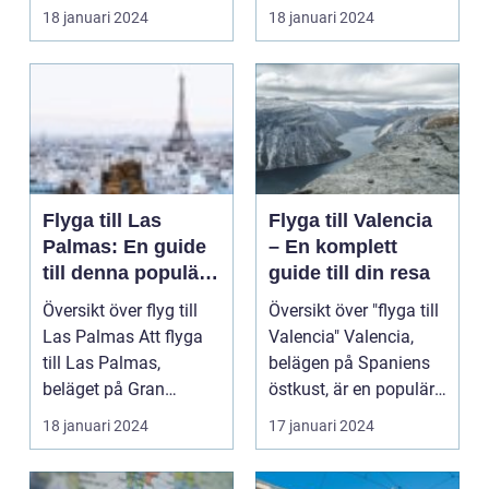
av Storbritannie...
känt som Frankrike...
18 januari 2024
18 januari 2024
Flyga till Las
Flyga till Valencia
Palmas: En guide
– En komplett
till denna populära
guide till din resa
destination
Översikt över flyg till
Översikt över "flyga till
Las Palmas Att flyga
Valencia" Valencia,
till Las Palmas,
belägen på Spaniens
beläget på Gran
östkust, är en populär
Canaria i Spanien, er...
destinatio...
18 januari 2024
17 januari 2024