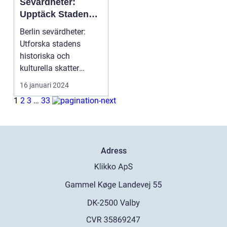
Sevärdheter:
Upptäck Stadens
Skatter
Berlin sevärdheter:
Utforska stadens
historiska och
kulturella skatter
Berlin, Tysklands
16 januari 2024
huvudstad ...
1
2
3
…
33
Adress