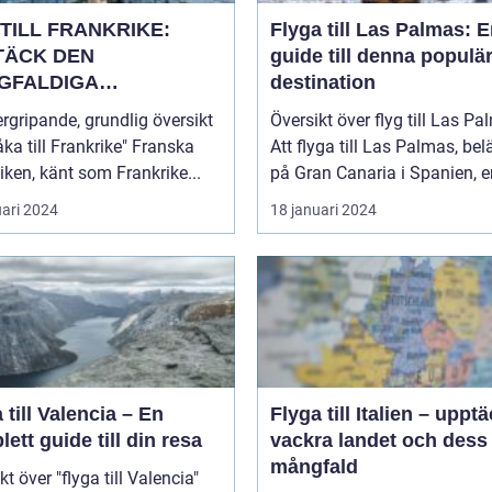
TILL FRANKRIKE:
Flyga till Las Palmas: 
TÄCK DEN
guide till denna populä
GFALDIGA
destination
NHETEN
rgripande, grundlig översikt
Översikt över flyg till Las P
a till Frankrike" Franska
Att flyga till Las Palmas, bel
iken, känt som Frankrike...
på Gran Canaria i Spanien, er
uari 2024
18 januari 2024
 till Valencia – En
Flyga till Italien – uppt
ett guide till din resa
vackra landet och dess
mångfald
kt över "flyga till Valencia"