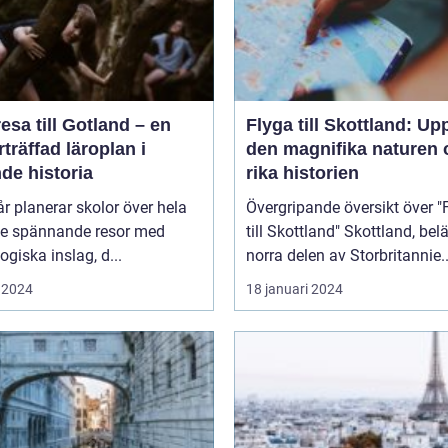
esa till Gotland – en
Flyga till Skottland: Up
träffad läroplan i
den magnifika naturen 
de historia
rika historien
år planerar skolor över hela
Övergripande översikt över "
ge spännande resor med
till Skottland" Skottland, beläget i
giska inslag, d...
norra delen av Storbritannie..
 2024
18 januari 2024