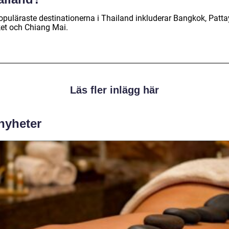
opuläraste destinationerna i Thailand inkluderar Bangkok, Patta
et och Chiang Mai.
Läs fler inlägg här
 nyheter