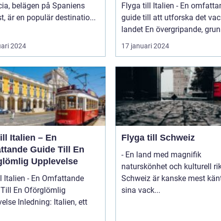
cia, belägen på Spaniens
Flyga till Italien - En omfatt
t, är en populär destinatio...
guide till att utforska det va
landet En övergripande, grun
uari 2024
17 januari 2024
ill Italien – En
Flyga till Schweiz
ttande Guide Till En
- En land med magnifik
glömlig Upplevelse
naturskönhet och kulturell r
ll Italien - En Omfattande
Schweiz är kanske mest känt
Till En Oförglömlig
sina vack...
ng: Italien, ett