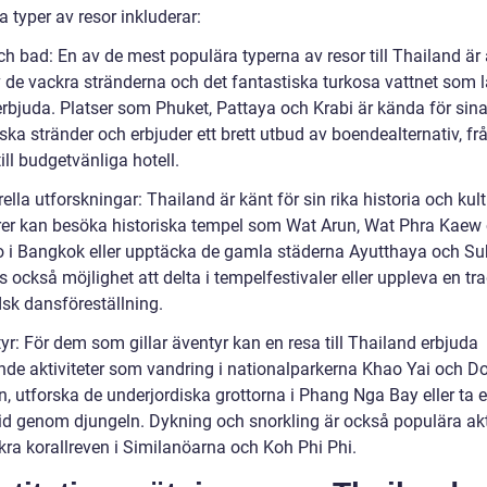
 typer av resor inkluderar:
ch bad: En av de mest populära typerna av resor till Thailand är 
v de vackra stränderna och det fantastiska turkosa vattnet som 
 erbjuda. Platser som Phuket, Pattaya och Krabi är kända för sin
ska stränder och erbjuder ett brett utbud av boendealternativ, fr
till budgetvänliga hotell.
rella utforskningar: Thailand är känt för sin rika historia och kult
er kan besöka historiska tempel som Wat Arun, Wat Phra Kaew
 i Bangkok eller upptäcka de gamla städerna Ayutthaya och Su
s också möjlighet att delta i tempelfestivaler eller uppleva en tra
dsk dansföreställning.
yr: För dem som gillar äventyr kan en resa till Thailand erbjuda
de aktiviteter som vandring i nationalparkerna Khao Yai och Do
n, utforska de underjordiska grottorna i Phang Nga Bay eller ta 
rid genom djungeln. Dykning och snorkling är också populära akt
kra korallreven i Similanöarna och Koh Phi Phi.