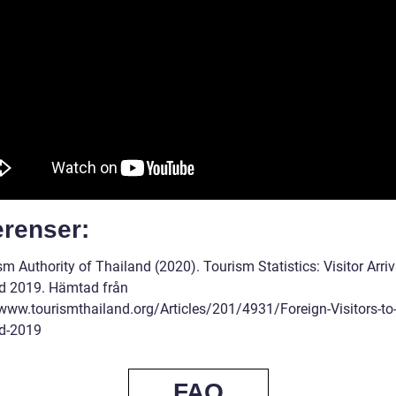
erenser:
m Authority of Thailand (2020). Tourism Statistics: Visitor Arriv
d 2019. Hämtad från
/www.tourismthailand.org/Articles/201/4931/Foreign-Visitors-to
d-2019
FAQ