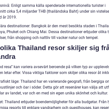
tsnivå: Enligt samma källa spenderade internationella turister i
tt cirka 5,4 miljarder THB (thailändska Baht) under sin vistelse
d år 2019.
lära destinationer: Bangkok är den mest besökta staden i Thailan
aya, Phuket och Chiang Mai. Dessa destinationer erbjuder olika 
ser, från shopping och nattliv till vacker natur och tempel.
olika Thailand resor skiljer sig fr
andra
nd resa” kan variera avsevärt beroende på vilken typ av upplevel
n letar efter. Vissa viktiga faktorer som skiljer olika resor åt inkl
afiskt läge: Thailand har en varierande geografi, från bergiga o
l kustlinjer och öar i söder. Detta gör att resenärer kan välja att u
lar av landet, var och en med sin egen unika skönhet och kultur.
et: Thailand erbjuder boendemöjligheter för alla budgetar. Från 
rniga resorts till enklare vandrarhem och guesthouses, kan rese