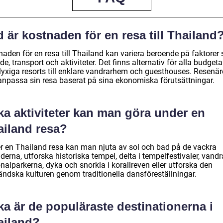
 är kostnaden för en resa till Thailand
naden för en resa till Thailand kan variera beroende på faktorer
e, transport och aktiviteter. Det finns alternativ för alla budgetar
 lyxiga resorts till enklare vandrarhem och guesthouses. Resenär
anpassa sin resa baserat på sina ekonomiska förutsättningar.
ka aktiviteter kan man göra under en
ailand resa?
r en Thailand resa kan man njuta av sol och bad på de vackra
derna, utforska historiska tempel, delta i tempelfestivaler, vandr
nalparkerna, dyka och snorkla i korallreven eller utforska den
ländska kulturen genom traditionella dansföreställningar.
ka är de populäraste destinationerna i
ailand?