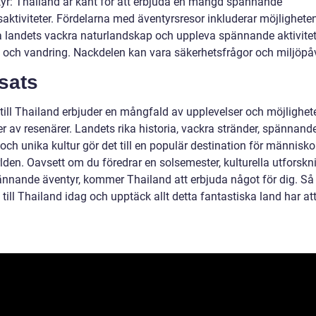
tyr: Thailand är känt för att erbjuda en mängd spännande
aktiviteter. Fördelarna med äventyrsresor inkluderar möjligheten
a landets vackra naturlandskap och uppleva spännande aktivite
 och vandring. Nackdelen kan vara säkerhetsfrågor och miljöpå
sats
till Thailand erbjuder en mångfald av upplevelser och möjlighete
er av resenärer. Landets rika historia, vackra stränder, spännand
och unika kultur gör det till en populär destination för människo
lden. Oavsett om du föredrar en solsemester, kulturella utforskn
pännande äventyr, kommer Thailand att erbjuda något för dig. Så
 till Thailand idag och upptäck allt detta fantastiska land har at
.