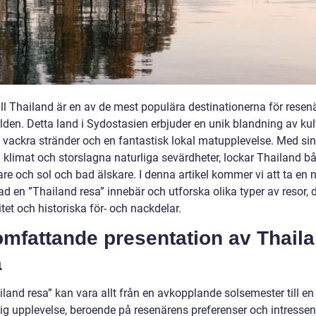
ll Thailand är en av de mest populära destinationerna för resenä
lden. Detta land i Sydostasien erbjuder en unik blandning av kult
a, vackra stränder och en fantastisk lokal matupplevelse. Med si
a klimat och storslagna naturliga sevärdheter, lockar Thailand b
are och sol och bad älskare. I denna artikel kommer vi att ta en
vad en ”Thailand resa” innebär och utforska olika typer av resor, 
tet och historiska för- och nackdelar.
omfattande presentation av Thail
a
land resa” kan vara allt från en avkopplande solsemester till en
lig upplevelse, beroende på resenärens preferenser och intressen