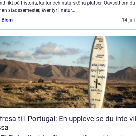
and rikt på historia, kultur och natursköna platser. Oavsett om du
 en stadssemester, äventyr i natur...
a Blom
14 jul
fresa till Portugal: En upplevelse du inte vil
ssa