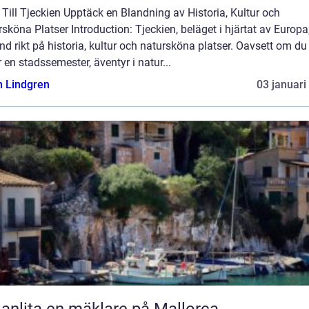
Till Tjeckien Upptäck en Blandning av Historia, Kultur och
sköna Platser Introduction: Tjeckien, beläget i hjärtat av Europa,
and rikt på historia, kultur och natursköna platser. Oavsett om du
 en stadssemester, äventyr i natur...
n Lindgren
03 januari
 anlita en mäklare på Mallorca