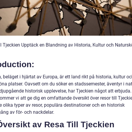
ll Tjeckien Upptäck en Blandning av Historia, Kultur och Naturs
oduction:
, beläget i hjärtat av Europa, är ett land rikt på historia, kultur o
öna platser. Oavsett om du söker en stadssemester, äventyr i na
 djupgående historisk upplevelse, har Tjeckien något att erbjuda.
kommer vi att ge dig en omfattande översikt över resor till Tjecki
e olika typer av resor, populära destinationer och en historisk
ng av för- och nackdelar.
versikt av Resa Till Tjeckien