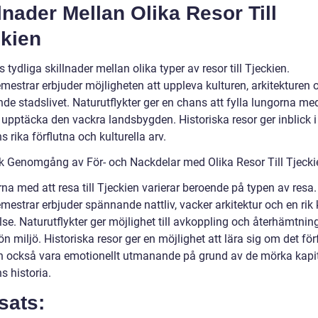
lnader Mellan Olika Resor Till
ckien
s tydliga skillnader mellan olika typer av resor till Tjeckien.
mestrar erbjuder möjligheten att uppleva kulturen, arkitekturen 
de stadslivet. Naturutflykter ger en chans att fylla lungorna med
 upptäcka den vackra landsbygden. Historiska resor ger inblick i
s rika förflutna och kulturella arv.
sk Genomgång av För- och Nackdelar med Olika Resor Till Tjecki
na med att resa till Tjeckien varierar beroende på typen av resa.
estrar erbjuder spännande nattliv, vacker arkitektur och en rik k
se. Naturutflykter ger möjlighet till avkoppling och återhämtning
n miljö. Historiska resor ger en möjlighet att lära sig om det för
 också vara emotionellt utmanande på grund av de mörka kapit
s historia.
sats: