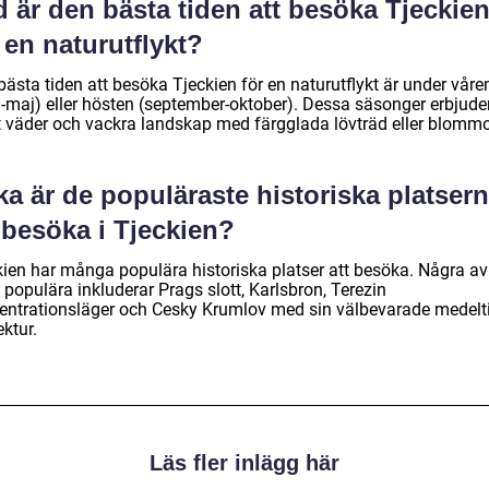
 är den bästa tiden att besöka Tjeckie
 en naturutflykt?
ästa tiden att besöka Tjeckien för en naturutflykt är under våre
il-maj) eller hösten (september-oktober). Dessa säsonger erbjude
t väder och vackra landskap med färgglada lövträd eller blommo
ka är de populäraste historiska platser
 besöka i Tjeckien?
kien har många populära historiska platser att besöka. Några av
populära inkluderar Prags slott, Karlsbron, Terezin
entrationsläger och Cesky Krumlov med sin välbevarade medelt
ektur.
Läs fler inlägg här