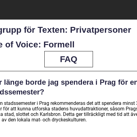
rupp för Texten: Privatpersoner
 of Voice: Formell
FAQ
 länge borde jag spendera i Prag för e
adssemester?
en stadssemester i Prag rekommenderas det att spendera minst 
r för att kunna utforska stadens huvudattraktioner, såsom Prag
 stad, slottet och Karlsbron. Detta ger tillräckligt med tid att äv
a av den lokala mat- och dryckeskulturen.