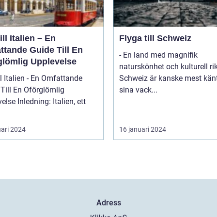
ill Italien – En
Flyga till Schweiz
ttande Guide Till En
- En land med magnifik
glömlig Upplevelse
naturskönhet och kulturell r
ll Italien - En Omfattande
Schweiz är kanske mest känt
Till En Oförglömlig
sina vack...
ng: Italien, ett
uari 2024
16 januari 2024
Adress