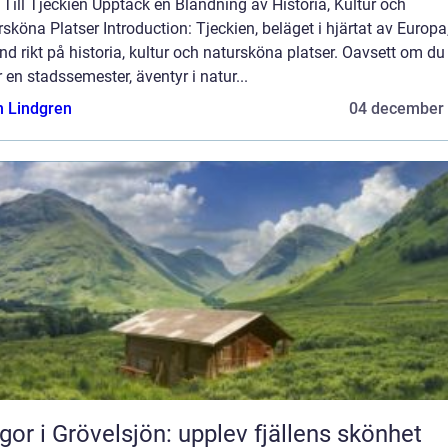
Till Tjeckien Upptäck en Blandning av Historia, Kultur och
sköna Platser Introduction: Tjeckien, beläget i hjärtat av Europa,
and rikt på historia, kultur och natursköna platser. Oavsett om du
 en stadssemester, äventyr i natur...
n Lindgren
04 december
gor i Grövelsjön: upplev fjällens skönhet