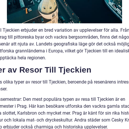
ll Tjeckien erbjuder en bred variation av upplevelser för alla. Frå
Prag till pittoreska byar och vackra bergsområden, finns det någo
senär att njuta av. Landets geografiska läge gör det också möjlig
tforska grannländerna i Europa, vilket gör Tjeckien till en ideali
upptäcka hela regionen.
r av Resor Till Tjeckien
s olika typer av resor till Tjeckien, beroende på resenärens intre
ser.
ssemestrar: Den mest populära typen av resa till Tjeckien är en
mester i Prag. Här kan besökare utforska den vackra gamla stad
 slottet, Karlsbron och mycket mer. Prag är känt för sin rika hist
tur och lokala mat- och dryckeskultur. Andra städer som Cesky 
o erbjuder också charmiga och historiska upplevelser.