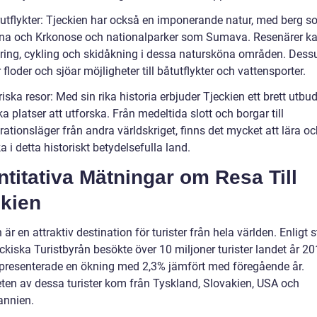
rutflykter: Tjeckien har också en imponerande natur, med berg 
na och Krkonose och nationalparker som Sumava. Resenärer ka
ring, cykling och skidåkning i dessa natursköna områden. Des
 floder och sjöar möjligheter till båtutflykter och vattensporter.
riska resor: Med sin rika historia erbjuder Tjeckien ett brett utbu
ka platser att utforska. Från medeltida slott och borgar till
ationsläger från andra världskriget, finns det mycket att lära o
 i detta historiskt betydelsefulla land.
titativa Mätningar om Resa Till
ckien
 är en attraktiv destination för turister från hela världen. Enligt s
ckiska Turistbyrån besökte över 10 miljoner turister landet år 20
representerade en ökning med 2,3% jämfört med föregående år.
eten av dessa turister kom från Tyskland, Slovakien, USA och
annien.