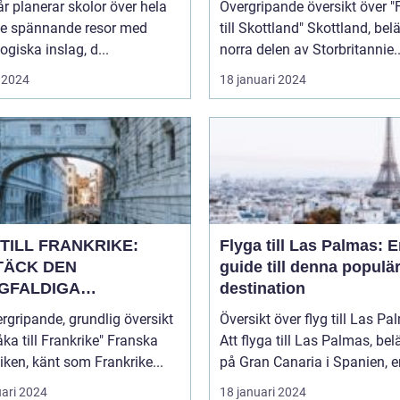
år planerar skolor över hela
Övergripande översikt över "
ge spännande resor med
till Skottland" Skottland, beläget i
giska inslag, d...
norra delen av Storbritannie..
 2024
18 januari 2024
TILL FRANKRIKE:
Flyga till Las Palmas: 
TÄCK DEN
guide till denna populä
GFALDIGA
destination
NHETEN
rgripande, grundlig översikt
Översikt över flyg till Las P
a till Frankrike" Franska
Att flyga till Las Palmas, bel
iken, känt som Frankrike...
på Gran Canaria i Spanien, er
uari 2024
18 januari 2024