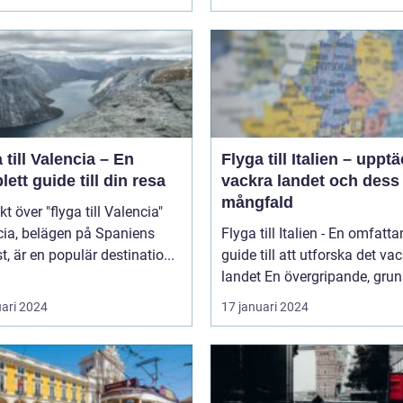
 till Valencia – En
Flyga till Italien – uppt
ett guide till din resa
vackra landet och dess
mångfald
kt över "flyga till Valencia"
cia, belägen på Spaniens
Flyga till Italien - En omfatt
t, är en populär destinatio...
guide till att utforska det va
landet En övergripande, grun
uari 2024
17 januari 2024