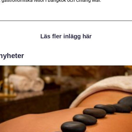
 gastronomiska resor i Bangkok och Chiang Mai.
Läs fler inlägg här
 nyheter