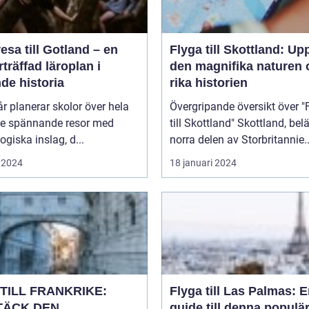
esa till Gotland – en
Flyga till Skottland: Up
träffad läroplan i
den magnifika naturen 
de historia
rika historien
år planerar skolor över hela
Övergripande översikt över "
ge spännande resor med
till Skottland" Skottland, beläget i
giska inslag, d...
norra delen av Storbritannie..
 2024
18 januari 2024
TILL FRANKRIKE:
Flyga till Las Palmas: 
TÄCK DEN
guide till denna populä