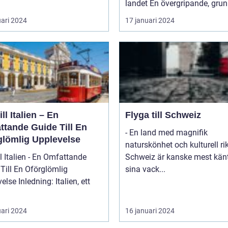
landet En övergripande, grun
uari 2024
17 januari 2024
ill Italien – En
Flyga till Schweiz
ttande Guide Till En
- En land med magnifik
glömlig Upplevelse
naturskönhet och kulturell r
ll Italien - En Omfattande
Schweiz är kanske mest känt
Till En Oförglömlig
sina vack...
ng: Italien, ett
uari 2024
16 januari 2024