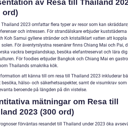
entation av Resa till Thailand 20
 ord)
ll Thailand 2023 omfattar flera typer av resor som kan skräddars
eferenser och intressen. För strandälskare erbjuder kuststäderna
h Koh Samui gyllene stränder och kristallklart vatten att koppla
 solen. För äventyrslystna resenärer finns Chiang Mai och Pai, d
orska vackra bergslandskap, besöka elefantreservat och lära di
kulturen. För foodies erbjuder Bangkok och Chiang Mai en gast
nom Thailands smakrika kök.
nformation att känna till om resa till Thailand 2023 inkluderar b
tt besöka, hälso- och säkerhetsaspekter, samt de visumkrav som
levanta beroende på längden på din vistelse.
titativa mätningar om Resa till
land 2023 (300 ord)
prognoser förväntas resandet till Thailand under 2023 öka avsevä