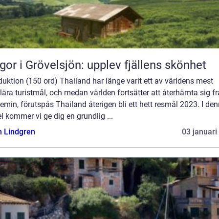
gor i Grövelsjön: upplev fjällens skönhet
duktion (150 ord) Thailand har länge varit ett av världens mest
ära turistmål, och medan världen fortsätter att återhämta sig f
min, förutspås Thailand återigen bli ett hett resmål 2023. I de
el kommer vi ge dig en grundlig ...
n Lindgren
03 januari