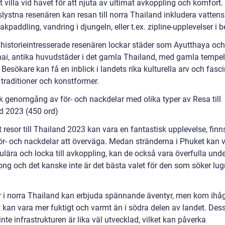
t villa vid havet för att njuta av ultimat avkoppling och komfort.
lystna resenären kan resan till norra Thailand inkludera vattens
kpaddling, vandring i djungeln, eller t.ex. zipline-upplevelser i b
 historieintresserade resenären lockar städer som Ayutthaya och
ai, antika huvudstäder i det gamla Thailand, med gamla tempel
. Besökare kan få en inblick i landets rika kulturella arv och fasc
 traditioner och konstformer.
sk genomgång av för- och nackdelar med olika typer av Resa till
d 2023 (450 ord)
t resor till Thailand 2023 kan vara en fantastisk upplevelse, finn
ör- och nackdelar att överväga. Medan stränderna i Phuket kan 
lära och locka till avkoppling, kan de också vara överfulla unde
ng och det kanske inte är det bästa valet för den som söker lu
er i norra Thailand kan erbjuda spännande äventyr, men kom ihåg
t kan vara mer fuktigt och varmt än i södra delen av landet. De
nte infrastrukturen är lika väl utvecklad, vilket kan påverka