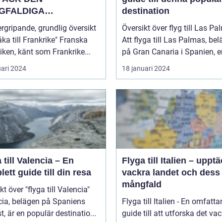
GFALDIGA
destination
NHETEN
rgripande, grundlig översikt
Översikt över flyg till Las P
a till Frankrike" Franska
Att flyga till Las Palmas, bel
iken, känt som Frankrike...
på Gran Canaria i Spanien, er
uari 2024
18 januari 2024
 till Valencia – En
Flyga till Italien – uppt
ett guide till din resa
vackra landet och dess
mångfald
kt över "flyga till Valencia"
cia, belägen på Spaniens
Flyga till Italien - En omfatt
t, är en populär destinatio...
guide till att utforska det va