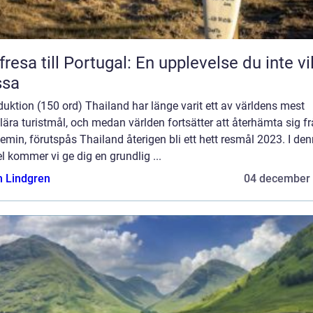
fresa till Portugal: En upplevelse du inte vil
ssa
duktion (150 ord) Thailand har länge varit ett av världens mest
ära turistmål, och medan världen fortsätter att återhämta sig f
min, förutspås Thailand återigen bli ett hett resmål 2023. I de
el kommer vi ge dig en grundlig ...
n Lindgren
04 december