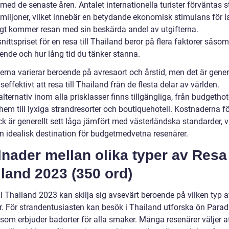
med de senaste åren. Antalet internationella turister förväntas sti
 miljoner, vilket innebär en betydande ekonomisk stimulans för l
gt kommer resan med sin beskärda andel av utgifterna.
ttspriset för en resa till Thailand beror på flera faktorer såsom
oende och hur lång tid du tänker stanna.
erna varierar beroende på avresaort och årstid, men det är genere
effektivt att resa till Thailand från de flesta delar av världen.
ternativ inom alla prisklasser finns tillgängliga, från budgethot
hem till lyxiga strandresorter och boutiquehotell. Kostnaderna f
k är generellt sett låga jämfört med västerländska standarder, vi
 en idealisk destination för budgetmedvetna resenärer.
lnader mellan olika typer av Resa t
land 2023 (350 ord)
ll Thailand 2023 kan skilja sig avsevärt beroende på vilken typ a
. För strandentusiasten kan besök i Thailand utforska ön Paradis
 som erbjuder badorter för alla smaker. Många resenärer väljer a