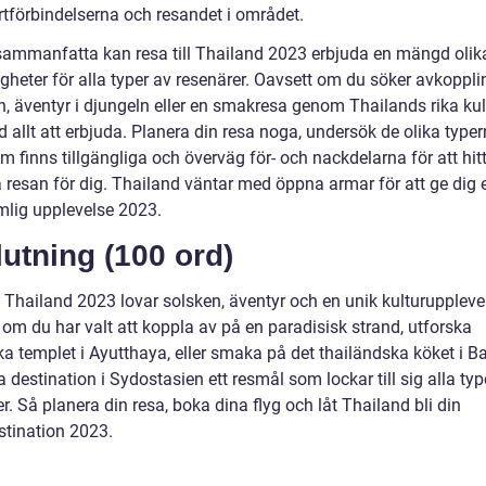
rtförbindelserna och resandet i området.
 sammanfatta kan resa till Thailand 2023 erbjuda en mängd olik
gheter för alla typer av resenärer. Oavsett om du söker avkoppli
, äventyr i djungeln eller en smakresa genom Thailands rika kult
 allt att erbjuda. Planera din resa noga, undersök de olika type
m finns tillgängliga och överväg för- och nackdelarna för att hit
a resan för dig. Thailand väntar med öppna armar för att ge dig 
mlig upplevelse 2023.
utning (100 ord)
l Thailand 2023 lovar solsken, äventyr och en unik kulturuppleve
 om du har valt att koppla av på en paradisisk strand, utforska
ka templet i Ayutthaya, eller smaka på det thailändska köket i B
 destination i Sydostasien ett resmål som lockar till sig alla typ
r. Så planera din resa, boka dina flyg och låt Thailand bli din
tination 2023.