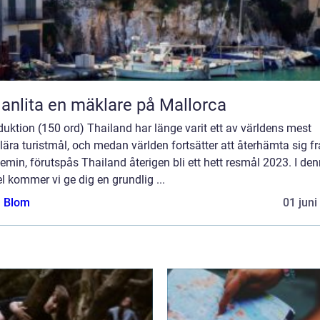
 anlita en mäklare på Mallorca
duktion (150 ord) Thailand har länge varit ett av världens mest
ära turistmål, och medan världen fortsätter att återhämta sig f
min, förutspås Thailand återigen bli ett hett resmål 2023. I de
el kommer vi ge dig en grundlig ...
a Blom
01 juni