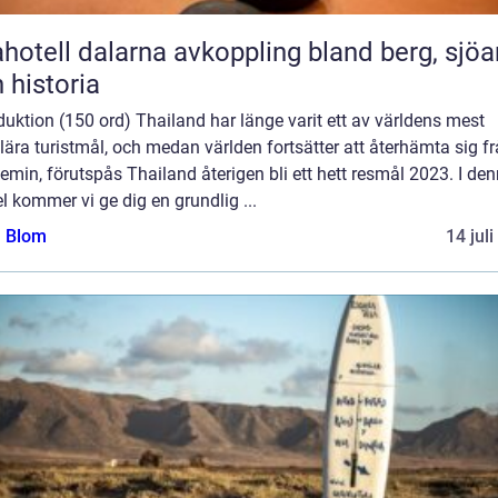
l dalarna avkoppling bland berg, sjöar
 historia
duktion (150 ord) Thailand har länge varit ett av världens mest
ära turistmål, och medan världen fortsätter att återhämta sig f
min, förutspås Thailand återigen bli ett hett resmål 2023. I de
el kommer vi ge dig en grundlig ...
a Blom
14 jul