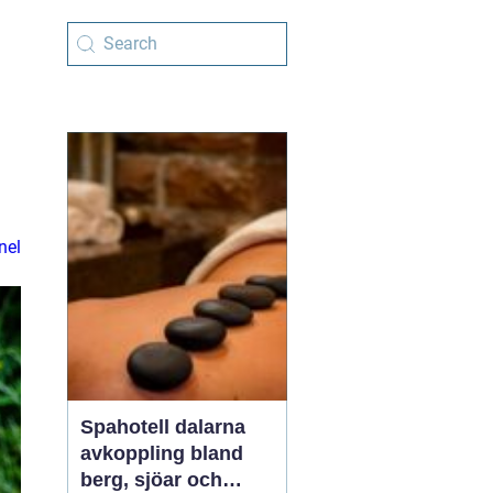
nel
Spahotell dalarna
avkoppling bland
berg, sjöar och