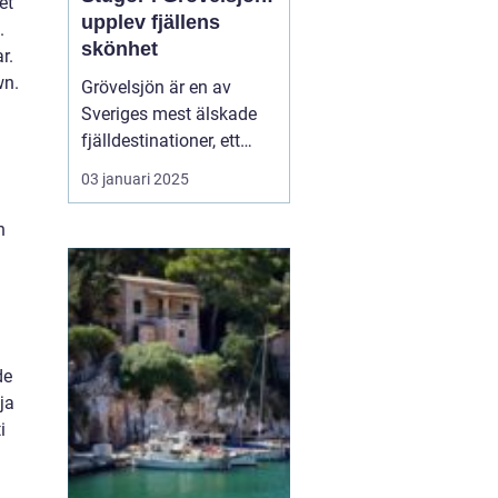
et
upplev fjällens
.
skönhet
r.
wn.
Grövelsjön är en av
Sveriges mest älskade
fjälldestinationer, ett
område som lockar
03 januari 2025
besökare året runt tack
vare sin naturliga
n
skönhet och sitt breda
utbud av
friluftsaktiviteter. Med
sin rogivande och s...
de
ja
i