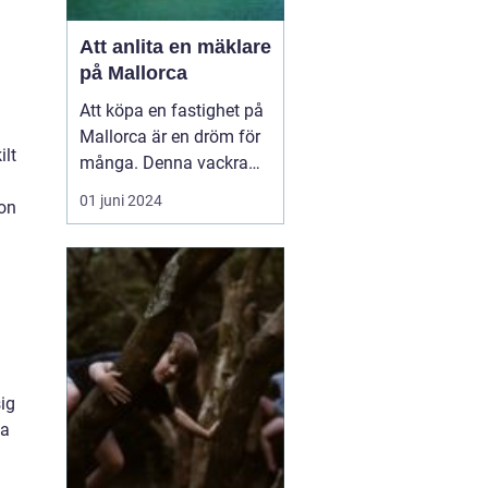
Att anlita en mäklare
på Mallorca
Att köpa en fastighet på
Mallorca är en dröm för
ilt
många. Denna vackra
medelhavsö erbjuder ett
01 juni 2024
ion
fantastiskt klimat,
spektakulära landskap
och en rik kultur. För att
navigera den lokala
fastighetsmarknaden p...
sig
ta