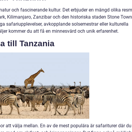
a natur och fascinerande kultur. Det erbjuder en mängd olika res
ark, Kilimanjaro, Zanzibar och den historiska staden Stone Town
iga safariupplevelser, avkopplande solsemestrar eller kulturella
väljer kommer du att få en minnesvärd och unik erfarenhet.
a till Tanzania
sor att välja mellan. En av de mest populära är safariturer där du