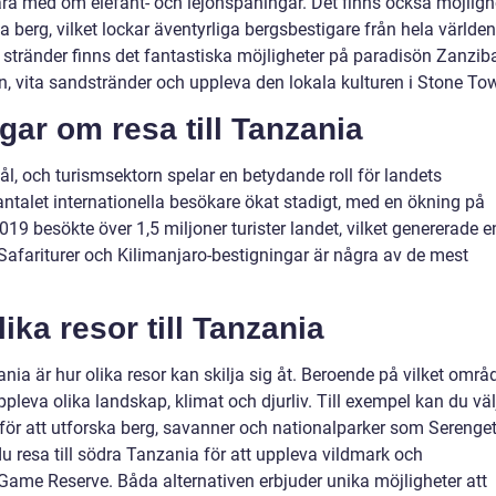
vara med om elefant- och lejonspaningar. Det finns också möjligh
a berg, vilket lockar äventyrliga bergsbestigare från hela världen
stränder finns det fantastiska möjligheter på paradisön Zanziba
ten, vita sandstränder och uppleva den lokala kulturen i Stone To
gar om resa till Tanzania
ål, och turismsektorn spelar en betydande roll för landets
ntalet internationella besökare ökat stadigt, med en ökning på
019 besökte över 1,5 miljoner turister landet, vilket genererade e
Safariturer och Kilimanjaro-bestigningar är några av de mest
ika resor till Tanzania
ania är hur olika resor kan skilja sig åt. Beroende på vilket områ
pleva olika landskap, klimat och djurliv. Till exempel kan du väl
 för att utforska berg, savanner och nationalparker som Serenget
 resa till södra Tanzania för att uppleva vildmark och
me Reserve. Båda alternativen erbjuder unika möjligheter att