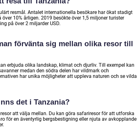
t resa till Tanzania?
ulärt resmål. Antalet internationella besökare har ökat stadigt
över 10% årligen. 2019 besökte över 1,5 miljoner turister
ng på över 2 miljarder USD.
man förvänta sig mellan olika resor till
kan erbjuda olika landskap, klimat och djurliv. Till exempel kan
 savanner medan den södra delen har vildmark och
nativen har unika möjligheter att uppleva naturen och se vilda
finns det i Tanzania?
 resor att välja mellan. Du kan göra safariresor för att utforska
jaro för en äventyrlig bergsbestigning eller njuta av avkopplande
r.