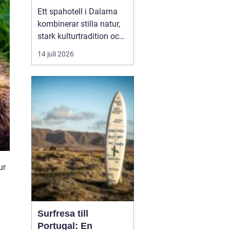
historia
Ett spahotell i Dalarna
kombinerar stilla natur,
stark kulturtradition och
omtänksam service.
14 juli 2026
Många som reser hit
söker mer än bara ett
varmt bad. De vill andas
ut, sova gott, äta
vällagad mat och
samtidigt känna en
tydlig känsla av plats
doften av ...
ur
d
Surfresa till
Portugal: En