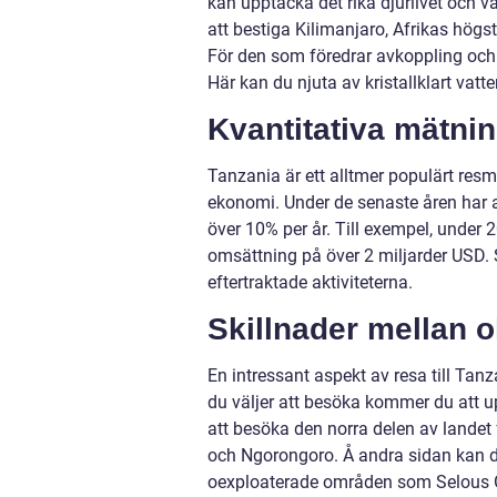
kan upptäcka det rika djurlivet och 
att bestiga Kilimanjaro, Afrikas högst
För den som föredrar avkoppling och 
Här kan du njuta av kristallklart vat
Kvantitativa mätnin
Tanzania är ett alltmer populärt resm
ekonomi. Under de senaste åren har a
över 10% per år. Till exempel, under 2
omsättning på över 2 miljarder USD. 
eftertraktade aktiviteterna.
Skillnader mellan ol
En intressant aspekt av resa till Tanz
du väljer att besöka kommer du att up
att besöka den norra delen av landet
och Ngorongoro. Å andra sidan kan du
oexploaterade områden som Selous Ga