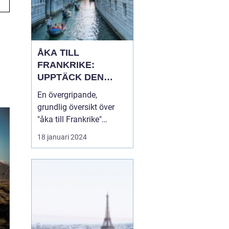
ÅKA TILL
FRANKRIKE:
UPPTÄCK DEN
MÅNGFALDIGA
En övergripande,
SKÖNHETEN
grundlig översikt över
"åka till Frankrike"
Franska republiken, känt
18 januari 2024
som Frankrike, lockar
varje år miljontals
besökare från hela
världen. Som en av de
mest populära
turistdestinationerna i
världen har Frankrike en