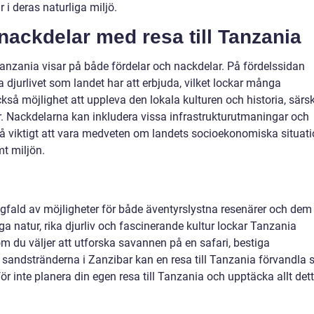
i deras naturliga miljö.
 nackdelar med resa till Tanzania
Tanzania visar på både fördelar och nackdelar. På fördelssidan
a djurlivet som landet har att erbjuda, vilket lockar många
kså möjlighet att uppleva den lokala kulturen och historia, särsk
. Nackdelarna kan inkludera vissa infrastrukturutmaningar och
så viktigt att vara medveten om landets socioekonomiska situat
t miljön.
ngfald av möjligheter för både äventyrslystna resenärer och dem
a natur, rika djurliv och fascinerande kultur lockar Tanzania
m du väljer att utforska savannen på en safari, bestiga
a sandstränderna i Zanzibar kan en resa till Tanzania förvandla 
för inte planera din egen resa till Tanzania och upptäcka allt det