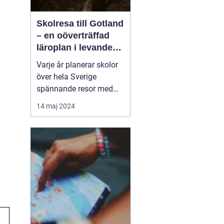
Skolresa till Gotland
– en oöverträffad
läroplan i levande
historia
Varje år planerar skolor
över hela Sverige
spännande resor med
pedagogiska inslag, där
14 maj 2024
målet är att berika
elevernas lärande
utanför klassrummets
fyra väggar. Gotland står
ut som en av de mest
attr...