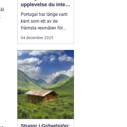
upplevelse du inte
mål
vill missa
Portugal har länge varit
.
känt som ett av de
främsta resmålen för
surfentusiaster. Landets
04 december 2025
kustlinje bjuder på
perfekta vågor, solvarmt
klimat och en
avslappnad atmosfär,
vilket gör det till en
idealisk ...
Stugor i Grövelsjön: