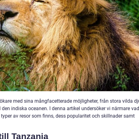
esökare med sina mångfacetterade möjligheter, från stora vilda dj
d den indiska oceanen. I denna artikel undersöker vi närmare va
a typer av resor som finns, dess popularitet och skillnader samt
ill Tanzania