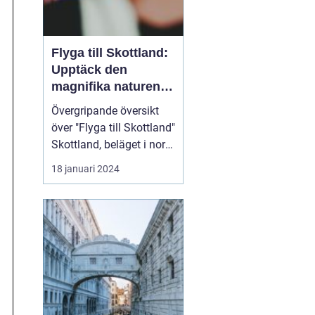
Flyga till Skottland:
Upptäck den
magnifika naturen
och rika historien
Övergripande översikt
över "Flyga till Skottland"
Skottland, beläget i norra
delen av Storbritannien,
18 januari 2024
har länge fascinerat
resenärer med sin
spektakulära natur,
historiska sevärdheter
och unika kultur. Att
flyga till Skottland är ett
populärt val fö...