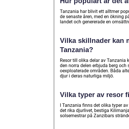
Hur populärt är det at
Tanzania har blivit ett alltmer pop
de senaste åren, med en ökning på 
landet och genererade en omsättni
Vilka skillnader kan 
Tanzania?
Resor till olika delar av Tanzania 
den norra delen erbjuda berg och
oexploaterade områden. Båda alter
djur i deras naturliga miljö.
Vilka typer av resor 
I Tanzania finns det olika typer av
det rika djurlivet, bestiga Kiliman
solsemestrar på Zanzibars strände