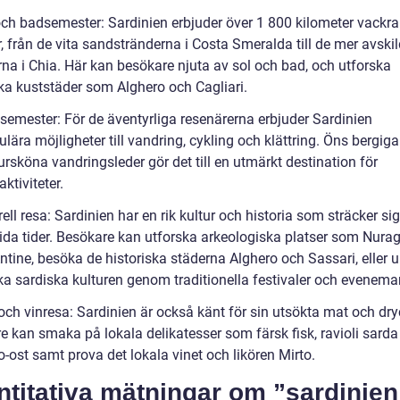
 och badsemester: Sardinien erbjuder över 1 800 kilometer vackra
, från de vita sandstränderna i Costa Smeralda till de mer avski
rna i Chia. Här kan besökare njuta av sol och bad, och utforska
ska kuststäder som Alghero och Cagliari.
 semester: För de äventyrliga resenärerna erbjuder Sardinien
lära möjligheter till vandring, cykling och klättring. Öns bergiga
rsköna vandringsleder gör det till en utmärkt destination för
ktiviteter.
rell resa: Sardinien har en rik kultur och historia som sträcker sig
ntida tider. Besökare kan utforska arkeologiska platser som Nura
ntine, besöka de historiska städerna Alghero och Sassari, eller 
ka sardiska kulturen genom traditionella festivaler och evenema
och vinresa: Sardinien är också känt för sin utsökta mat och dry
e kan smaka på lokala delikatesser som färsk fisk, ravioli sarda
-ost samt prova det lokala vinet och likören Mirto.
titativa mätningar om ”sardinien