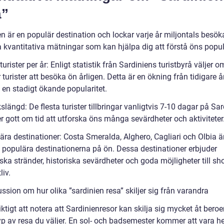
a”
n är en populär destination och lockar varje år miljontals besök
 kvantitativa mätningar som kan hjälpa dig att förstå öns popula
turister per år: Enligt statistik från Sardiniens turistbyrå väljer 
 turister att besöka ön årligen. Detta är en ökning från tidigare å
 en stadigt ökande popularitet.
längd: De flesta turister tillbringar vanligtvis 7-10 dagar på Sar
er gott om tid att utforska öns många sevärdheter och aktiviteter
ära destinationer: Costa Smeralda, Alghero, Cagliari och Olbia ä
 populära destinationerna på ön. Dessa destinationer erbjuder
ska stränder, historiska sevärdheter och goda möjligheter till s
liv.
ssion om hur olika ”sardinien resa” skiljer sig från varandra
iktigt att notera att Sardinienresor kan skilja sig mycket åt bero
yp av resa du väljer. En sol- och badsemester kommer att vara he