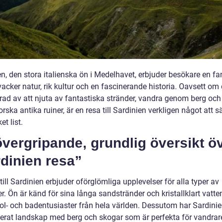
n, den stora italienska ön i Medelhavet, erbjuder besökare en fa
acker natur, rik kultur och en fascinerande historia. Oavsett om 
erad av att njuta av fantastiska stränder, vandra genom berg och
forska antika ruiner, är en resa till Sardinien verkligen något att s
et list.
vergripande, grundlig översikt ö
dinien resa”
till Sardinien erbjuder oförglömliga upplevelser för alla typer av
r. Ön är känd för sina långa sandstränder och kristallklart vatt
ol- och badentusiaster från hela världen. Dessutom har Sardinien
ierat landskap med berg och skogar som är perfekta för vandrar