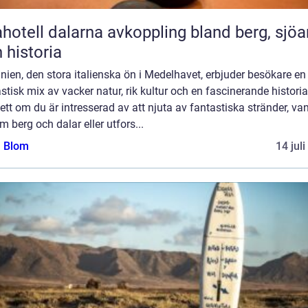
l dalarna avkoppling bland berg, sjöar
 historia
nien, den stora italienska ön i Medelhavet, erbjuder besökare en
stisk mix av vacker natur, rik kultur och en fascinerande historia
tt om du är intresserad av att njuta av fantastiska stränder, va
 berg och dalar eller utfors...
a Blom
14 jul