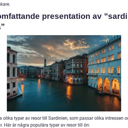
skare.
mfattande presentation av ”sardi
a”
s olika typer av resor till Sardinien, som passar olika intressen 
. Här är några populära typer av resor till ön: