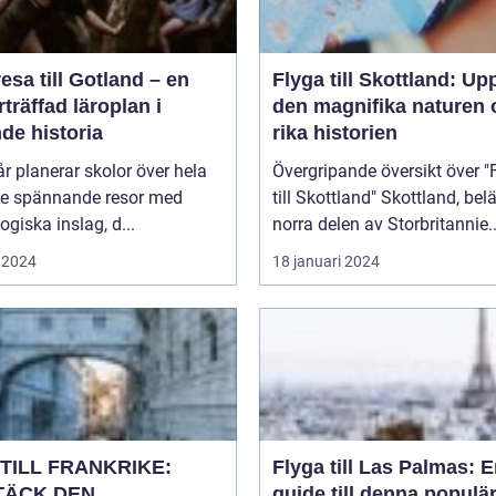
esa till Gotland – en
Flyga till Skottland: Up
träffad läroplan i
den magnifika naturen 
de historia
rika historien
år planerar skolor över hela
Övergripande översikt över "
ge spännande resor med
till Skottland" Skottland, beläget i
giska inslag, d...
norra delen av Storbritannie..
 2024
18 januari 2024
TILL FRANKRIKE:
Flyga till Las Palmas: 
TÄCK DEN
guide till denna populä