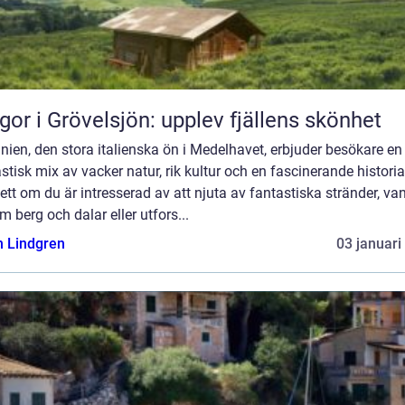
gor i Grövelsjön: upplev fjällens skönhet
nien, den stora italienska ön i Medelhavet, erbjuder besökare en
stisk mix av vacker natur, rik kultur och en fascinerande historia
tt om du är intresserad av att njuta av fantastiska stränder, va
 berg och dalar eller utfors...
n Lindgren
03 januari