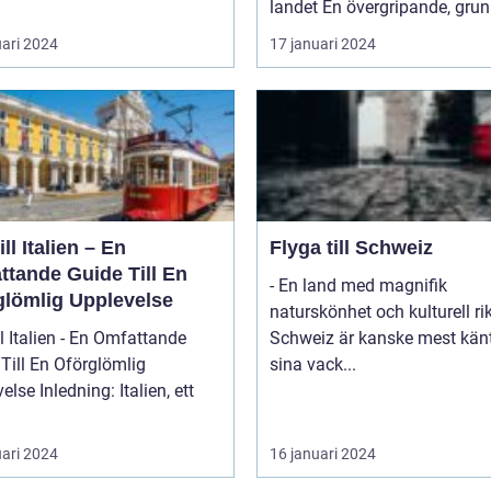
landet En övergripande, grun
uari 2024
17 januari 2024
ill Italien – En
Flyga till Schweiz
ttande Guide Till En
- En land med magnifik
glömlig Upplevelse
naturskönhet och kulturell r
ll Italien - En Omfattande
Schweiz är kanske mest känt
Till En Oförglömlig
sina vack...
ng: Italien, ett
uari 2024
16 januari 2024