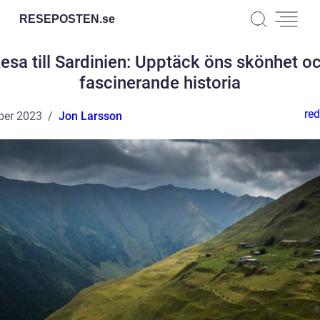
RESEPOSTEN.
se
esa till Sardinien: Upptäck öns skönhet o
fascinerande historia
red
ber 2023
Jon Larsson