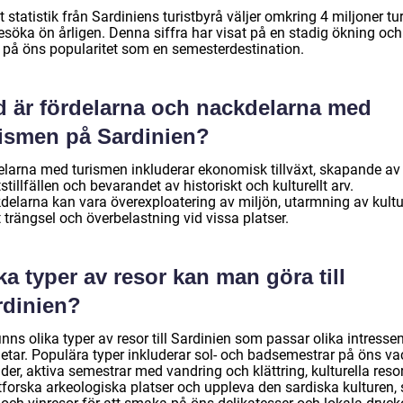
t statistik från Sardiniens turistbyrå väljer omkring 4 miljoner tur
esöka ön årligen. Denna siffra har visat på en stadig ökning och
r på öns popularitet som en semesterdestination.
d är fördelarna och nackdelarna med
rismen på Sardinien?
elarna med turismen inkluderar ekonomisk tillväxt, skapande av
stillfällen och bevarandet av historiskt och kulturellt arv.
delarna kan vara överexploatering av miljön, utarmning av kultu
trängsel och överbelastning vid vissa platser.
ka typer av resor kan man göra till
rdinien?
inns olika typer av resor till Sardinien som passar olika intresse
etar. Populära typer inkluderar sol- och badsemestrar på öns va
der, aktiva semestrar med vandring och klättring, kulturella resor
utforska arkeologiska platser och uppleva den sardiska kulturen,