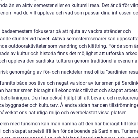
da än en aktiv semester eller en kulturell resa. Det är därför vikt
genom vad du vill uppleva och vad som passar dina intressen o
h badsemestern fokuserar på att njuta av vackra stränder och
ande stunder vid havet. Aktiva semesterresenärer kan uppskatt
de outdooraktiviteter som vandring och klättring. För de som ä
rade av kultur och historia finns det möjlighet att utforska arke
 och uppleva den sardiska kulturen genom traditionella evenema
orisk genomgång av för- och nackdelar med olika ”sardinien resa
 funnits både positiva och negativa sidor av turismen på Sardini
n har turismen bidragit till ekonomisk tillväxt och skapat arbetst
lbefolkningen. Den har också hjälpt till att bevara och restaurera
ska byggnader och kulturarv. Å andra sidan har den tillströmning
 påverkat öns naturliga miljö och överbelastat vissa platser.
delen med turismen kan man nämna att den har bidragit till lokal
 och skapat arbetstillfällen för de boende på Sardinien. Turism