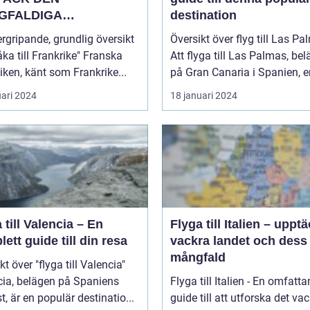
GFALDIGA
destination
NHETEN
rgripande, grundlig översikt
Översikt över flyg till Las P
a till Frankrike" Franska
Att flyga till Las Palmas, bel
iken, känt som Frankrike...
på Gran Canaria i Spanien, er
uari 2024
18 januari 2024
 till Valencia – En
Flyga till Italien – uppt
ett guide till din resa
vackra landet och dess
mångfald
kt över "flyga till Valencia"
cia, belägen på Spaniens
Flyga till Italien - En omfatt
t, är en populär destinatio...
guide till att utforska det va