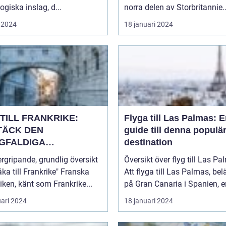
giska inslag, d...
norra delen av Storbritannie..
 2024
18 januari 2024
TILL FRANKRIKE:
Flyga till Las Palmas: 
TÄCK DEN
guide till denna populä
GFALDIGA
destination
NHETEN
rgripande, grundlig översikt
Översikt över flyg till Las P
a till Frankrike" Franska
Att flyga till Las Palmas, bel
iken, känt som Frankrike...
på Gran Canaria i Spanien, er
uari 2024
18 januari 2024