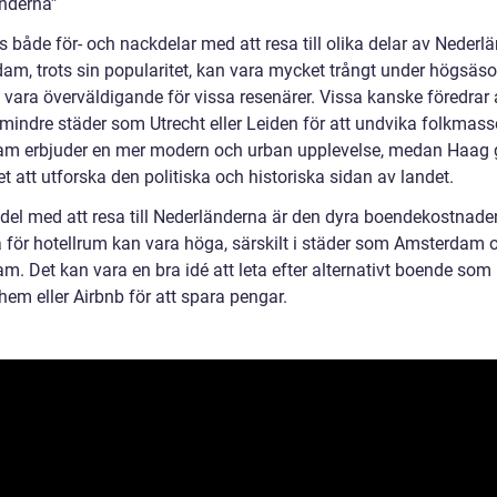
nderna”
s både för- och nackdelar med att resa till olika delar av Nederl
am, trots sin popularitet, kan vara mycket trångt under högsäs
 vara överväldigande för vissa resenärer. Vissa kanske föredrar 
mindre städer som Utrecht eller Leiden för att undvika folkmass
am erbjuder en mer modern och urban upplevelse, medan Haag g
t att utforska den politiska och historiska sidan av landet.
del med att resa till Nederländerna är den dyra boendekostnade
a för hotellrum kan vara höga, särskilt i städer som Amsterdam 
m. Det kan vara en bra idé att leta efter alternativt boende som
em eller Airbnb för att spara pengar.