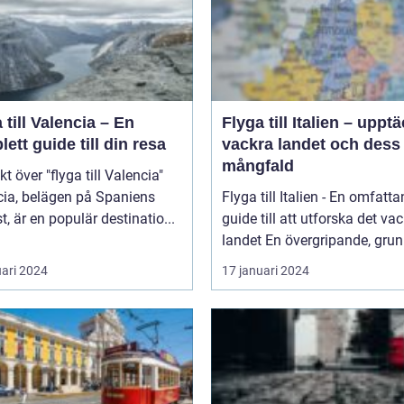
 till Valencia – En
Flyga till Italien – uppt
ett guide till din resa
vackra landet och dess
mångfald
kt över "flyga till Valencia"
cia, belägen på Spaniens
Flyga till Italien - En omfatt
t, är en populär destinatio...
guide till att utforska det va
landet En övergripande, grun
uari 2024
17 januari 2024