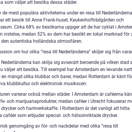
na som väljer att besöka dessa städer.
v de mest populära aktiviteterna under en resa till Nederländern
rar ett besök till Anne Frank-huset, Keukenhofträdgården och
seum. Cirka 68% av besökarna uppger att de har cyklat i Amst
in vistelse, medan 52% av dem har besökt en lokal marknad för 
 den autentiska holländska atmosfären.
ssion om hur olika ”resa till Nederländerna” skiljer sig från var
l Nederländerna kan skilja sig avsevärt beroende på vilken stad e
du väljer att besöka. Till exempel har Amsterdam en levande natt
r en mängd olika klubbar och barer, medan Rotterdam är känt för
tiva klubbkultur och elektronisk musikscen.
turen varierar också mellan städer. I Amsterdam är caféerna kän
ffe- och marijuanaprodukter, medan caféer i Utrecht fokuserar m
 drycker och hantverkskaffe. I Rotterdam är det vanligt att hitta
 caféer som erbjuder special- och hälsoinriktade drycker.
orisk genomgång av för- och nackdelar med olika ”resa till