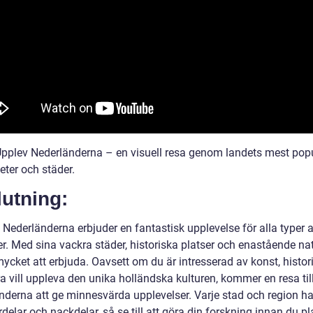
Upplev Nederländerna – en visuell resa genom landets mest pop
eter och städer.
utning:
l Nederländerna erbjuder en fantastisk upplevelse för alla typer 
er. Med sina vackra städer, historiska platser och enastående na
ycket att erbjuda. Oavsett om du är intresserad av konst, histori
ra vill uppleva den unika holländska kulturen, kommer en resa til
nderna att ge minnesvärda upplevelser. Varje stad och region ha
delar och nackdelar, så se till att göra din forskning innan du p