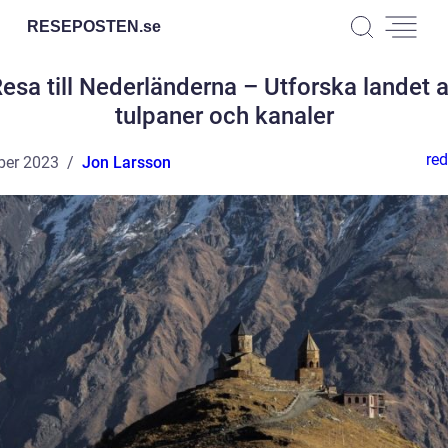
RESEPOSTEN.
se
esa till Nederländerna – Utforska landet 
tulpaner och kanaler
red
ber 2023
Jon Larsson