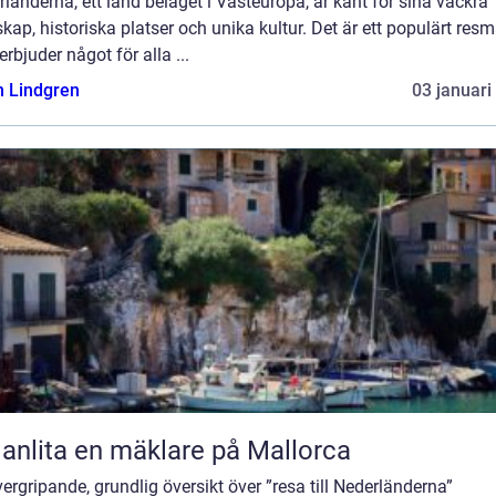
länderna, ett land beläget i Västeuropa, är känt för sina vackra
kap, historiska platser och unika kultur. Det är ett populärt resm
rbjuder något för alla ...
n Lindgren
03 januari
 anlita en mäklare på Mallorca
ergripande, grundlig översikt över ”resa till Nederländerna”