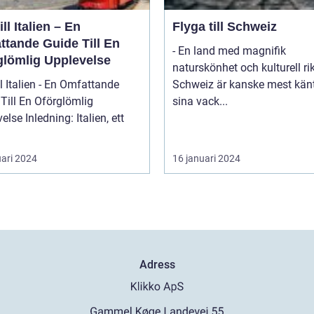
ill Italien – En
Flyga till Schweiz
ttande Guide Till En
- En land med magnifik
glömlig Upplevelse
naturskönhet och kulturell r
ll Italien - En Omfattande
Schweiz är kanske mest känt
Till En Oförglömlig
sina vack...
ng: Italien, ett
uari 2024
16 januari 2024
Adress