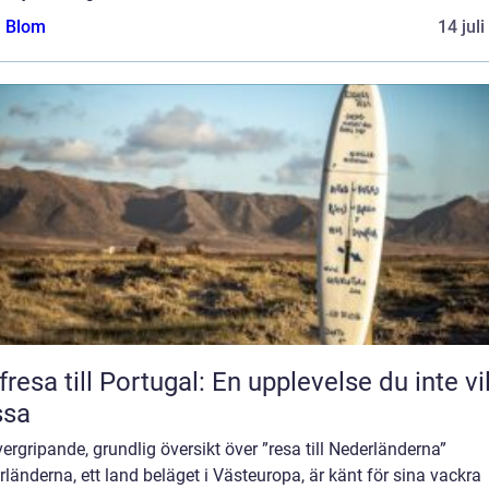
a Blom
14 jul
fresa till Portugal: En upplevelse du inte vil
ssa
ergripande, grundlig översikt över ”resa till Nederländerna”
länderna, ett land beläget i Västeuropa, är känt för sina vackra