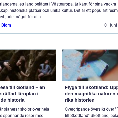
länderna, ett land beläget i Västeuropa, är känt för sina vackra
kap, historiska platser och unika kultur. Det är ett populärt resm
rbjuder något för alla ...
a Blom
01 juni
esa till Gotland – en
Flyga till Skottland: Up
träffad läroplan i
den magnifika naturen 
de historia
rika historien
år planerar skolor över hela
Övergripande översikt över "
ge spännande resor med
till Skottland" Skottland, beläget i