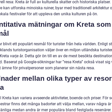
rell resa: Kreta är full av kulturella skatter och historiska platser.
 kan utforska minoiska ruiner, byar med traditionell arkitektur 
lokala festivaler för att uppleva den unika kulturen på ön.
ntitativa mätningar om Kreta som
mål
r blivit ett populärt resmål för turister från hela världen. Enligt st
klands turistorganisation väljer över en miljon utländska turister
reta varje år. Detta gör ön till en av de mest besökta destinatio
d. Baserat på Google-sökningar har ”resa Kreta” också visat sig 
t ämne för privatpersoner som planerar sin nästa resa.
lnader mellan olika typer av resor 
ta
ll Kreta kan variera avseende aktiviteter, boende och priser. För s
strar finns det många badorter att välja mellan, varav några är
vänliga medan andra är mer populära bland festglada resenärer.