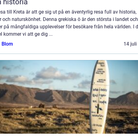
 historia
esa till Kreta är att ge sig ut på en äventyrlig resa full av historia,
r och naturskönhet. Denna grekiska ö är den största i landet och
r på mångfaldiga upplevelser för besökare från hela världen. I
el kommer vi att ge dig ...
a Blom
14 jul