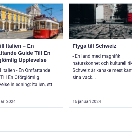
ill Italien – En
Flyga till Schweiz
ttande Guide Till En
- En land med magnifik
glömlig Upplevelse
naturskönhet och kulturell r
ll Italien - En Omfattande
Schweiz är kanske mest känt
Till En Oförglömlig
sina vack...
ng: Italien, ett
uari 2024
16 januari 2024