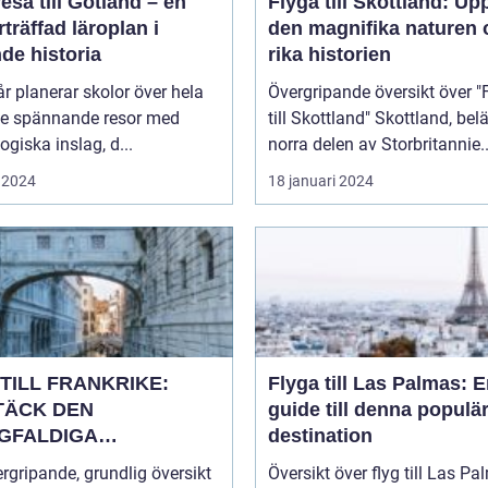
esa till Gotland – en
Flyga till Skottland: Up
träffad läroplan i
den magnifika naturen 
de historia
rika historien
år planerar skolor över hela
Övergripande översikt över "
ge spännande resor med
till Skottland" Skottland, beläget i
giska inslag, d...
norra delen av Storbritannie..
 2024
18 januari 2024
TILL FRANKRIKE:
Flyga till Las Palmas: 
TÄCK DEN
guide till denna populä
GFALDIGA
destination
NHETEN
rgripande, grundlig översikt
Översikt över flyg till Las P