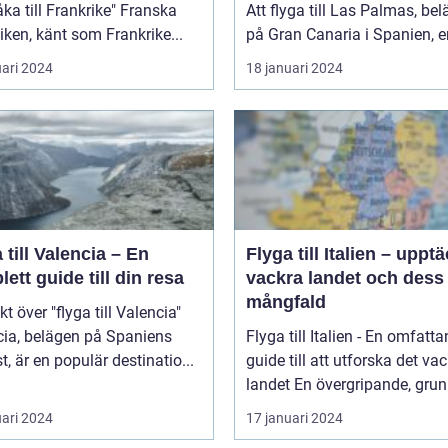
a till Frankrike" Franska
Att flyga till Las Palmas, bel
iken, känt som Frankrike...
på Gran Canaria i Spanien, er
uari 2024
18 januari 2024
 till Valencia – En
Flyga till Italien – uppt
ett guide till din resa
vackra landet och dess
mångfald
kt över "flyga till Valencia"
cia, belägen på Spaniens
Flyga till Italien - En omfatt
t, är en populär destinatio...
guide till att utforska det va
landet En övergripande, grun
uari 2024
17 januari 2024