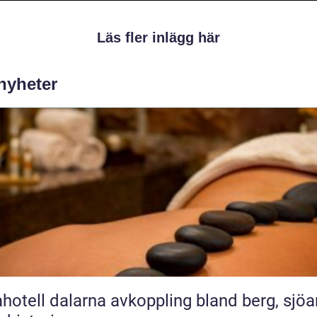
Läs fler inlägg här
 nyheter
l dalarna avkoppling bland berg, sjöar