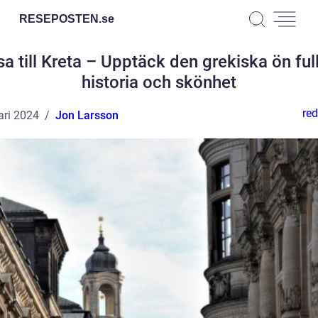
RESEPOSTEN.
se
a till Kreta – Upptäck den grekiska ön ful
historia och skönhet
red
ari 2024
Jon Larsson