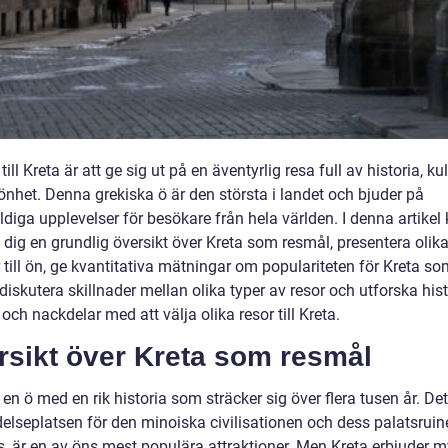
 till Kreta är att ge sig ut på en äventyrlig resa full av historia, ku
önhet. Denna grekiska ö är den största i landet och bjuder på
diga upplevelser för besökare från hela världen. I denna artike
e dig en grundlig översikt över Kreta som resmål, presentera olika
 till ön, ge kvantitativa mätningar om populariteten för Kreta s
diskutera skillnader mellan olika typer av resor och utforska his
 och nackdelar med att välja olika resor till Kreta.
rsikt över Kreta som resmål
 en ö med en rik historia som sträcker sig över flera tusen år. Det
elseplatsen för den minoiska civilisationen och dess palatsruin
, är en av öns mest populära attraktioner. Men Kreta erbjuder m