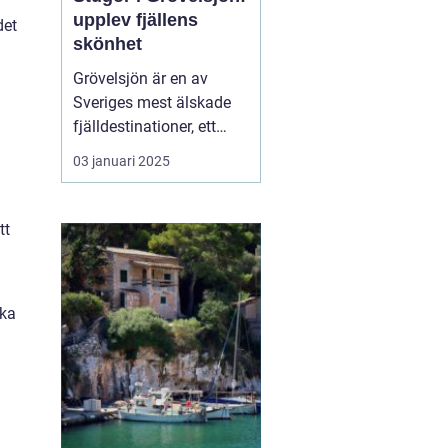
upplev fjällens
det
skönhet
Grövelsjön är en av
Sveriges mest älskade
fjälldestinationer, ett
område som lockar
03 januari 2025
besökare året runt tack
vare sin naturliga
skönhet och sitt breda
tt
utbud av
friluftsaktiviteter. Med
sin rogivande och s...
ska