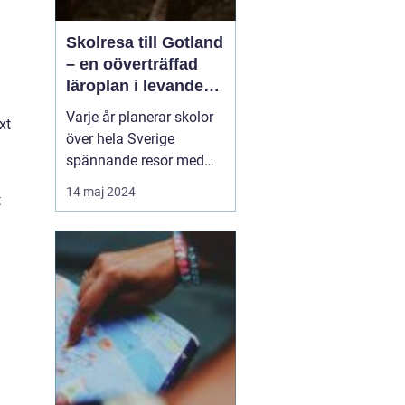
Skolresa till Gotland
– en oöverträffad
läroplan i levande
historia
Varje år planerar skolor
xt
över hela Sverige
spännande resor med
pedagogiska inslag, där
14 maj 2024
t
målet är att berika
elevernas lärande
utanför klassrummets
fyra väggar. Gotland står
ut som en av de mest
attr...