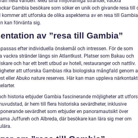
från hela världen. Med sina miljövänliga stränder, vackra
 lockar Gambia besökare som söker en unik och givande resa till 
l kommer att utforska de olika aspekterna av en resa till Gambia
n kan förvänta sig.
entation av ”resa till Gambia”
npassas efter individuella önskemål och intressen. För de som
a vackra stränder längs sin Atlantkust. Platser som Bakau och
skare och har ett brett utbud av hotell, restauranger och nattliv.
ligheter att utforska Gambias rika biologiska mångfald genom a
t eller Abuko nature reserves. Här kan man uppleva närkontakt
elarter.
och historia erbjuder Gambia fascinerande möjligheter att utfor
uvudstad, är hem till flera historiska sevärdheter, inklusive
mponerande sevärdhet som erbjuder en panoramautsikt över
yarna Juffureh och Albreda, där besökare kan lära sig mer om
ulära.