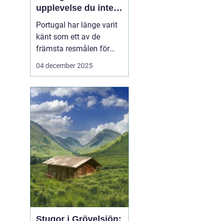
upplevelse du inte
vill missa
Portugal har länge varit
känt som ett av de
främsta resmålen för
surfentusiaster. Landets
04 december 2025
kustlinje bjuder på
perfekta vågor, solvarmt
klimat och en
avslappnad atmosfär,
vilket gör det till en
idealisk ...
Stugor i Grövelsjön: