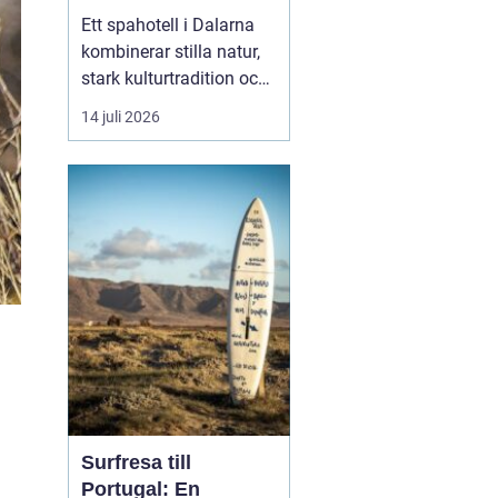
historia
Ett spahotell i Dalarna
kombinerar stilla natur,
stark kulturtradition och
omtänksam service.
14 juli 2026
Många som reser hit
söker mer än bara ett
varmt bad. De vill andas
ut, sova gott, äta
vällagad mat och
samtidigt känna en
tydlig känsla av plats
doften av ...
Surfresa till
Portugal: En