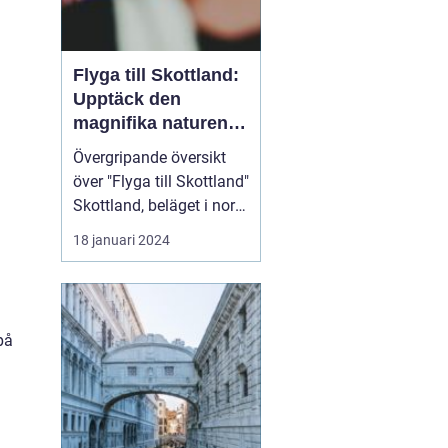
Flyga till Skottland:
Upptäck den
magnifika naturen
och rika historien
Övergripande översikt
över "Flyga till Skottland"
Skottland, beläget i norra
delen av Storbritannien,
18 januari 2024
har länge fascinerat
resenärer med sin
spektakulära natur,
historiska sevärdheter
på
och unika kultur. Att
flyga till Skottland är ett
populärt val fö...