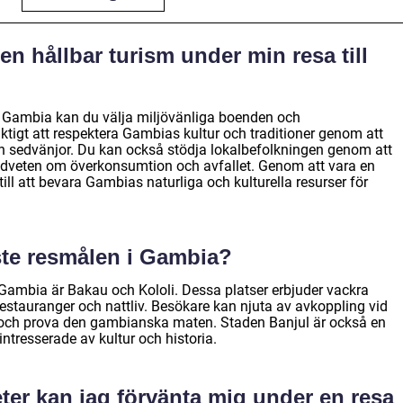
 en hållbar turism under min resa till
sm i Gambia kan du välja miljövänliga boenden och
viktigt att respektera Gambias kultur och traditioner genom att
h sedvänjor. Du kan också stödja lokalbefolkningen genom att
dveten om överkonsumtion och avfallet. Genom att vara en
ill att bevara Gambias naturliga och kulturella resurser för
ste resmålen i Gambia?
Gambia är Bakau och Kololi. Dessa platser erbjuder vackra
, restauranger och nattliv. Besökare kan njuta av avkoppling vid
 och prova den gambianska maten. Staden Banjul är också en
intresserade av kultur och historia.
teter kan jag förvänta mig under en resa