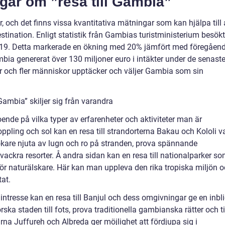
gar om ”resa till Gambia”
r, och det finns vissa kvantitativa mätningar som kan hjälpa till 
stination. Enligt statistik från Gambias turistministerium besök
2019. Detta markerade en ökning med 20% jämfört med föregåen
mbia genererat över 130 miljoner euro i intäkter under de senast
fler och fler människor upptäcker och väljer Gambia som sin
Gambia” skiljer sig från varandra
oende på vilka typer av erfarenheter och aktiviteter man är
ppling och sol kan en resa till strandorterna Bakau och Kololi v
ökare njuta av lugn och ro på stranden, prova spännande
 vackra resorter. Å andra sidan kan en resa till nationalparker s
för naturälskare. Här kan man uppleva den rika tropiska miljön 
tat.
kt intresse kan en resa till Banjul och dess omgivningar ge en inbl
ska staden till fots, prova traditionella gambianska rätter och ti
rna Juffureh och Albreda ger möjlighet att fördjupa sig i