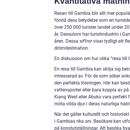
Kvantitativa mätnin
Resan till Gambia blir allt mer populä
förstå dess betydelse som en turistde
över 250 000 turister landet under 
år. Dessutom har turistindustrin i Ga
åren. Dessa siffror visar tydligt att 
drömdestination.
En diskussion om hur olika ”resa till 
En resa till Gambia kan skilja sig ber
intresserad av. För de som söker avko
den perfekta lösningen. Här kan bes
vattensporter eller bara koppla av på
Kiang West eller Abuko vara perfekt 
möta vilda djur i deras naturliga habi
När det gäller kulturellt och historis
i Gambias rika arv. Besökare kan utfor
på konstutställningar. Att besöka bya