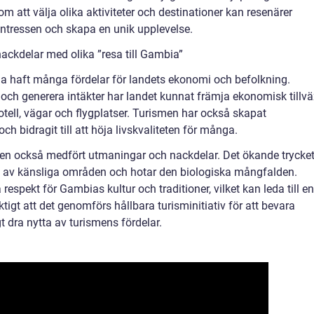
m att välja olika aktiviteter och destinationer kan resenärer
 intressen och skapa en unik upplevelse.
ackdelar med olika ”resa till Gambia”
ia haft många fördelar för landets ekonomi och befolkning.
ch generera intäkter har landet kunnat främja ekonomisk tillvä
otell, vägar och flygplatser. Turismen har också skapat
och bidragit till att höja livskvaliteten för många.
en också medfört utmaningar och nackdelar. Det ökande trycke
ring av känsliga områden och hotar den biologiska mångfalden.
spekt för Gambias kultur och traditioner, vilket kan leda till en
viktigt att det genomförs hållbara turisminitiativ för att bevara
 dra nytta av turismens fördelar.