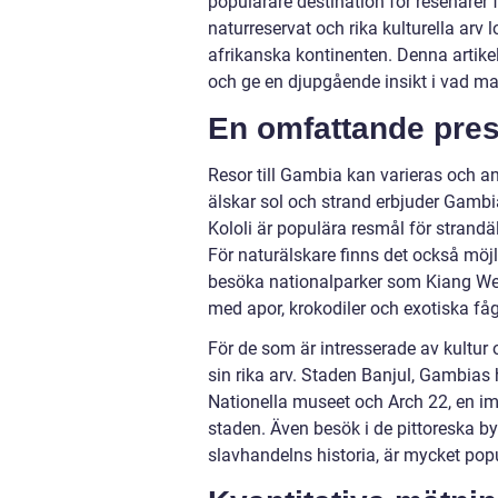
populärare destination för resenärer 
naturreservat och rika kulturella arv
afrikanska kontinenten. Denna artike
och ge en djupgående insikt i vad ma
En omfattande pres
Resor till Gambia kan varieras och a
älskar sol och strand erbjuder Gambi
Kololi är populära resmål för strandäl
För naturälskare finns det också möj
besöka nationalparker som Kiang Wes
med apor, krokodiler och exotiska fåg
För de som är intresserade av kultur 
sin rika arv. Staden Banjul, Gambias h
Nationella museet och Arch 22, en i
staden. Även besök i de pittoreska b
slavhandelns historia, är mycket pop