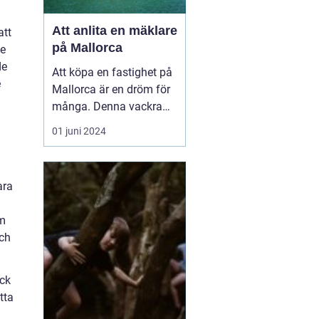
Att anlita en mäklare
att
på Mallorca
te
de
Att köpa en fastighet på
e
Mallorca är en dröm för
många. Denna vackra
medelhavsö erbjuder ett
01 juni 2024
fantastiskt klimat,
spektakulära landskap
och en rik kultur. För att
ara
navigera den lokala
fastighetsmarknaden p...
om
och
ick
tta