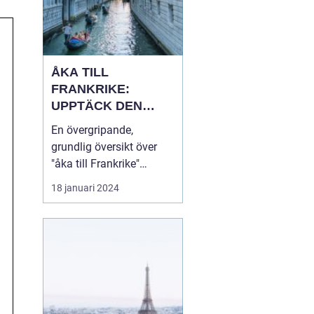
ÅKA TILL
FRANKRIKE:
UPPTÄCK DEN
MÅNGFALDIGA
En övergripande,
SKÖNHETEN
grundlig översikt över
"åka till Frankrike"
Franska republiken, känt
18 januari 2024
som Frankrike, lockar
varje år miljontals
besökare från hela
världen. Som en av de
mest populära
turistdestinationerna i
världen har Frankrike en