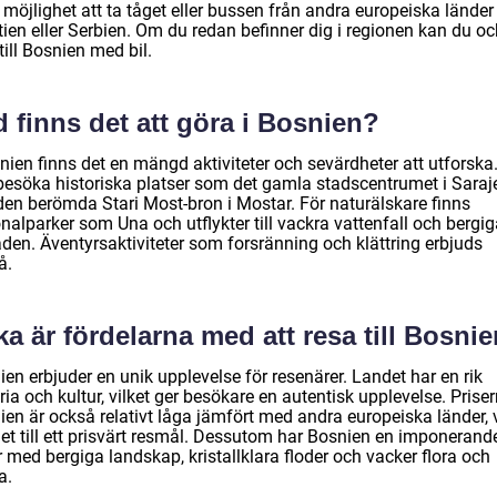
 möjlighet att ta tåget eller bussen från andra europeiska lände
tien eller Serbien. Om du redan befinner dig i regionen kan du o
till Bosnien med bil.
 finns det att göra i Bosnien?
nien finns det en mängd aktiviteter och sevärdheter att utforska
besöka historiska platser som det gamla stadscentrumet i Saraj
den berömda Stari Most-bron i Mostar. För naturälskare finns
nalparker som Una och utflykter till vackra vattenfall och bergi
den. Äventyrsaktiviteter som forsränning och klättring erbjuds
å.
ka är fördelarna med att resa till Bosni
en erbjuder en unik upplevelse för resenärer. Landet har en rik
ria och kultur, vilket ger besökare en autentisk upplevelse. Priser
en är också relativt låga jämfört med andra europeiska länder, v
det till ett prisvärt resmål. Dessutom har Bosnien en imponerand
 med bergiga landskap, kristallklara floder och vacker flora och
a.