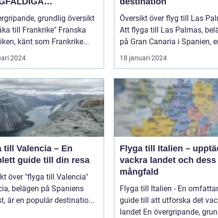
GFALDIGA
destination
NHETEN
rgripande, grundlig översikt
Översikt över flyg till Las P
a till Frankrike" Franska
Att flyga till Las Palmas, bel
iken, känt som Frankrike...
på Gran Canaria i Spanien, er
uari 2024
18 januari 2024
 till Valencia – En
Flyga till Italien – uppt
ett guide till din resa
vackra landet och dess
mångfald
kt över "flyga till Valencia"
cia, belägen på Spaniens
Flyga till Italien - En omfatt
t, är en populär destinatio...
guide till att utforska det va
landet En övergripande, grun