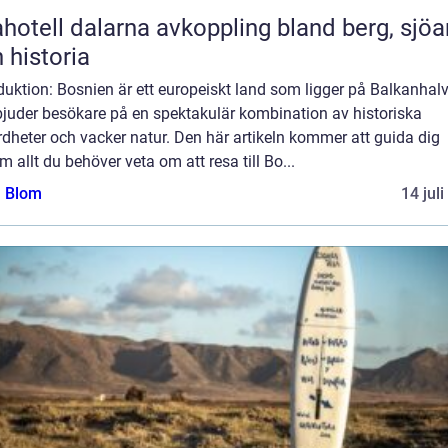
l dalarna avkoppling bland berg, sjöar
 historia
duktion: Bosnien är ett europeiskt land som ligger på Balkanhal
bjuder besökare på en spektakulär kombination av historiska
dheter och vacker natur. Den här artikeln kommer att guida dig
 allt du behöver veta om att resa till Bo...
a Blom
14 jul