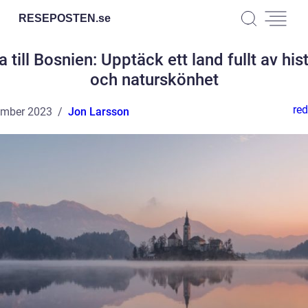
RESEPOSTEN.
se
 till Bosnien: Upptäck ett land fullt av his
och naturskönhet
red
ember 2023
Jon Larsson