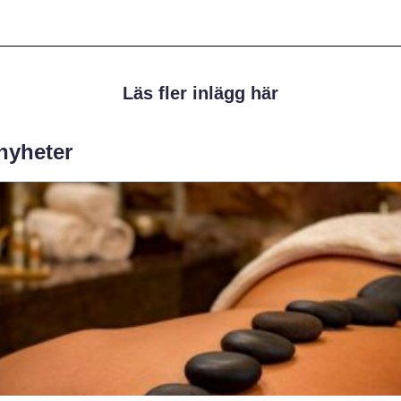
Läs fler inlägg här
 nyheter