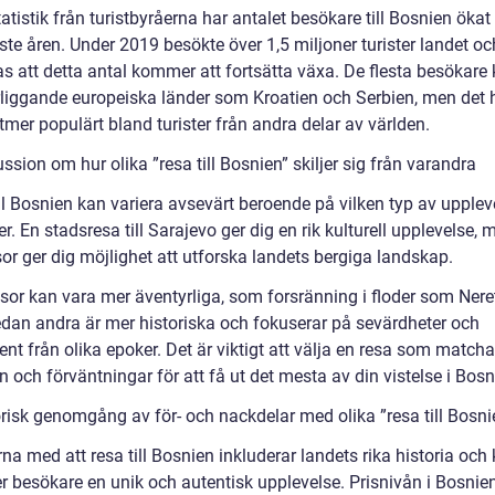
tatistik från turistbyråerna har antalet besökare till Bosnien ökat
te åren. Under 2019 besökte över 1,5 miljoner turister landet oc
as att detta antal kommer att fortsätta växa. De flesta besökar
rliggande europeiska länder som Kroatien och Serbien, men det 
lltmer populärt bland turister från andra delar av världen.
ssion om hur olika ”resa till Bosnien” skiljer sig från varandra
ll Bosnien kan variera avsevärt beroende på vilken typ av upplev
ter. En stadsresa till Sarajevo ger dig en rik kulturell upplevelse,
or ger dig möjlighet att utforska landets bergiga landskap.
esor kan vara mer äventyrliga, som forsränning i floder som Ner
dan andra är mer historiska och fokuserar på sevärdheter och
t från olika epoker. Det är viktigt att välja en resa som matcha
n och förväntningar för att få ut det mesta av din vistelse i Bosn
orisk genomgång av för- och nackdelar med olika ”resa till Bosni
na med att resa till Bosnien inkluderar landets rika historia och k
er besökare en unik och autentisk upplevelse. Prisnivån i Bosnie