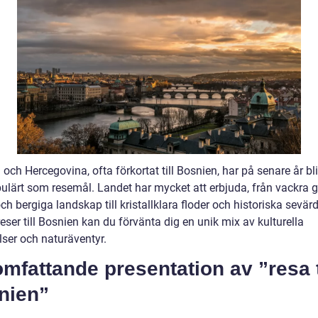
och Hercegovina, ofta förkortat till Bosnien, har på senare år bliv
ulärt som resemål. Landet har mycket att erbjuda, från vackra 
ch bergiga landskap till kristallklara floder och historiska sevärd
eser till Bosnien kan du förvänta dig en unik mix av kulturella
lser och naturäventyr.
mfattande presentation av ”resa t
nien”