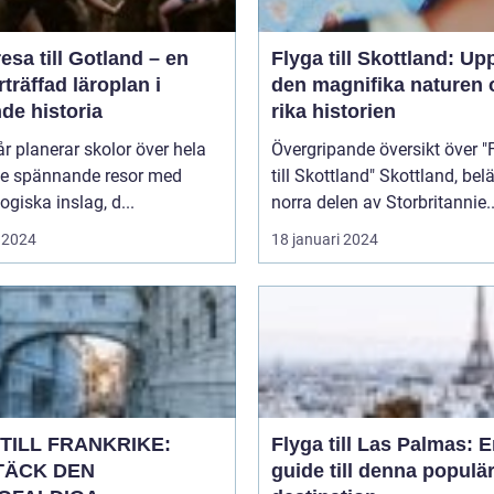
esa till Gotland – en
Flyga till Skottland: Up
träffad läroplan i
den magnifika naturen 
de historia
rika historien
år planerar skolor över hela
Övergripande översikt över "
ge spännande resor med
till Skottland" Skottland, beläget i
giska inslag, d...
norra delen av Storbritannie..
 2024
18 januari 2024
TILL FRANKRIKE:
Flyga till Las Palmas: 
TÄCK DEN
guide till denna populä