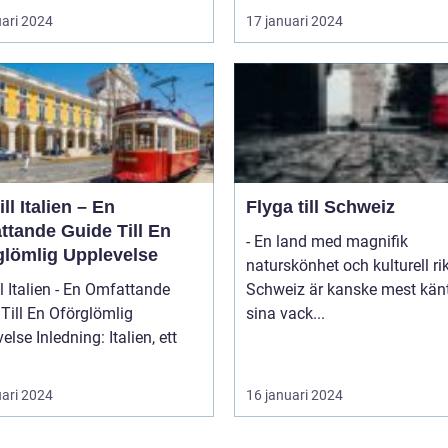
uari 2024
17 januari 2024
ill Italien – En
Flyga till Schweiz
ttande Guide Till En
- En land med magnifik
glömlig Upplevelse
naturskönhet och kulturell r
ll Italien - En Omfattande
Schweiz är kanske mest känt
Till En Oförglömlig
sina vack...
ng: Italien, ett
uari 2024
16 januari 2024