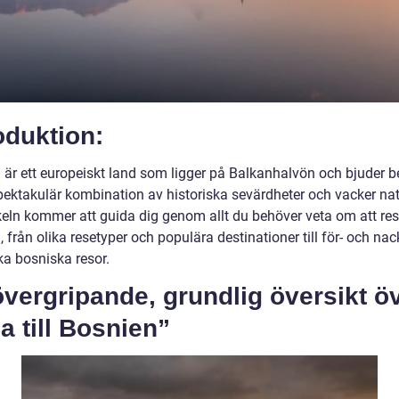
oduktion:
 är ett europeiskt land som ligger på Balkanhalvön och bjuder 
pektakulär kombination av historiska sevärdheter och vacker nat
keln kommer att guida dig genom allt du behöver veta om att resa
 från olika resetyper och populära destinationer till för- och nac
ka bosniska resor.
vergripande, grundlig översikt ö
a till Bosnien”