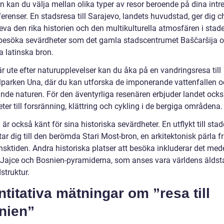
n kan du välja mellan olika typer av resor beroende på dina intr
erenser. En stadsresa till Sarajevo, landets huvudstad, ger dig 
eva den rika historien och den multikulturella atmosfären i stad
besöka sevärdheter som det gamla stadscentrumet Baščaršija o
 latinska bron.
r ute efter naturupplevelser kan du åka på en vandringsresa till
lparken Una, där du kan utforska de imponerande vattenfallen 
nde naturen. För den äventyrliga resenären erbjuder landet ock
ter till forsränning, klättring och cykling i de bergiga områdena.
är också känt för sina historiska sevärdheter. En utflykt till sta
ar dig till den berömda Stari Most-bron, en arkitektonisk pärla f
sktiden. Andra historiska platser att besöka inkluderar det med
 i Jajce och Bosnien-pyramiderna, som anses vara världens äldst
struktur.
titativa mätningar om ”resa till
nien”