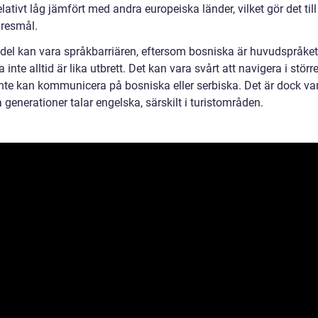
lativt låg jämfört med andra europeiska länder, vilket gör det till
 resmål.
del kan vara språkbarriären, eftersom bosniska är huvudspråke
 inte alltid är lika utbrett. Det kan vara svårt att navigera i störr
nte kan kommunicera på bosniska eller serbiska. Det är dock va
 generationer talar engelska, särskilt i turistområden.