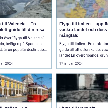
 till Valencia – En
Flyga till Italien – uppt
ett guide till din resa
vackra landet och dess
mångfald
kt över "flyga till Valencia"
cia, belägen på Spaniens
Flyga till Italien - En omfatt
t, är en populär destinatio...
guide till att utforska det va
landet En övergripande, grun
uari 2024
17 januari 2024