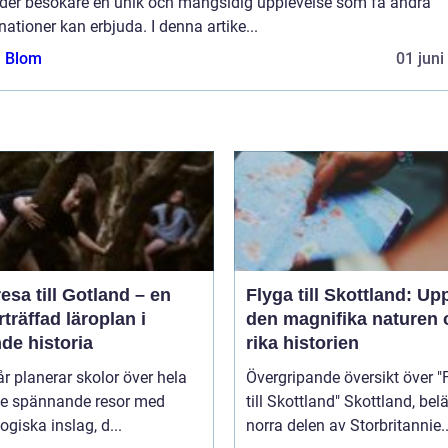
uder besökare en unik och mångsidig upplevelse som få andra
nationer kan erbjuda. I denna artike...
a Blom
01 juni
esa till Gotland – en
Flyga till Skottland: Up
träffad läroplan i
den magnifika naturen 
de historia
rika historien
år planerar skolor över hela
Övergripande översikt över "
ge spännande resor med
till Skottland" Skottland, beläget i
giska inslag, d...
norra delen av Storbritannie..