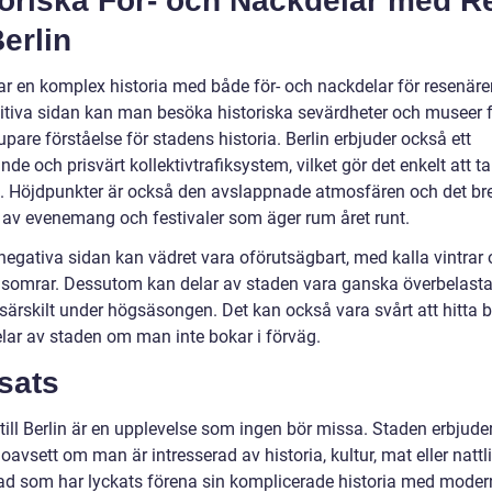
toriska För- och Nackdelar med R
Berlin
har en komplex historia med både för- och nackdelar för resenäre
itiva sidan kan man besöka historiska sevärdheter och museer f
upare förståelse för stadens historia. Berlin erbjuder också ett
de och prisvärt kollektivtrafiksystem, vilket gör det enkelt att ta
n. Höjdpunkter är också den avslappnade atmosfären och det br
 av evenemang och festivaler som äger rum året runt.
negativa sidan kan vädret vara oförutsägbart, med kalla vintrar
 somrar. Dessutom kan delar av staden vara ganska överbelas
, särskilt under högsäsongen. Det kan också vara svårt att hitta 
elar av staden om man inte bokar i förväg.
sats
till Berlin är en upplevelse som ingen bör missa. Staden erbjude
, oavsett om man är intresserad av historia, kultur, mat eller nattli
tad som har lyckats förena sin komplicerade historia med modern