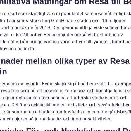
titativa Mätningar om Resa till Be
r en stad som ständigt växer i popularitet som resemål. Enligt sta
rlin Tourismus Marketing GmbH hade staden över 13 miljoner
tionella besökare år 2019. Den genomsnittliga vistelsetiden för 
 var cirka 2,8 nätter. Berlin erbjuder också ett brett utbud av
ternativ, från budgetvänliga vandrarhem till lyxhotell, för att p
ehov och budgetar.
lnader mellan olika typer av Resa t
in
 typerna av resor till Berlin skiljer sig åt på flera sätt. Till exemp
l resa fokusera på att besöka olika museer och konstgallerier i s
n gourmetresa kan fokusera på att utforska stadens mat- och
cen. Det finns också skillnader i aktiviteter och sevärdheter be
id, där sommaren erbjuder utomhusfestivaler och trädgårdsbesö
intern bjuder på julmarknader och inomhusaktiviteter.