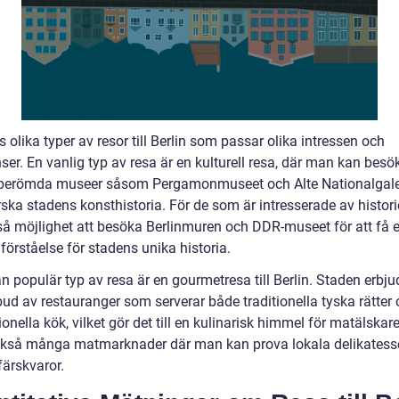
s olika typer av resor till Berlin som passar olika intressen och
ser. En vanlig typ av resa är en kulturell resa, där man kan besö
 berömda museer såsom Pergamonmuseet och Alte Nationalgaler
rska stadens konsthistoria. För de som är intresserade av histori
så möjlighet att besöka Berlinmuren och DDR-museet för att få 
förståelse för stadens unika historia.
 populär typ av resa är en gourmetresa till Berlin. Staden erbjud
bud av restauranger som serverar både traditionella tyska rätter
ionella kök, vilket gör det till en kulinarisk himmel för matälskare
ckså många matmarknader där man kan prova lokala delikatess
färskvaror.