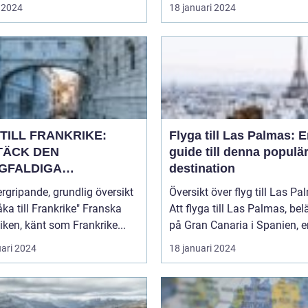
 2024
18 januari 2024
TILL FRANKRIKE:
Flyga till Las Palmas: 
TÄCK DEN
guide till denna populä
GFALDIGA
destination
NHETEN
rgripande, grundlig översikt
Översikt över flyg till Las P
a till Frankrike" Franska
Att flyga till Las Palmas, bel
iken, känt som Frankrike...
på Gran Canaria i Spanien, er
uari 2024
18 januari 2024