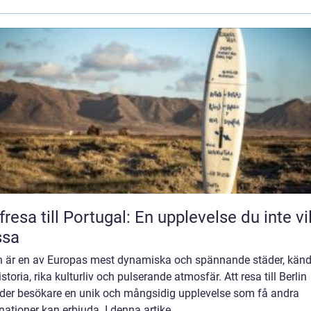
fresa till Portugal: En upplevelse du inte vil
ssa
in är en av Europas mest dynamiska och spännande städer, känd
istoria, rika kulturliv och pulserande atmosfär. Att resa till Berlin
uder besökare en unik och mångsidig upplevelse som få andra
nationer kan erbjuda. I denna artike...