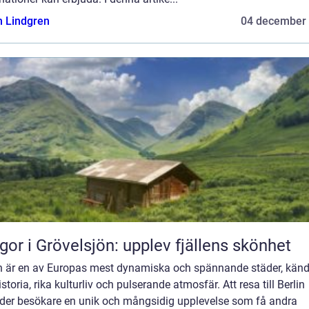
n Lindgren
04 december
gor i Grövelsjön: upplev fjällens skönhet
in är en av Europas mest dynamiska och spännande städer, känd
istoria, rika kulturliv och pulserande atmosfär. Att resa till Berlin
uder besökare en unik och mångsidig upplevelse som få andra