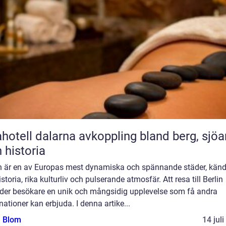
l dalarna avkoppling bland berg, sjöar
 historia
in är en av Europas mest dynamiska och spännande städer, känd
istoria, rika kulturliv och pulserande atmosfär. Att resa till Berlin
uder besökare en unik och mångsidig upplevelse som få andra
nationer kan erbjuda. I denna artike...
a Blom
14 jul