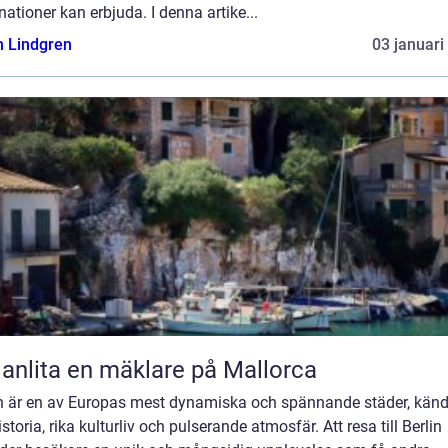
nationer kan erbjuda. I denna artike...
n Lindgren
03 januari
 anlita en mäklare på Mallorca
in är en av Europas mest dynamiska och spännande städer, känd
istoria, rika kulturliv och pulserande atmosfär. Att resa till Berlin