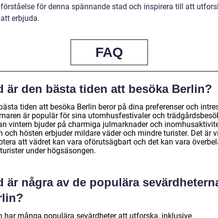
förståelse för denna spännande stad och inspirera till att utfors
att erbjuda.
FAQ
 är den bästa tiden att besöka Berlin?
ästa tiden att besöka Berlin beror på dina preferenser och intre
aren är populär för sina utomhusfestivaler och trädgårdsbesö
n vintern bjuder på charmiga julmarknader och inomhusaktivite
 och hösten erbjuder mildare väder och mindre turister. Det är vi
otera att vädret kan vara oförutsägbart och det kan vara överbel
turister under högsäsongen.
d är några av de populära sevärdheterna
rlin?
in har många populära sevärdheter att utforska, inklusive