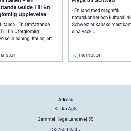
ill Italien – En
Flyga till Schweiz
ttande Guide Till En
- En land med magnifik
glömlig Upplevelse
naturskönhet och kulturell r
ll Italien - En Omfattande
Schweiz är kanske mest känt
Till En Oförglömlig
sina vack...
ng: Italien, ett
uari 2024
16 januari 2024
Adress