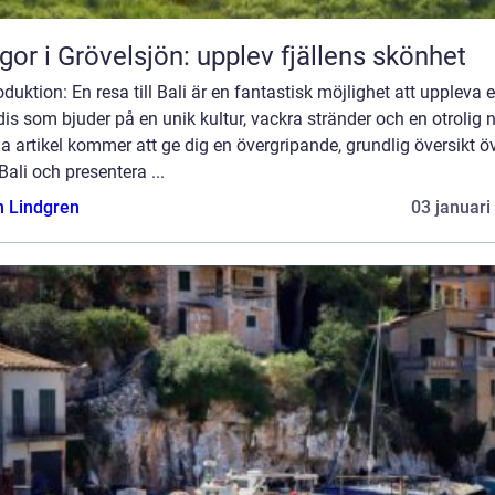
gor i Grövelsjön: upplev fjällens skönhet
roduktion: En resa till Bali är en fantastisk möjlighet att uppleva e
is som bjuder på en unik kultur, vackra stränder och en otrolig n
 artikel kommer att ge dig en övergripande, grundlig översikt ö
Bali och presentera ...
n Lindgren
03 januari