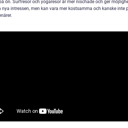
på ön. Surfresor och yogaresor är mer nischade och ger möjlighe
a nya intressen, men kan vara mer kostsamma och kanske inte 
enärer.