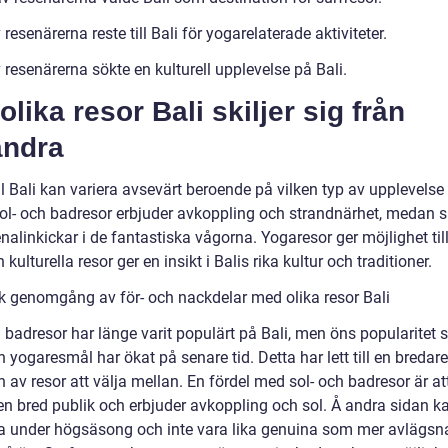
resenärerna reste till Bali för yogarelaterade aktiviteter.
resenärerna sökte en kulturell upplevelse på Bali.
olika resor Bali skiljer sig från
andra
ll Bali kan variera avsevärt beroende på vilken typ av upplevelse
Sol- och badresor erbjuder avkoppling och strandnärhet, medan s
nalinkickar i de fantastiska vågorna. Yogaresor ger möjlighet till
 kulturella resor ger en insikt i Balis rika kultur och traditioner.
sk genomgång av för- och nackdelar med olika resor Bali
h badresor har länge varit populärt på Bali, men öns popularitet
h yogaresmål har ökat på senare tid. Detta har lett till en bredare
n av resor att välja mellan. En fördel med sol- och badresor är at
en bred publik och erbjuder avkoppling och sol. Å andra sidan ka
la under högsäsong och inte vara lika genuina som mer avlägsn