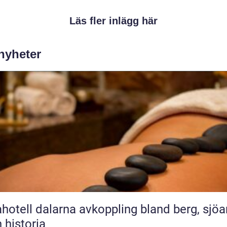
Läs fler inlägg här
 nyheter
l dalarna avkoppling bland berg, sjöar
 historia