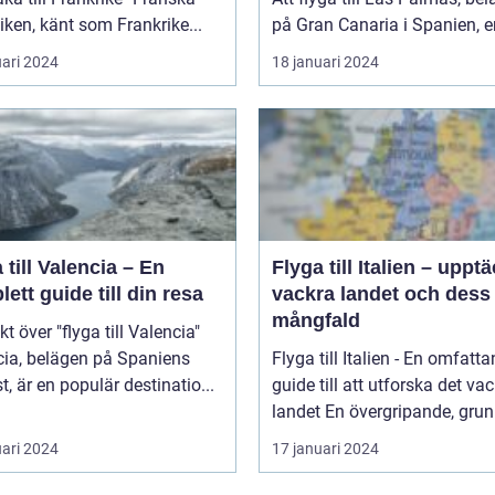
iken, känt som Frankrike...
på Gran Canaria i Spanien, er
uari 2024
18 januari 2024
 till Valencia – En
Flyga till Italien – uppt
ett guide till din resa
vackra landet och dess
mångfald
kt över "flyga till Valencia"
cia, belägen på Spaniens
Flyga till Italien - En omfatt
t, är en populär destinatio...
guide till att utforska det va
landet En övergripande, grun
uari 2024
17 januari 2024