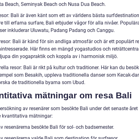
a Beach, Seminyak Beach och Nusa Dua Beach.
esor: Bali är även känt som ett av världens bästa surfdestination
e till erfarna surfare, Bali erbjuder vågor för alla nivåer. Populär
tser inkluderar Uluwatu, Padang Padang och Canggu.
esor: Bali är känd för sin andliga atmosfär och är ett populärt 
aintresserade. Här finns en mängd yogastudios och reträttcentra
djupa din yogapraktik och koppla av i harmonisk miljö.
rella resor: Bali är rikt på kultur och traditioner. Här kan du besö
empel som Besakih, uppleva traditionella danser som Kecak-da
orska de traditionella byarna som Ubud.
titativa mätningar om resa Bali
dersökning av resenärer som besökte Bali under det senaste året 
e kvantitativa mätningar:
v resenärerna besökte Bali för sol- och badsemester.
v resenärerna valde Bali som destination för surfresor.