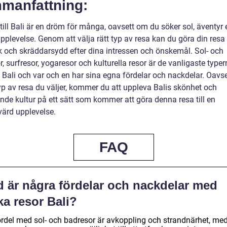
manfattning:
till Bali är en dröm för många, oavsett om du söker sol, äventyr e
pplevelse. Genom att välja rätt typ av resa kan du göra din resa t
ik och skräddarsydd efter dina intressen och önskemål. Sol- och
, surfresor, yogaresor och kulturella resor är de vanligaste type
ll Bali och var och en har sina egna fördelar och nackdelar. Oavse
typ av resa du väljer, kommer du att uppleva Balis skönhet och
nde kultur på ett sätt som kommer att göra denna resa till en
ärd upplevelse.
FAQ
d är några fördelar och nackdelar med
ka resor Bali?
ördel med sol- och badresor är avkoppling och strandnärhet, me