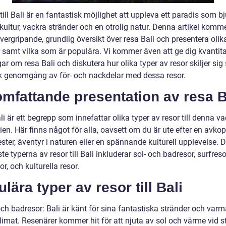
till Bali är en fantastisk möjlighet att uppleva ett paradis som b
kultur, vackra stränder och en otrolig natur. Denna artikel komme
vergripande, grundlig översikt över resa Bali och presentera olik
r samt vilka som är populära. Vi kommer även att ge dig kvantita
r om resa Bali och diskutera hur olika typer av resor skiljer sig
sk genomgång av för- och nackdelar med dessa resor.
mfattande presentation av resa B
i är ett begrepp som innefattar olika typer av resor till denna va
en. Här finns något för alla, oavsett om du är ute efter en avko
ter, äventyr i naturen eller en spännande kulturell upplevelse. 
te typerna av resor till Bali inkluderar sol- och badresor, surfreso
r, och kulturella resor.
lära typer av resor till Bali
och badresor: Bali är känt för sina fantastiska stränder och varm
limat. Resenärer kommer hit för att njuta av sol och värme vid s