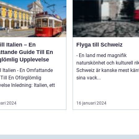
ill Italien – En
Flyga till Schweiz
ttande Guide Till En
- En land med magnifik
glömlig Upplevelse
naturskönhet och kulturell r
ll Italien - En Omfattande
Schweiz är kanske mest känt
Till En Oförglömlig
sina vack...
ng: Italien, ett
uari 2024
16 januari 2024