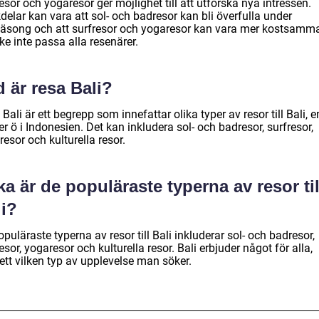
esor och yogaresor ger möjlighet till att utforska nya intressen.
elar kan vara att sol- och badresor kan bli överfulla under
äsong och att surfresor och yogaresor kan vara mer kostsamm
e inte passa alla resenärer.
 är resa Bali?
Bali är ett begrepp som innefattar olika typer av resor till Bali, e
r ö i Indonesien. Det kan inkludera sol- och badresor, surfresor,
esor och kulturella resor.
ka är de populäraste typerna av resor til
li?
puläraste typerna av resor till Bali inkluderar sol- och badresor,
esor, yogaresor och kulturella resor. Bali erbjuder något för alla,
ett vilken typ av upplevelse man söker.