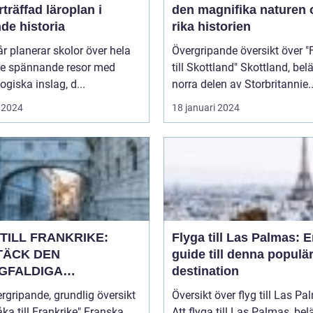
träffad läroplan i
den magnifika naturen 
de historia
rika historien
år planerar skolor över hela
Övergripande översikt över "
ge spännande resor med
till Skottland" Skottland, beläget i
giska inslag, d...
norra delen av Storbritannie..
 2024
18 januari 2024
TILL FRANKRIKE:
Flyga till Las Palmas: 
TÄCK DEN
guide till denna populä
GFALDIGA
destination
NHETEN
rgripande, grundlig översikt
Översikt över flyg till Las P
a till Frankrike" Franska
Att flyga till Las Palmas, bel