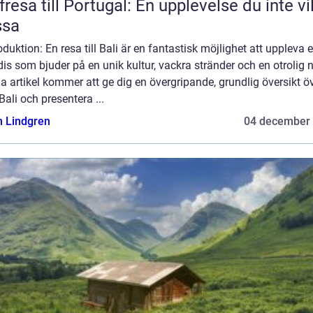
fresa till Portugal: En upplevelse du inte vil
ssa
roduktion: En resa till Bali är en fantastisk möjlighet att uppleva e
is som bjuder på en unik kultur, vackra stränder och en otrolig n
 artikel kommer att ge dig en övergripande, grundlig översikt ö
Bali och presentera ...
n Lindgren
04 december