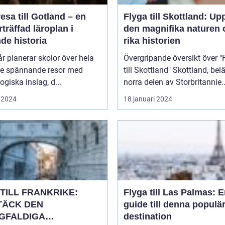
esa till Gotland – en
Flyga till Skottland: Up
träffad läroplan i
den magnifika naturen 
de historia
rika historien
år planerar skolor över hela
Övergripande översikt över "
ge spännande resor med
till Skottland" Skottland, beläget i
giska inslag, d...
norra delen av Storbritannie..
 2024
18 januari 2024
TILL FRANKRIKE:
Flyga till Las Palmas: 
TÄCK DEN
guide till denna populä
GFALDIGA
destination