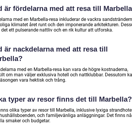
 är fördelarna med att resa till Marbell
elarna med en Marbella-resa inkluderar de vackra sandsträndern
soliga klimatet året runt och den imponerande arkitekturen. Des
 det ett pulserande nattliv och en rik kultur att utforska.
 är nackdelarna med att resa till
rbella?
delarna med en Marbella-resa kan vara de högre kostnaderna,
kilt om man väljer exklusiva hotell och nattklubbar. Dessutom k
äsongen vara hektisk och trång.
ka typer av resor finns det till Marbella?
inns olika typer av resor till Marbella, inklusive lyxiga strandhotel
vhushållsboenden, och familjevänliga anläggningar. Det finns n
alla smaker och budgetar.