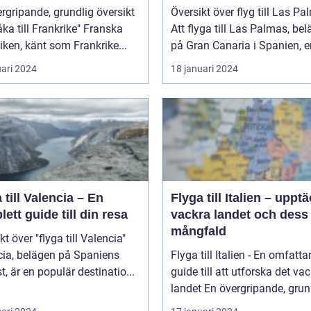
NHETEN
rgripande, grundlig översikt
Översikt över flyg till Las P
a till Frankrike" Franska
Att flyga till Las Palmas, bel
iken, känt som Frankrike...
på Gran Canaria i Spanien, er
uari 2024
18 januari 2024
 till Valencia – En
Flyga till Italien – uppt
ett guide till din resa
vackra landet och dess
mångfald
kt över "flyga till Valencia"
cia, belägen på Spaniens
Flyga till Italien - En omfatt
t, är en populär destinatio...
guide till att utforska det va
landet En övergripande, grun