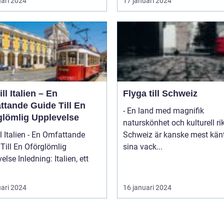
uari 2024
17 januari 2024
ill Italien – En
Flyga till Schweiz
ttande Guide Till En
- En land med magnifik
glömlig Upplevelse
naturskönhet och kulturell r
ll Italien - En Omfattande
Schweiz är kanske mest känt
Till En Oförglömlig
sina vack...
ng: Italien, ett
uari 2024
16 januari 2024