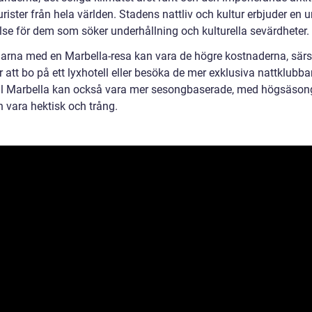
urister från hela världen. Stadens nattliv och kultur erbjuder en u
lse för dem som söker underhållning och kulturella sevärdheter.
arna med en Marbella-resa kan vara de högre kostnaderna, särs
r att bo på ett lyxhotell eller besöka de mer exklusiva nattklubba
ill Marbella kan också vara mer sesongbaserade, med högsäso
 vara hektisk och trång.