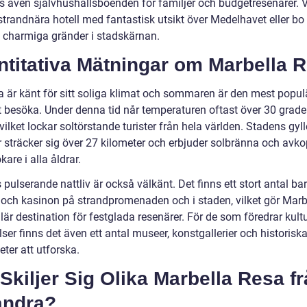
ns även självhushållsboenden för familjer och budgetresenärer. V
trandnära hotell med fantastisk utsikt över Medelhavet eller bo 
 charmiga gränder i stadskärnan.
ntitativa Mätningar om Marbella 
a är känt för sitt soliga klimat och sommaren är den mest popul
tt besöka. Under denna tid når temperaturen oftast över 30 grade
vilket lockar soltörstande turister från hela världen. Stadens gyl
r sträcker sig över 27 kilometer och erbjuder solbränna och avko
kare i alla åldrar.
pulserande nattliv är också välkänt. Det finns ett stort antal bar
 och kasinon på strandpromenaden och i staden, vilket gör Marbel
är destination för festglada resenärer. För de som föredrar kultu
ser finns det även ett antal museer, konstgallerier och historisk
ter att utforska.
Skiljer Sig Olika Marbella Resa f
andra?