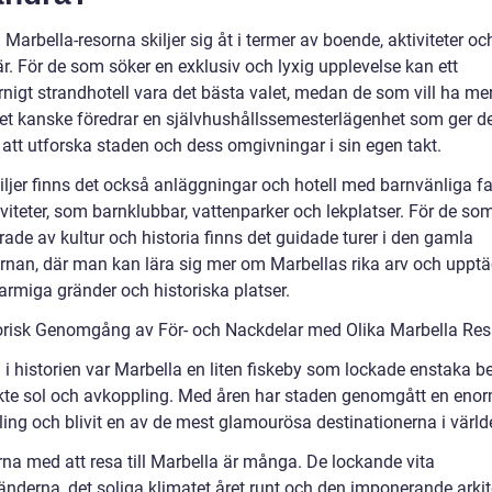
 Marbella-resorna skiljer sig åt i termer av boende, aktiviteter oc
r. För de som söker en exklusiv och lyxig upplevelse kan ett
rnigt strandhotell vara det bästa valet, medan de som vill ha me
litet kanske föredrar en självhushållssemesterlägenhet som ger 
 att utforska staden och dess omgivningar i sin egen takt.
ljer finns det också anläggningar och hotell med barnvänliga fac
viteter, som barnklubbar, vattenparker och lekplatser. För de so
rade av kultur och historia finns det guidade turer i den gamla
rnan, där man kan lära sig mer om Marbellas rika arv och uppt
armiga gränder och historiska platser.
orisk Genomgång av För- och Nackdelar med Olika Marbella Re
 i historien var Marbella en liten fiskeby som lockade enstaka b
te sol och avkoppling. Med åren har staden genomgått en eno
ling och blivit en av de mest glamourösa destinationerna i värld
rna med att resa till Marbella är många. De lockande vita
änderna, det soliga klimatet året runt och den imponerande arki