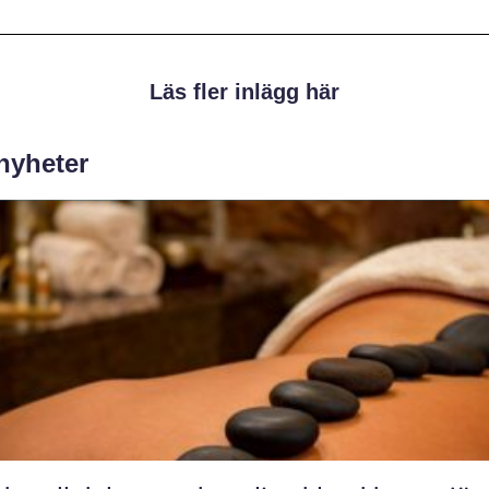
Läs fler inlägg här
 nyheter