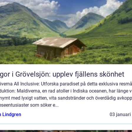
gor i Grövelsjön: upplev fjällens skönhet
verna All Inclusive: Utforska paradiset på detta exklusiva resmå
duktion: Maldiverna, en rad atoller i Indiska oceanen, har länge v
nymt med lyxigt vatten, vita sandstränder och överdådig avkopp
eseentusiaster som söker e...
n Lindgren
03 januari