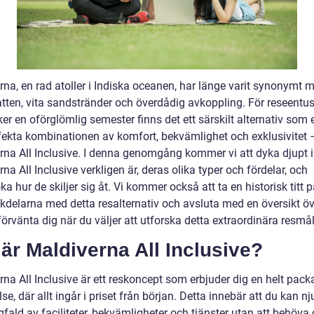
rna, en rad atoller i Indiska oceanen, har länge varit synonymt 
atten, vita sandstränder och överdådig avkoppling. För reseentus
r en oförglömlig semester finns det ett särskilt alternativ som 
fekta kombinationen av komfort, bekvämlighet och exklusivitet 
rna All Inclusive. I denna genomgång kommer vi att dyka djupt i
na All Inclusive verkligen är, deras olika typer och fördelar, och
a hur de skiljer sig åt. Vi kommer också att ta en historisk titt p
kdelarna med detta resalternativ och avsluta med en översikt ö
örvänta dig när du väljer att utforska detta extraordinära resmål
är Maldiverna All Inclusive?
na All Inclusive är ett reskoncept som erbjuder dig en helt pack
se, där allt ingår i priset från början. Detta innebär att du kan nj
ald av faciliteter, bekvämligheter och tjänster utan att behöva 