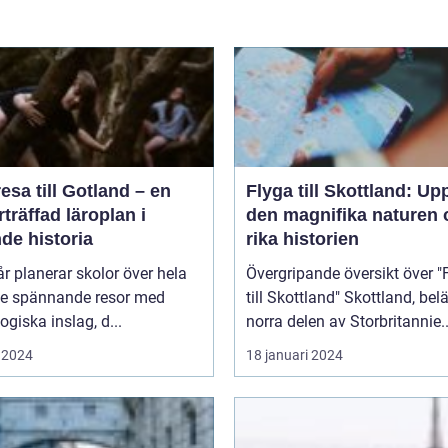
esa till Gotland – en
Flyga till Skottland: Up
träffad läroplan i
den magnifika naturen 
de historia
rika historien
år planerar skolor över hela
Övergripande översikt över "
ge spännande resor med
till Skottland" Skottland, beläget i
giska inslag, d...
norra delen av Storbritannie..
 2024
18 januari 2024