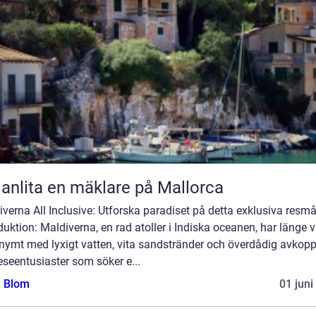
 anlita en mäklare på Mallorca
verna All Inclusive: Utforska paradiset på detta exklusiva resmå
duktion: Maldiverna, en rad atoller i Indiska oceanen, har länge v
nymt med lyxigt vatten, vita sandstränder och överdådig avkopp
eseentusiaster som söker e...
a Blom
01 juni