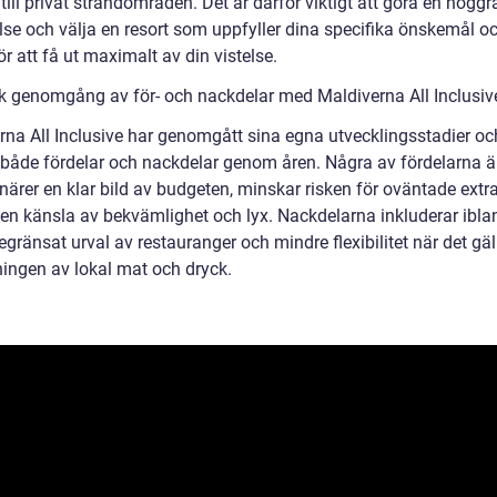
 till privat strandområden. Det är därför viktigt att göra en nogg
lse och välja en resort som uppfyller dina specifika önskemål o
r att få ut maximalt av din vistelse.
sk genomgång av för- och nackdelar med Maldiverna All Inclusiv
rna All Inclusive har genomgått sina egna utvecklingsstadier oc
 både fördelar och nackdelar genom åren. Några av fördelarna är
närer en klar bild av budgeten, minskar risken för oväntade extr
 en känsla av bekvämlighet och lyx. Nackdelarna inkluderar ibl
begränsat urval av restauranger och mindre flexibilitet när det gäl
ningen av lokal mat och dryck.