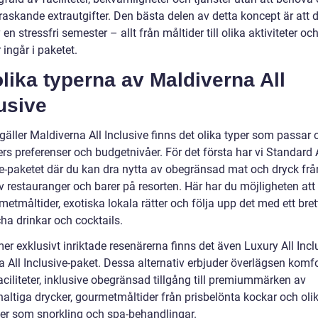
raskande extrautgifter. Den bästa delen av detta koncept är att 
 en stressfri semester – allt från måltider till olika aktiviteter oc
r ingår i paketet.
lika typerna av Maldiverna All
usive
gäller Maldiverna All Inclusive finns det olika typer som passar 
rs preferenser och budgetnivåer. För det första har vi Standard 
ve-paketet där du kan dra nytta av obegränsad mat och dryck från
v restauranger och barer på resorten. Här har du möjligheten at
etmåltider, exotiska lokala rätter och följa upp det med ett bret
ha drinkar och cocktails.
er exklusivt inriktade resenärerna finns det även Luxury All Incl
a All Inclusive-paket. Dessa alternativ erbjuder överlägsen komf
aciliteter, inklusive obegränsad tillgång till premiummärken av
haltiga drycker, gourmetmåltider från prisbelönta kockar och oli
eter som snorkling och spa-behandlingar.