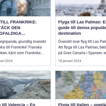
TILL FRANKRIKE:
Flyga till Las Palmas: 
TÄCK DEN
guide till denna populä
GFALDIGA
destination
NHETEN
rgripande, grundlig översikt
Översikt över flyg till Las P
a till Frankrike" Franska
Att flyga till Las Palmas, bel
iken, känt som Frankrike...
på Gran Canaria i Spanien, er
uari 2024
18 januari 2024
 till Valencia – En
Flyga till Italien – uppt