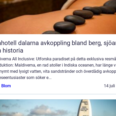
l dalarna avkoppling bland berg, sjöar
 historia
verna All Inclusive: Utforska paradiset på detta exklusiva resmå
duktion: Maldiverna, en rad atoller i Indiska oceanen, har länge v
nymt med lyxigt vatten, vita sandstränder och överdådig avkopp
eseentusiaster som söker e...
a Blom
14 jul