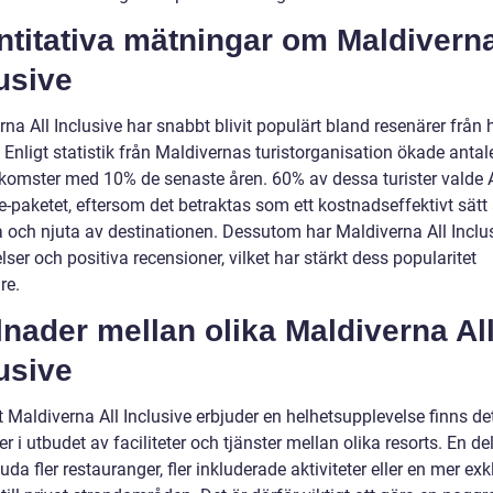
titativa mätningar om Maldiverna
usive
na All Inclusive har snabbt blivit populärt bland resenärer från 
 Enligt statistik från Maldivernas turistorganisation ökade antal
nkomster med 10% de senaste åren. 60% av dessa turister valde A
e-paketet, eftersom det betraktas som ett kostnadseffektivt sätt 
a och njuta av destinationen. Dessutom har Maldiverna All Inclus
ser och positiva recensioner, vilket har stärkt dess popularitet
re.
lnader mellan olika Maldiverna Al
usive
t Maldiverna All Inclusive erbjuder en helhetsupplevelse finns de
er i utbudet av faciliteter och tjänster mellan olika resorts. En de
uda fler restauranger, fler inkluderade aktiviteter eller en mer exk