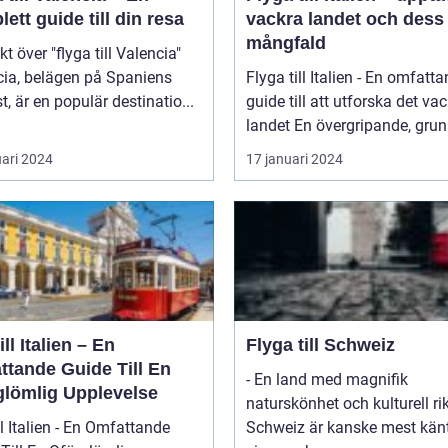
ett guide till din resa
vackra landet och dess
mångfald
kt över "flyga till Valencia"
cia, belägen på Spaniens
Flyga till Italien - En omfatt
t, är en populär destinatio...
guide till att utforska det va
landet En övergripande, grun
uari 2024
17 januari 2024
ill Italien – En
Flyga till Schweiz
ttande Guide Till En
- En land med magnifik
glömlig Upplevelse
naturskönhet och kulturell r
ll Italien - En Omfattande
Schweiz är kanske mest känt