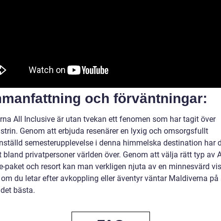
manfattning och förväntningar:
rna All Inclusive är utan tvekan ett fenomen som har tagit över
ustrin. Genom att erbjuda resenärer en lyxig och omsorgsfullt
tälld semesterupplevelse i denna himmelska destination har de
 bland privatpersoner världen över. Genom att välja rätt typ av A
ve-paket och resort kan man verkligen njuta av en minnesvärd vis
om du letar efter avkoppling eller äventyr väntar Maldiverna på 
 det bästa.