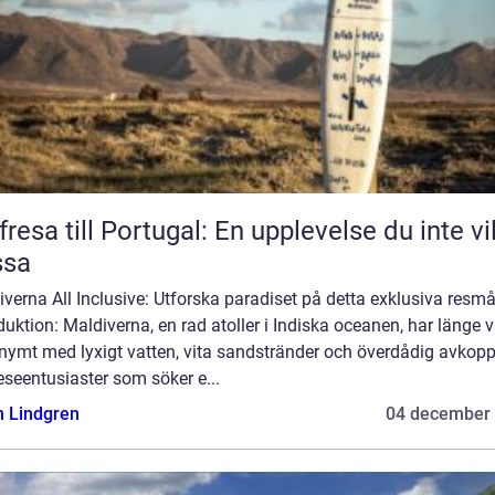
fresa till Portugal: En upplevelse du inte vil
ssa
verna All Inclusive: Utforska paradiset på detta exklusiva resmå
duktion: Maldiverna, en rad atoller i Indiska oceanen, har länge v
nymt med lyxigt vatten, vita sandstränder och överdådig avkopp
eseentusiaster som söker e...
n Lindgren
04 december