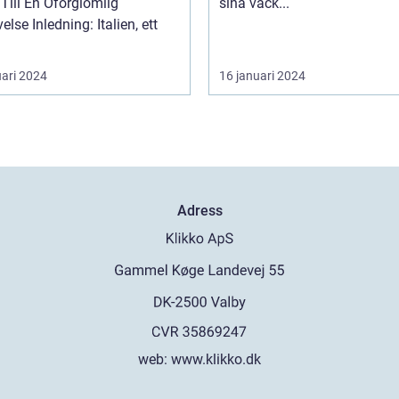
Till En Oförglömlig
sina vack...
ng: Italien, ett
uari 2024
16 januari 2024
Adress
web:
www.klikko.dk