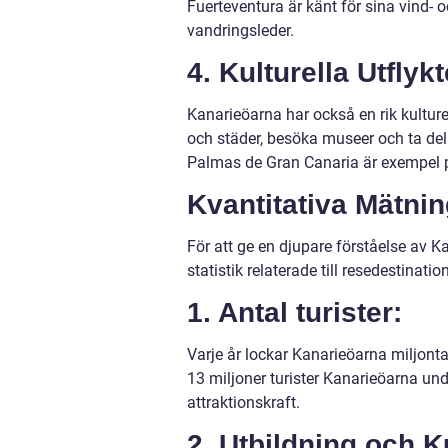
Fuerteventura är känt för sina vind-
vandringsleder.
4. Kulturella Utflykt
Kanarieöarna har också en rik kulture
och städer, besöka museer och ta del 
Palmas de Gran Canaria är exempel på
Kvantitativa Mätni
För att ge en djupare förståelse av K
statistik relaterade till resedestinatio
1. Antal turister:
Varje år lockar Kanarieöarna miljontal
13 miljoner turister Kanarieöarna und
attraktionskraft.
2. Utbildning och K