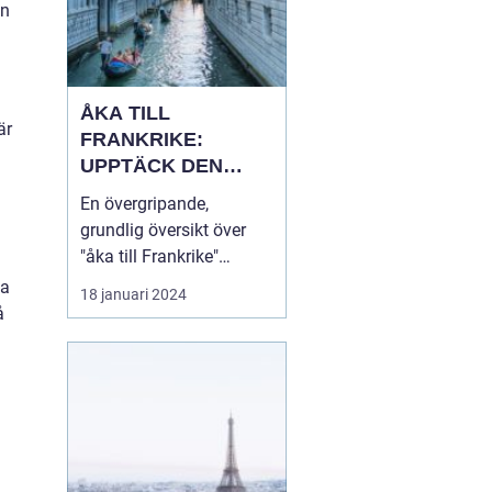
en
ÅKA TILL
är
FRANKRIKE:
UPPTÄCK DEN
MÅNGFALDIGA
En övergripande,
SKÖNHETEN
grundlig översikt över
"åka till Frankrike"
Franska republiken, känt
ka
18 januari 2024
som Frankrike, lockar
å
varje år miljontals
besökare från hela
världen. Som en av de
mest populära
turistdestinationerna i
världen har Frankrike en