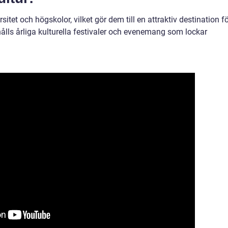
itet och högskolor, vilket gör dem till en attraktiv destination f
ålls årliga kulturella festivaler och evenemang som lockar