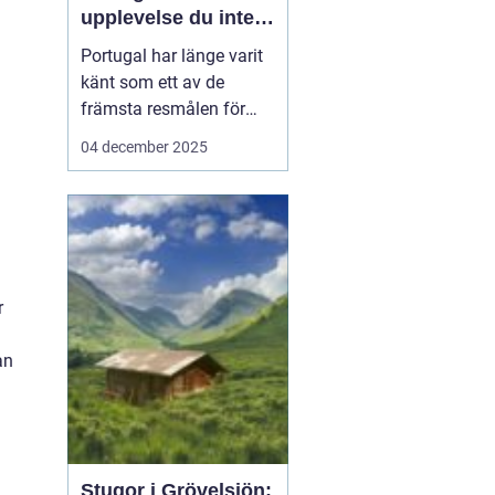
upplevelse du inte
vill missa
Portugal har länge varit
känt som ett av de
främsta resmålen för
surfentusiaster. Landets
04 december 2025
kustlinje bjuder på
perfekta vågor, solvarmt
klimat och en
avslappnad atmosfär,
vilket gör det till en
idealisk ...
r
an
Stugor i Grövelsjön: