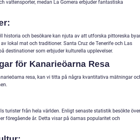
 och vattensporter, medan La Gomera erbjuder fantastiska
er:
ll historia och besökare kan njuta av att utforska pittoreska bya
av lokal mat och traditioner. Santa Cruz de Tenerife och Las
 destinationer som erbjuder kulturella upplevelser.
ngar för Kanarieöarna Resa
anarieöarna resa, kan vi titta på några kvantitativa mätningar oc
nen.
s turister från hela världen. Enligt senaste statistik besökte öve
er föregående år. Detta visar på öarnas popularitet och
ultur: