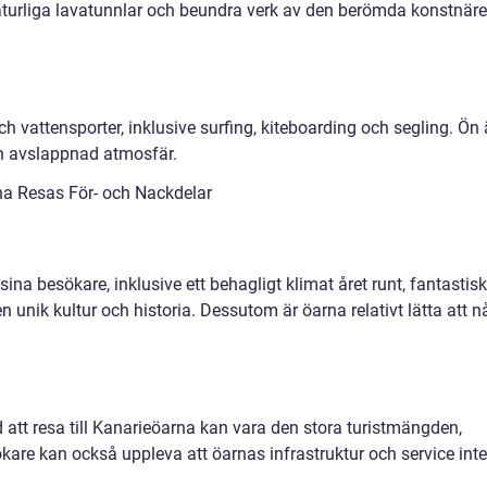
turliga lavatunnlar och beundra verk av den berömda konstnär
ch vattensporter, inklusive surfing, kiteboarding och segling. Ön 
n avslappnad atmosfär.
a Resas För- och Nackdelar
ina besökare, inklusive ett behagligt klimat året runt, fantastis
n unik kultur och historia. Dessutom är öarna relativt lätta att n
 att resa till Kanarieöarna kan vara den stora turistmängden,
kare kan också uppleva att öarnas infrastruktur och service inte