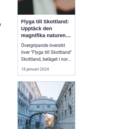
Flyga till Skottland:
r
Upptäck den
magnifika naturen
och rika historien
Övergripande översikt
över "Flyga till Skottland"
Skottland, beläget i norra
delen av Storbritannien,
18 januari 2024
har länge fascinerat
resenärer med sin
spektakulära natur,
historiska sevärdheter
och unika kultur. Att
flyga till Skottland är ett
populärt val fö...