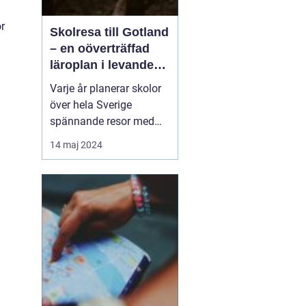
ör
Skolresa till Gotland
– en oöverträffad
läroplan i levande
historia
Varje år planerar skolor
över hela Sverige
spännande resor med
pedagogiska inslag, där
14 maj 2024
målet är att berika
elevernas lärande
utanför klassrummets
fyra väggar. Gotland står
ut som en av de mest
attr...