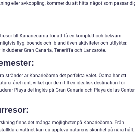
skning eller avkoppling, kommer du att hitta något som passar di
tresor till Kanarieöarna för att få en komplett och bekväm
ligtvis flyg, boende och ibland även aktiviteter och utflykter.
 inkluderar Gran Canaria, Teneriffa och Lanzarote.
semester:
ra stränder är Kanarieöarna det perfekta valet. Öarna har ett
rer året runt, vilket gör dem till en idealisk destination för
luderar Playa del Inglés på Gran Canaria och Playa de las Cante
rresor:
rskning finns det många möjligheter på Kanarieöarna. Från
ristallklara vattnet kan du uppleva naturens skönhet på nära håll.