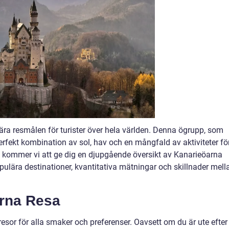
ra resmålen för turister över hela världen. Denna ögrupp, som
erfekt kombination av sol, hav och en mångfald av aktiviteter fö
kel kommer vi att ge dig en djupgående översikt av Kanarieöarna
populära destinationer, kvantitativa mätningar och skillnader mell
arna Resa
resor för alla smaker och preferenser. Oavsett om du är ute efter