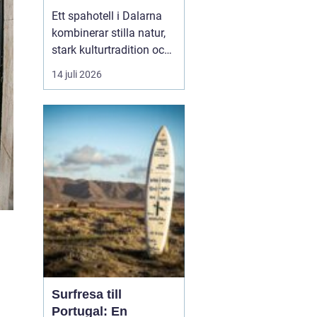
historia
Ett spahotell i Dalarna
kombinerar stilla natur,
stark kulturtradition och
omtänksam service.
14 juli 2026
Många som reser hit
söker mer än bara ett
varmt bad. De vill andas
ut, sova gott, äta
vällagad mat och
samtidigt känna en
tydlig känsla av plats
doften av ...
Surfresa till
Portugal: En