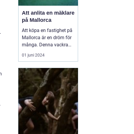
Att anlita en mäklare
på Mallorca
Att köpa en fastighet på
r
Mallorca är en dröm för
många. Denna vackra
medelhavsö erbjuder ett
01 juni 2024
fantastiskt klimat,
spektakulära landskap
och en rik kultur. För att
h
navigera den lokala
fastighetsmarknaden p...
r