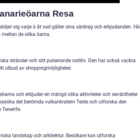
Kanarieöarna Resa
kiljer sig varje ö åt vad gäller sina särdrag och erbjudanden. Hä
 mellan de olika öarna.
iska stränder och sitt pulserande nattliv. Den har också vackra
ett utbud av shoppingmöjligheter.
eöarna och erbjuder en mängd olika aktiviteter och sevärdheter.
 besöka det berömda vulkankratern Teide och utforska den
 Tenerife.
aniska landskap och arkitektur. Besökare kan utforska