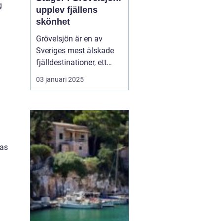
g
upplev fjällens
skönhet
Grövelsjön är en av
Sveriges mest älskade
fjälldestinationer, ett
område som lockar
03 januari 2025
besökare året runt tack
vare sin naturliga
skönhet och sitt breda
utbud av
friluftsaktiviteter. Med
sin rogivande och s...
ras