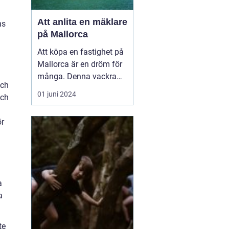
Att anlita en mäklare
ns
på Mallorca
Att köpa en fastighet på
Mallorca är en dröm för
många. Denna vackra
och
medelhavsö erbjuder ett
01 juni 2024
och
fantastiskt klimat,
spektakulära landskap
ör
och en rik kultur. För att
navigera den lokala
fastighetsmarknaden p...
a
a
te