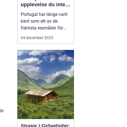
upplevelse du inte
vill missa
Portugal har länge varit
känt som ett av de
främsta resmålen för
surfentusiaster. Landets
04 december 2025
kustlinje bjuder på
perfekta vågor, solvarmt
klimat och en
avslappnad atmosfär,
vilket gör det till en
idealisk ...
ör
Stugor i Grövelsjön: