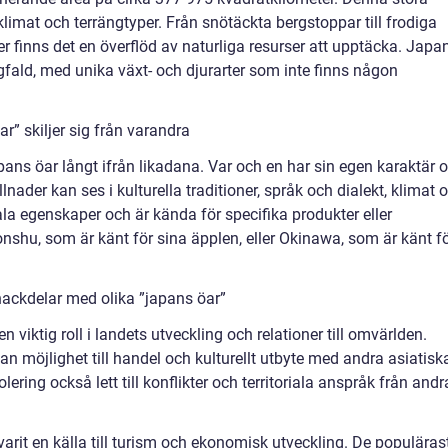
imat och terrängtyper. Från snötäckta bergstoppar till frodiga
 finns det en överflöd av naturliga resurser att upptäcka. Japa
gfald, med unika växt- och djurarter som inte finns någon
r” skiljer sig från varandra
pans öar långt ifrån likadana. Var och en har sin egen karaktär 
lnader kan ses i kulturella traditioner, språk och dialekt, klimat 
ala egenskaper och är kända för specifika produkter eller
nshu, som är känt för sina äpplen, eller Okinawa, som är känt f
nackdelar med olika ”japans öar”
n viktig roll i landets utveckling och relationer till omvärlden.
n möjlighet till handel och kulturellt utbyte med andra asiatisk
ering också lett till konflikter och territoriala anspråk från andr
arit en källa till turism och ekonomisk utveckling. De populäras