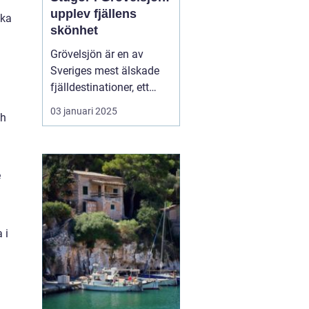
upplev fjällens
ska
skönhet
Grövelsjön är en av
Sveriges mest älskade
fjälldestinationer, ett
område som lockar
03 januari 2025
ch
besökare året runt tack
vare sin naturliga
skönhet och sitt breda
utbud av
e
friluftsaktiviteter. Med
sin rogivande och s...
 i