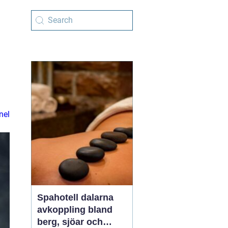
nel
Spahotell dalarna
avkoppling bland
berg, sjöar och