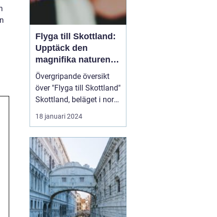
n
en
Flyga till Skottland:
Upptäck den
magnifika naturen
och rika historien
Övergripande översikt
över "Flyga till Skottland"
Skottland, beläget i norra
delen av Storbritannien,
18 januari 2024
har länge fascinerat
resenärer med sin
spektakulära natur,
historiska sevärdheter
och unika kultur. Att
flyga till Skottland är ett
populärt val fö...