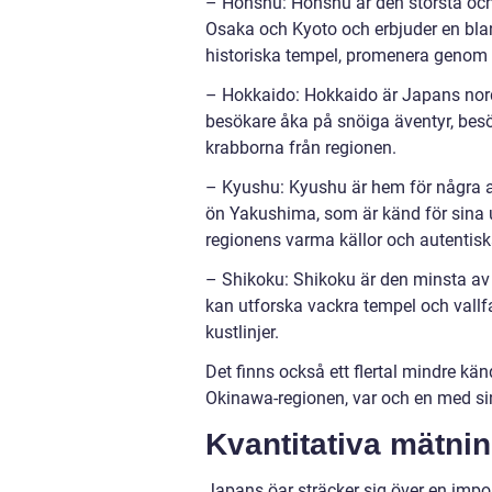
– Honshu: Honshu är den största oc
Osaka och Kyoto och erbjuder en blan
historiska tempel, promenera genom 
– Hokkaido: Hokkaido är Japans nordl
besökare åka på snöiga äventyr, be
krabborna från regionen.
– Kyushu: Kyushu är hem för några a
ön Yakushima, som är känd för sina u
regionens varma källor och autentis
– Shikoku: Shikoku är den minsta av 
kan utforska vackra tempel och vallfa
kustlinjer.
Det finns också ett flertal mindre k
Okinawa-regionen, var och en med si
Kvantitativa mätni
Japans öar sträcker sig över en imp