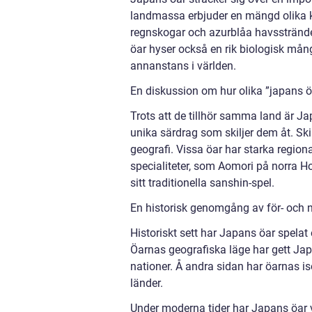
landmassa erbjuder en mängd olika kl
regnskogar och azurblåa havsstränder
öar hyser också en rik biologisk mån
annanstans i världen.
En diskussion om hur olika ”japans öa
Trots att de tillhör samma land är Ja
unika särdrag som skiljer dem åt. Skil
geografi. Vissa öar har starka region
specialiteter, som Aomori på norra Ho
sitt traditionella sanshin-spel.
En historisk genomgång av för- och 
Historiskt sett har Japans öar spelat e
Öarnas geografiska läge har gett Japa
nationer. Å andra sidan har öarnas isol
länder.
Under moderna tider har Japans öar v