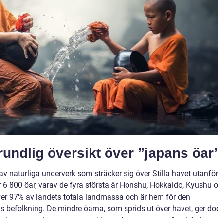
undlig översikt över ”japans öar
v naturliga underverk som sträcker sig över Stilla havet utanför
r 6 800 öar, varav de fyra största är Honshu, Hokkaido, Kyushu 
er 97% av landets totala landmassa och är hem för den
 befolkning. De mindre öarna, som sprids ut över havet, ger do