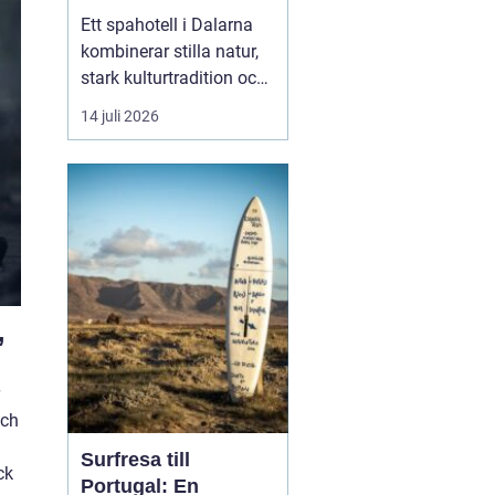
historia
Ett spahotell i Dalarna
kombinerar stilla natur,
stark kulturtradition och
omtänksam service.
14 juli 2026
Många som reser hit
söker mer än bara ett
varmt bad. De vill andas
ut, sova gott, äta
vällagad mat och
samtidigt känna en
tydlig känsla av plats
doften av ...
”
och
Surfresa till
ck
Portugal: En