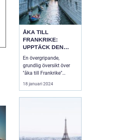
ÅKA TILL
FRANKRIKE:
UPPTÄCK DEN
MÅNGFALDIGA
En övergripande,
SKÖNHETEN
grundlig översikt över
"åka till Frankrike"
Franska republiken, känt
18 januari 2024
som Frankrike, lockar
varje år miljontals
besökare från hela
världen. Som en av de
mest populära
turistdestinationerna i
världen har Frankrike en