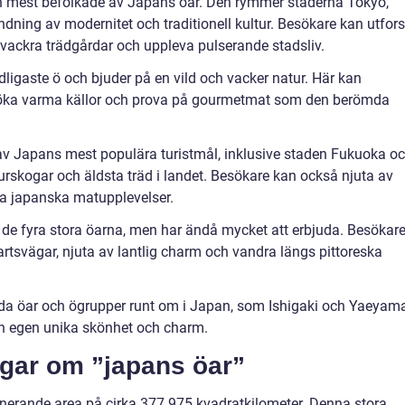
h mest befolkade av Japans öar. Den rymmer städerna Tokyo,
dning av modernitet och traditionell kultur. Besökare kan utfor
vackra trädgårdar och uppleva pulserande stadsliv.
igaste ö och bjuder på en vild och vacker natur. Här kan
söka varma källor och prova på gourmetmat som den berömda
v Japans mest populära turistmål, inklusive staden Fukuoka o
rskogar och äldsta träd i landet. Besökare kan också njuta av
ka japanska matupplevelser.
de fyra stora öarna, men har ändå mycket att erbjuda. Besökar
rtsvägar, njuta av lantlig charm och vandra längs pittoreska
ända öar och ögrupper runt om i Japan, som Ishigaki och Yaeyama
n egen unika skönhet och charm.
ngar om ”japans öar”
onerande area på cirka 377 975 kvadratkilometer. Denna stora