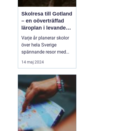
Skolresa till Gotland
– en oöverträffad
läroplan i levande
historia
Varje år planerar skolor
över hela Sverige
spännande resor med
pedagogiska inslag, där
14 maj 2024
målet är att berika
elevernas lärande
utanför klassrummets
fyra väggar. Gotland står
ut som en av de mest
attr...