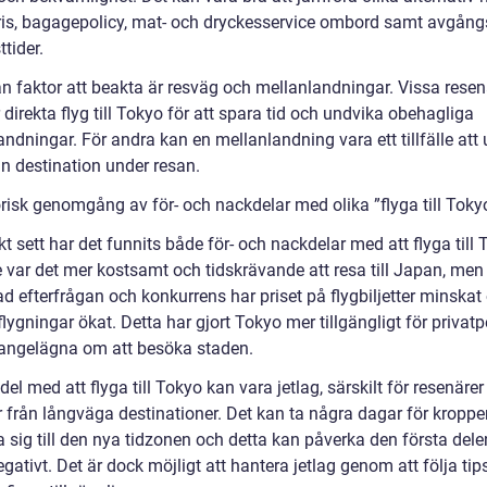
pris, bagagepolicy, mat- och dryckesservice ombord samt avgång
tider.
n faktor att beakta är resväg och mellanlandningar. Vissa resen
 direkta flyg till Tokyo för att spara tid och undvika obehagliga
ndningar. För andra kan en mellanlandning vara ett tillfälle att 
n destination under resan.
orisk genomgång av för- och nackdelar med olika ”flyga till Toky
kt sett har det funnits både för- och nackdelar med att flyga till 
e var det mer kostsamt och tidskrävande att resa till Japan, men
d efterfrågan och konkurrens har priset på flygbiljetter minskat
flygningar ökat. Detta har gjort Tokyo mer tillgängligt för privat
angelägna om att besöka staden.
el med att flyga till Tokyo kan vara jetlag, särskilt för resenäre
från långväga destinationer. Det kan ta några dagar för kroppe
 sig till den nya tidzonen och detta kan påverka den första dele
gativt. Det är dock möjligt att hantera jetlag genom att följa tip