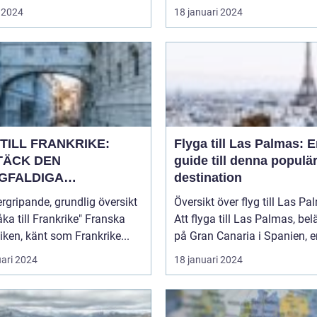
 2024
18 januari 2024
TILL FRANKRIKE:
Flyga till Las Palmas: 
TÄCK DEN
guide till denna populä
GFALDIGA
destination
NHETEN
rgripande, grundlig översikt
Översikt över flyg till Las P
a till Frankrike" Franska
Att flyga till Las Palmas, bel
iken, känt som Frankrike...
på Gran Canaria i Spanien, er
uari 2024
18 januari 2024