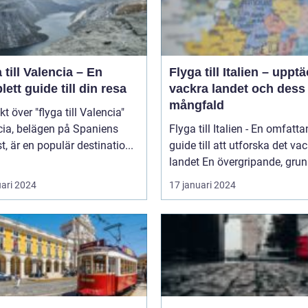
 till Valencia – En
Flyga till Italien – uppt
ett guide till din resa
vackra landet och dess
mångfald
kt över "flyga till Valencia"
cia, belägen på Spaniens
Flyga till Italien - En omfatt
t, är en populär destinatio...
guide till att utforska det va
landet En övergripande, grun
uari 2024
17 januari 2024