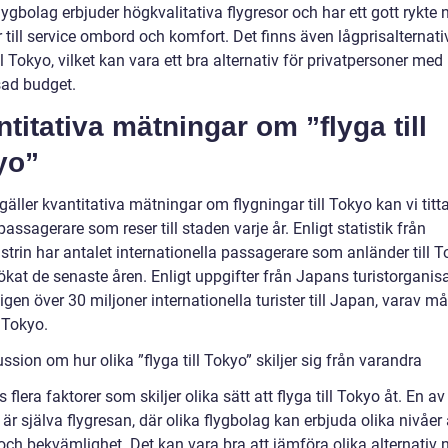
ygbolag erbjuder högkvalitativa flygresor och har ett gott rykte 
till service ombord och komfort. Det finns även lågprisalternat
ill Tokyo, vilket kan vara ett bra alternativ för privatpersoner med
ad budget.
titativa mätningar om ”flyga till
yo”
gäller kvantitativa mätningar om flygningar till Tokyo kan vi titt
passagerare som reser till staden varje år. Enligt statistik från
strin har antalet internationella passagerare som anländer till 
ökat de senaste åren. Enligt uppgifter från Japans turistorganis
ligen över 30 miljoner internationella turister till Japan, varav 
 Tokyo.
ssion om hur olika ”flyga till Tokyo” skiljer sig från varandra
s flera faktorer som skiljer olika sätt att flyga till Tokyo åt. En a
 är själva flygresan, där olika flygbolag kan erbjuda olika nivåer
och bekvämlighet. Det kan vara bra att jämföra olika alternativ 