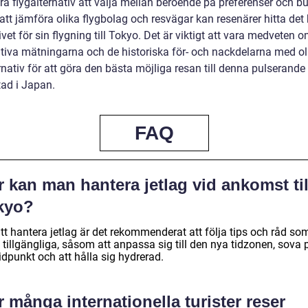
era flygalternativ att välja mellan beroende på preferenser och b
tt jämföra olika flygbolag och resvägar kan resenärer hitta det
ivet för sin flygning till Tokyo. Det är viktigt att vara medveten 
ativa mätningarna och de historiska för- och nackdelarna med ol
rnativ för att göra den bästa möjliga resan till denna pulserande
ad i Japan.
FAQ
 kan man hantera jetlag vid ankomst til
kyo?
tt hantera jetlag är det rekommenderat att följa tips och råd so
 tillgängliga, såsom att anpassa sig till den nya tidzonen, sova 
tidpunkt och att hålla sig hydrerad.
 många internationella turister reser