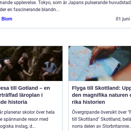
nande upplevelse. Tokyo, som är Japans pulserande huvudstad
der en fascinerande blandn...
a Blom
01 juni
esa till Gotland – en
Flyga till Skottland: Up
träffad läroplan i
den magnifika naturen 
de historia
rika historien
år planerar skolor över hela
Övergripande översikt över "
ge spännande resor med
till Skottland" Skottland, beläget i
giska inslag, d...
norra delen av Storbritannie..