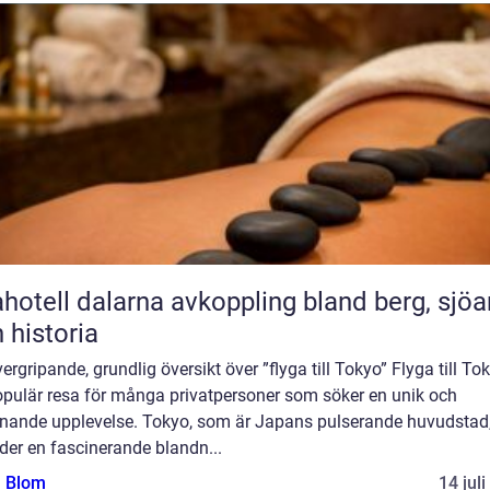
l dalarna avkoppling bland berg, sjöar
 historia
ergripande, grundlig översikt över ”flyga till Tokyo” Flyga till To
opulär resa för många privatpersoner som söker en unik och
nande upplevelse. Tokyo, som är Japans pulserande huvudstad
der en fascinerande blandn...
a Blom
14 jul