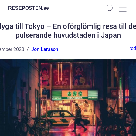
RESEPOSTEN.
se
lyga till Tokyo – En oförglömlig resa till d
pulserande huvudstaden i Japan
red
ember 2023
Jon Larsson