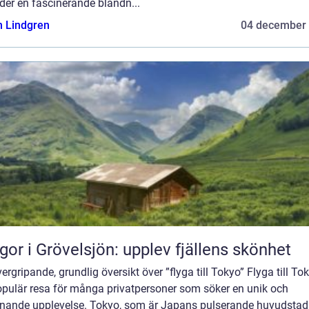
der en fascinerande blandn...
n Lindgren
04 december
gor i Grövelsjön: upplev fjällens skönhet
ergripande, grundlig översikt över ”flyga till Tokyo” Flyga till To
opulär resa för många privatpersoner som söker en unik och
nande upplevelse. Tokyo, som är Japans pulserande huvudstad