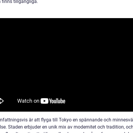
finns tillgängliga.
attningsvis är att flyga till Tokyo en spännande och minnesvä
se. Staden erbjuder en unik mix av modernitet och tradition, och