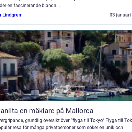
der en fascinerande blandn...
n Lindgren
03 januari
 anlita en mäklare på Mallorca
ergripande, grundlig översikt över ”flyga till Tokyo” Flyga till To
opulär resa för många privatpersoner som söker en unik och