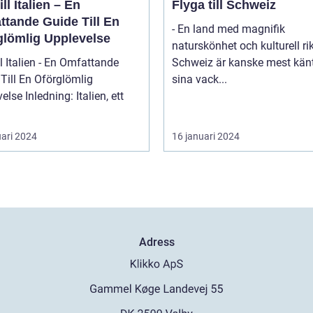
ill Italien – En
Flyga till Schweiz
ttande Guide Till En
- En land med magnifik
glömlig Upplevelse
naturskönhet och kulturell r
ll Italien - En Omfattande
Schweiz är kanske mest känt
Till En Oförglömlig
sina vack...
ng: Italien, ett
uari 2024
16 januari 2024
Adress