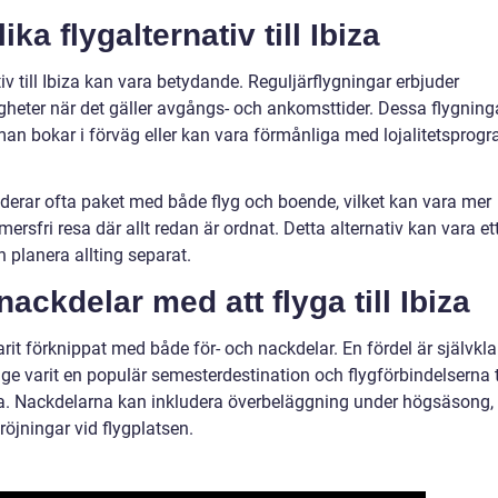
ka flygalternativ till Ibiza
iv till Ibiza kan vara betydande. Reguljärflygningar erbjuder
ligheter när det gäller avgångs- och ankomsttider. Dessa flygning
man bokar i förväg eller kan vara förmånliga med lojalitetsprog
uderar ofta paket med både flyg och boende, vilket kan vara mer
rsfri resa där allt redan är ordnat. Detta alternativ kan vara et
h planera allting separat.
nackdelar med att flyga till Ibiza
a varit förknippat med både för- och nackdelar. En fördel är självkla
nge varit en populär semesterdestination och flygförbindelserna t
a. Nackdelarna kan inkludera överbeläggning under högsäsong,
röjningar vid flygplatsen.