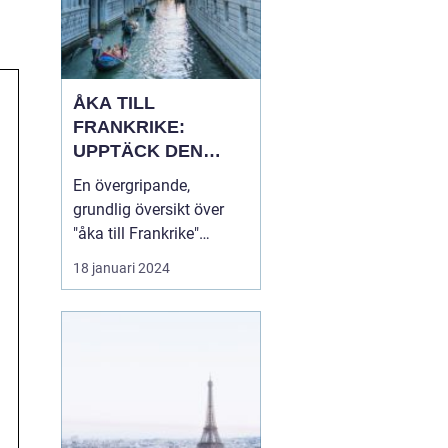
ÅKA TILL
FRANKRIKE:
UPPTÄCK DEN
MÅNGFALDIGA
En övergripande,
SKÖNHETEN
grundlig översikt över
"åka till Frankrike"
Franska republiken, känt
18 januari 2024
som Frankrike, lockar
varje år miljontals
besökare från hela
världen. Som en av de
mest populära
turistdestinationerna i
världen har Frankrike en