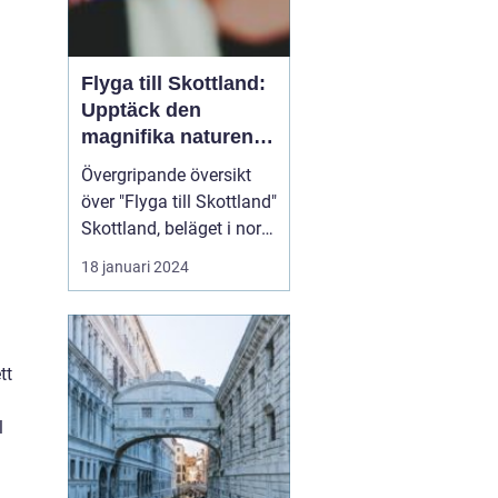
Flyga till Skottland:
Upptäck den
magnifika naturen
och rika historien
Övergripande översikt
över "Flyga till Skottland"
Skottland, beläget i norra
delen av Storbritannien,
18 januari 2024
har länge fascinerat
resenärer med sin
spektakulära natur,
historiska sevärdheter
tt
och unika kultur. Att
flyga till Skottland är ett
l
populärt val fö...