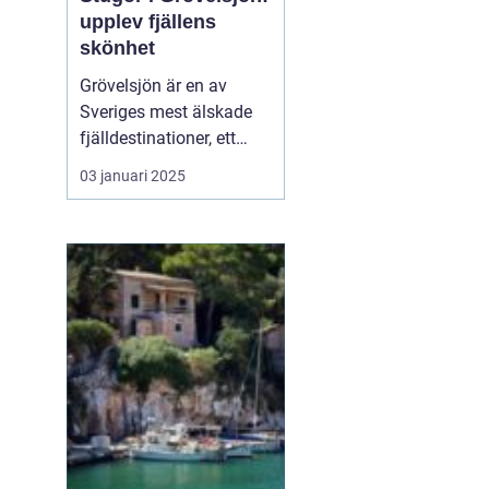
upplev fjällens
skönhet
Grövelsjön är en av
Sveriges mest älskade
fjälldestinationer, ett
område som lockar
03 januari 2025
besökare året runt tack
vare sin naturliga
skönhet och sitt breda
utbud av
friluftsaktiviteter. Med
sin rogivande och s...