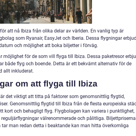
 för att nå Ibiza från olika delar av världen. En vanlig typ är
ygbolag som Ryanair, EasyJet och Iberia. Dessa flygningar erbju
esdatum och möjlighet att boka biljetter i förväg.
möjlighet för de som vill flyga till Ibiza. Dessa paketresor erbj
ar både flyg och boende. Detta är ett bekvämt alternativ för de
allt inkluderat.
ar om att flyga till Ibiza
r det viktigt att titta på faktorer som genomsnittlig flygtid,
ser. Genomsnittlig flygtid till Ibiza från de flesta europeiska stä
 ett kort och behagligt flyg. Flygbolagen kan variera i punktlighet,
 reguljärflygningar välrenommerade och pålitliga. Biljettpriserna
 tar man redan detta i beaktande kan man hitta överkomliga