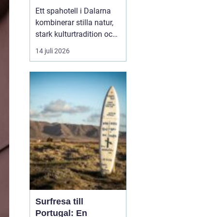
historia
Ett spahotell i Dalarna
kombinerar stilla natur,
stark kulturtradition och
omtänksam service.
14 juli 2026
Många som reser hit
söker mer än bara ett
varmt bad. De vill andas
ut, sova gott, äta
vällagad mat och
samtidigt känna en
tydlig känsla av plats
doften av ...
Surfresa till
Portugal: En