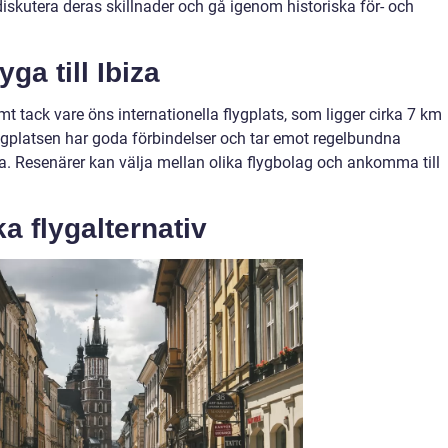
, diskutera deras skillnader och gå igenom historiska för- och
yga till Ibiza
vämt tack vare öns internationella flygplats, som ligger cirka 7 km
gplatsen har goda förbindelser och tar emot regelbundna
pa. Resenärer kan välja mellan olika flygbolag och ankomma till
a flygalternativ