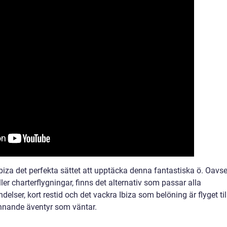
Ibiza det perfekta sättet att upptäcka denna fantastiska ö. Oavse
er charterflygningar, finns det alternativ som passar alla
elser, kort restid och det vackra Ibiza som belöning är flyget til
nnande äventyr som väntar.