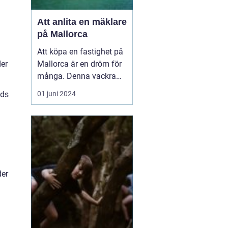
Att anlita en mäklare
på Mallorca
Att köpa en fastighet på
der
Mallorca är en dröm för
många. Denna vackra
medelhavsö erbjuder ett
uds
01 juni 2024
fantastiskt klimat,
spektakulära landskap
och en rik kultur. För att
navigera den lokala
fastighetsmarknaden p...
der