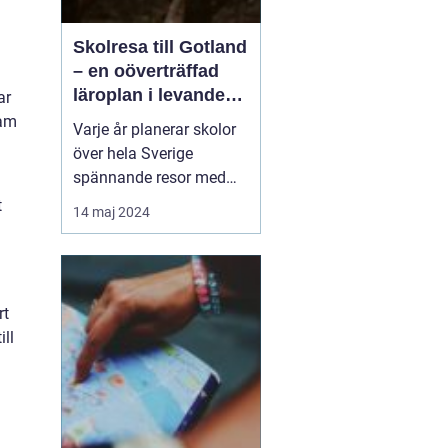
Skolresa till Gotland
– en oöverträffad
läroplan i levande
ar
historia
ram
Varje år planerar skolor
över hela Sverige
spännande resor med
pedagogiska inslag, där
t
14 maj 2024
målet är att berika
elevernas lärande
utanför klassrummets
fyra väggar. Gotland står
rt
ut som en av de mest
ill
attr...