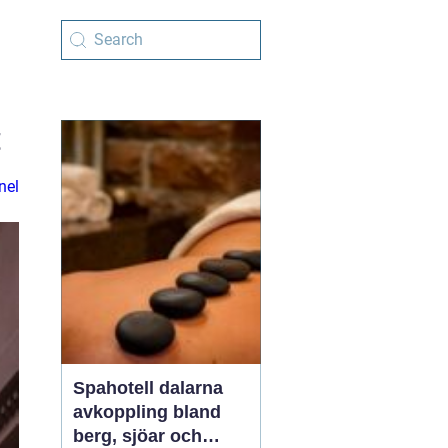
t
nel
Spahotell dalarna
avkoppling bland
berg, sjöar och