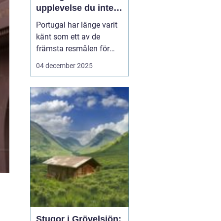
upplevelse du inte
vill missa
Portugal har länge varit
känt som ett av de
främsta resmålen för
surfentusiaster. Landets
04 december 2025
kustlinje bjuder på
perfekta vågor, solvarmt
klimat och en
avslappnad atmosfär,
vilket gör det till en
idealisk ...
Stugor i Grövelsjön: