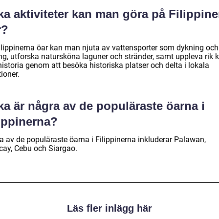
ka aktiviteter kan man göra på Filippin
r?
ilippinerna öar kan man njuta av vattensporter som dykning och
ng, utforska natursköna laguner och stränder, samt uppleva rik k
istoria genom att besöka historiska platser och delta i lokala
tioner.
ka är några av de populäraste öarna i
lippinerna?
a av de populäraste öarna i Filippinerna inkluderar Palawan,
cay, Cebu och Siargao.
Läs fler inlägg här