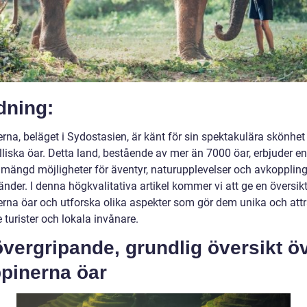
dning:
erna, beläget i Sydostasien, är känt för sin spektakulära skönhet
lliska öar. Detta land, bestående av mer än 7000 öar, erbjuder en
 mängd möjligheter för äventyr, naturupplevelser och avkoppling
nder. I denna högkvalitativa artikel kommer vi att ge en översik
nerna öar och utforska olika aspekter som gör dem unika och attr
 turister och lokala invånare.
vergripande, grundlig översikt ö
ppinerna öar