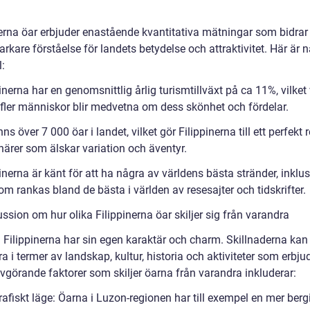
erna öar erbjuder enastående kvantitativa mätningar som bidrar ti
arkare förståelse för landets betydelse och attraktivitet. Här är 
:
inerna har en genomsnittlig årlig turismtillväxt på ca 11%, vilket 
h fler människor blir medvetna om dess skönhet och fördelar.
nns över 7 000 öar i landet, vilket gör Filippinerna till ett perfekt
närer som älskar variation och äventyr.
inerna är känt för att ha några av världens bästa stränder, inklus
m rankas bland de bästa i världen av resesajter och tidskrifter.
ssion om hur olika Filippinerna öar skiljer sig från varandra
i Filippinerna har sin egen karaktär och charm. Skillnaderna kan
 i termer av landskap, kultur, historia och aktiviteter som erbju
vgörande faktorer som skiljer öarna från varandra inkluderar:
afiskt läge: Öarna i Luzon-regionen har till exempel en mer berg