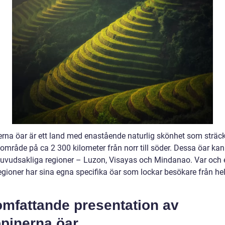
nerna öar är ett land med enastående naturlig skönhet som sträck
 område på ca 2 300 kilometer från norr till söder. Dessa öar kan
e huvudsakliga regioner – Luzon, Visayas och Mindanao. Var och 
egioner har sina egna specifika öar som lockar besökare från he
omfattande presentation av
ppinerna öar