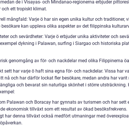
, medan de i Visayas- och Mindanao-regionerna erbjuder pittore
 och ett tropiskt klimat.
rell mångfald: Varje ö har sin egen unika kultur och traditioner, v
e besökare kan uppleva olika aspekter av det filippinska kulturarv
iteter och sevärdheter: Varje ö erbjuder unika aktiviteter och sevä
 exempel dykning i Palawan, surfing i Siargao och historiska plat
orisk genomgång av för- och nackdelar med olika Filippinerna öa
kt sett har varje ö haft sina egna för- och nackdelar. Vissa har va
att nå och har därför lockat fler besökare, medan andra har varit
gängliga och bevarat sin naturliga skönhet i större utsträckning. 
xempel:
om Palawan och Boracay har gynnats av turismen och har sett 
de ekonomisk tillväxt som ett resultat av ökad besöksfrekvens.
gt har denna tillväxt också medfört utmaningar med överexploa
jöpåverkan.