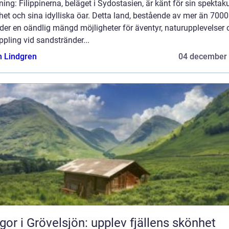
ning: Filippinerna, beläget i Sydostasien, är känt för sin spektak
et och sina idylliska öar. Detta land, bestående av mer än 7000 
der en oändlig mängd möjligheter för äventyr, naturupplevelser 
pling vid sandstränder...
n Lindgren
04 december
gor i Grövelsjön: upplev fjällens skönhet