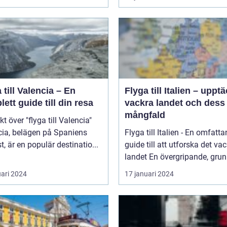
 till Valencia – En
Flyga till Italien – uppt
ett guide till din resa
vackra landet och dess
mångfald
kt över "flyga till Valencia"
cia, belägen på Spaniens
Flyga till Italien - En omfatt
t, är en populär destinatio...
guide till att utforska det va
landet En övergripande, grun
uari 2024
17 januari 2024