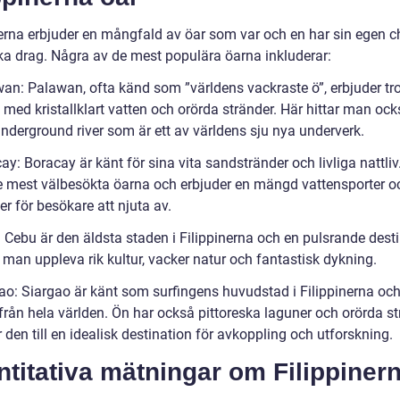
nerna erbjuder en mångfald av öar som var och en har sin egen 
ka drag. Några av de mest populära öarna inkluderar:
wan: Palawan, ofta känd som ”världens vackraste ö”, erbjuder tr
 med kristallklart vatten och orörda stränder. Här hittar man oc
nderground river som är ett av världens sju nya underverk.
ay: Boracay är känt för sina vita sandstränder och livliga nattliv
e mest välbesökta öarna och erbjuder en mängd vattensporter o
ter för besökare att njuta av.
 Cebu är den äldsta staden i Filippinerna och en pulsrande desti
 man uppleva rik kultur, vacker natur och fantastisk dykning.
gao: Siargao är känt som surfingens huvudstad i Filippinerna och
 från hela världen. Ön har också pittoreska laguner och orörda s
den till en idealisk destination för avkoppling och utforskning.
titativa mätningar om Filippiner