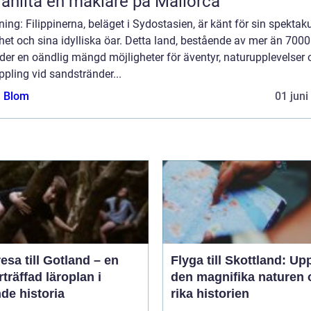
 anlita en mäklare på Mallorca
ning: Filippinerna, beläget i Sydostasien, är känt för sin spektak
et och sina idylliska öar. Detta land, bestående av mer än 7000 
der en oändlig mängd möjligheter för äventyr, naturupplevelser 
pling vid sandstränder...
a Blom
01 juni
esa till Gotland – en
Flyga till Skottland: Up
träffad läroplan i
den magnifika naturen 
de historia
rika historien