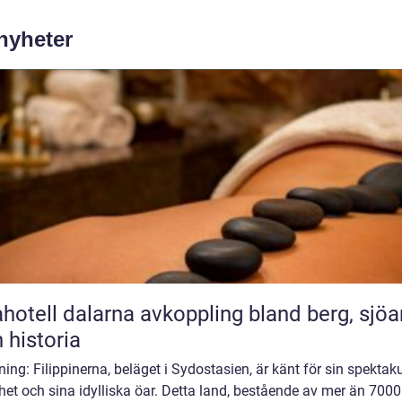
 nyheter
l dalarna avkoppling bland berg, sjöar
 historia
ning: Filippinerna, beläget i Sydostasien, är känt för sin spektak
et och sina idylliska öar. Detta land, bestående av mer än 7000 