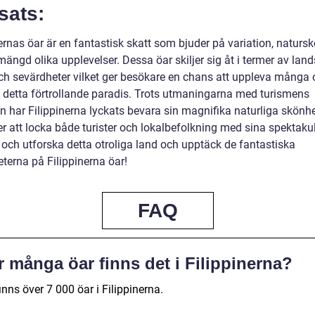
sats:
ernas öar är en fantastisk skatt som bjuder på variation, naturs
ängd olika upplevelser. Dessa öar skiljer sig åt i termer av lan
och sevärdheter vilket ger besökare en chans att uppleva många 
v detta förtrollande paradis. Trots utmaningarna med turismens
n har Filippinerna lyckats bevara sin magnifika naturliga skönh
er att locka både turister och lokalbefolkning med sina spektakul
och utforska detta otroliga land och upptäck de fantastiska
terna på Filippinerna öar!
FAQ
 många öar finns det i Filippinerna?
inns över 7 000 öar i Filippinerna.