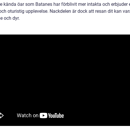
e kända öar som Batanes har förblivit mer intakta och erbjuder 
ch oturistig upplevelse. Nackdelen är dock att resan dit kan var
e och dyr.