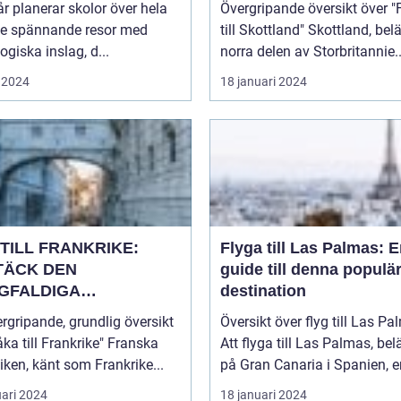
år planerar skolor över hela
Övergripande översikt över "
ge spännande resor med
till Skottland" Skottland, beläget i
giska inslag, d...
norra delen av Storbritannie..
 2024
18 januari 2024
TILL FRANKRIKE:
Flyga till Las Palmas: 
TÄCK DEN
guide till denna populä
GFALDIGA
destination
NHETEN
rgripande, grundlig översikt
Översikt över flyg till Las P
a till Frankrike" Franska
Att flyga till Las Palmas, bel
iken, känt som Frankrike...
på Gran Canaria i Spanien, er
uari 2024
18 januari 2024