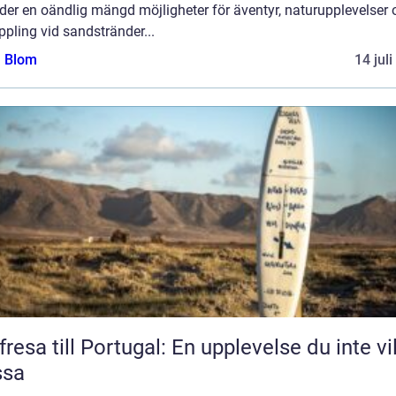
der en oändlig mängd möjligheter för äventyr, naturupplevelser 
pling vid sandstränder...
a Blom
14 jul
fresa till Portugal: En upplevelse du inte vil
ssa