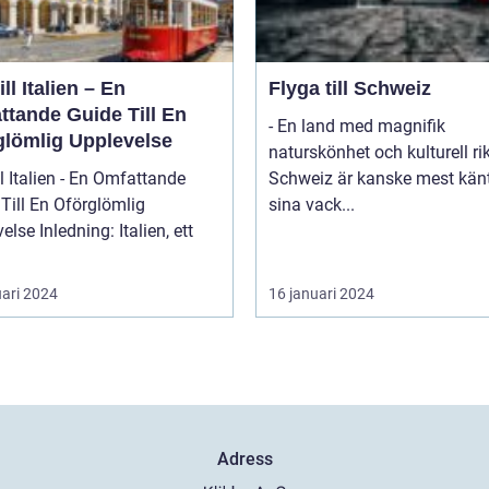
ill Italien – En
Flyga till Schweiz
ttande Guide Till En
- En land med magnifik
glömlig Upplevelse
naturskönhet och kulturell r
ll Italien - En Omfattande
Schweiz är kanske mest känt
Till En Oförglömlig
sina vack...
ng: Italien, ett
uari 2024
16 januari 2024
Adress