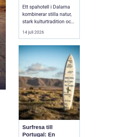
historia
Ett spahotell i Dalarna
kombinerar stilla natur,
stark kulturtradition och
omtänksam service.
14 juli 2026
Många som reser hit
söker mer än bara ett
varmt bad. De vill andas
ut, sova gott, äta
vällagad mat och
samtidigt känna en
tydlig känsla av plats
doften av ...
Surfresa till
Portugal: En