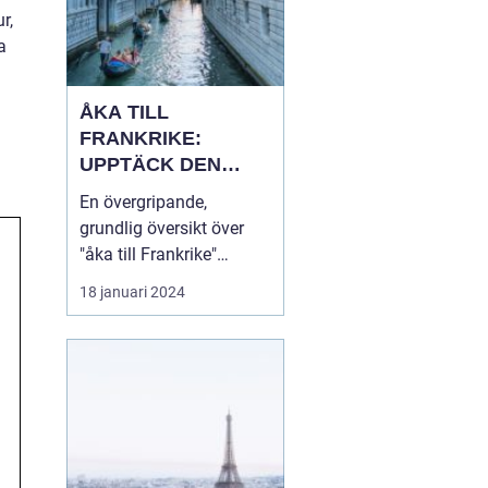
r,
a
ÅKA TILL
FRANKRIKE:
UPPTÄCK DEN
MÅNGFALDIGA
En övergripande,
SKÖNHETEN
grundlig översikt över
"åka till Frankrike"
Franska republiken, känt
18 januari 2024
som Frankrike, lockar
varje år miljontals
besökare från hela
världen. Som en av de
mest populära
turistdestinationerna i
världen har Frankrike en