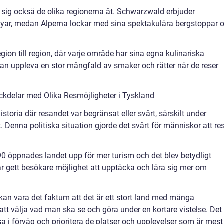
er sig också de olika regionerna åt. Schwarzwald erbjuder
yar, medan Alperna lockar med sina spektakulära bergstoppar 
gion till region, där varje område har sina egna kulinariska
r kan uppleva en stor mångfald av smaker och rätter när de reser
kdelar med Olika Resmöjligheter i Tyskland
istoria där resandet var begränsat eller svårt, särskilt under
. Denna politiska situation gjorde det svårt för människor att re
0 öppnades landet upp för mer turism och det blev betydligt
 har gett besökare möjlighet att upptäcka och lära sig mer om
 kan vara det faktum att det är ett stort land med många
 att välja vad man ska se och göra under en kortare vistelse. Det
sa i förväg och prioritera de platser och upplevelser som är mest