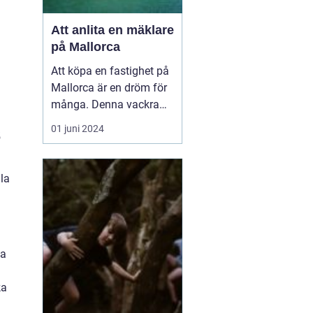
Att anlita en mäklare
på Mallorca
Att köpa en fastighet på
Mallorca är en dröm för
många. Denna vackra
medelhavsö erbjuder ett
01 juni 2024
5
fantastiskt klimat,
spektakulära landskap
och en rik kultur. För att
lla
navigera den lokala
fastighetsmarknaden p...
ka
ka