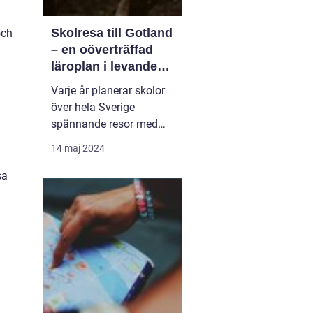
Skolresa till Gotland
och
– en oöverträffad
läroplan i levande
historia
Varje år planerar skolor
över hela Sverige
spännande resor med
pedagogiska inslag, där
14 maj 2024
målet är att berika
elevernas lärande
sa
utanför klassrummets
fyra väggar. Gotland står
ut som en av de mest
attr...