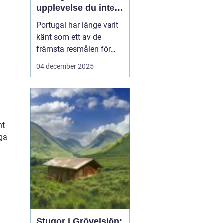
upplevelse du inte
vill missa
Portugal har länge varit
känt som ett av de
främsta resmålen för
surfentusiaster. Landets
04 december 2025
kustlinje bjuder på
perfekta vågor, solvarmt
klimat och en
avslappnad atmosfär,
vilket gör det till en
nt
idealisk ...
iga
Stugor i Grövelsjön: