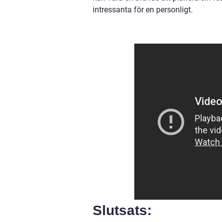
intressanta för en personligt.
Slutsats: