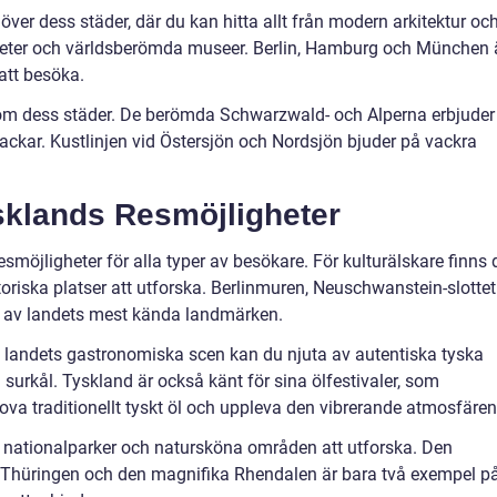
ver dess städer, där du kan hitta allt från modern arkitektur oc
ärdheter och världsberömda museer. Berlin, Hamburg och München 
att besöka.
om dess städer. De berömda Schwarzwald- och Alperna erbjuder
ackar. Kustlinjen vid Östersjön och Nordsjön bjuder på vackra
sklands Resmöjligheter
esmöjligheter för alla typer av besökare. För kulturälskare finns 
oriska platser att utforska. Berlinmuren, Neuschwanstein-slottet
a av landets mest kända landmärken.
a landets gastronomiska scen kan du njuta av autentiska tyska
 surkål. Tyskland är också känt för sina ölfestivaler, som
ova traditionellt tyskt öl och uppleva den vibrerande atmosfären
ga nationalparker och natursköna områden att utforska. Den
 Thüringen och den magnifika Rhendalen är bara två exempel p