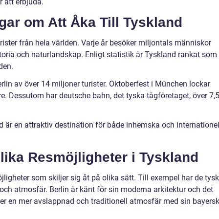
 att erbjuda.
gar om Att Åka Till Tyskland
rister från hela världen. Varje år besöker miljontals människor
storia och naturlandskap. Enligt statistik är Tyskland rankat som
den.
rlin av över 14 miljoner turister. Oktoberfest i München lockar
re. Dessutom har deutsche bahn, det tyska tågföretaget, över 7,
nd är en attraktiv destination för både inhemska och internatione
lika Resmöjligheter i Tyskland
igheter som skiljer sig åt på olika sätt. Till exempel har de tys
ch atmosfär. Berlin är känt för sin moderna arkitektur och det
der en mer avslappnad och traditionell atmosfär med sin bayers