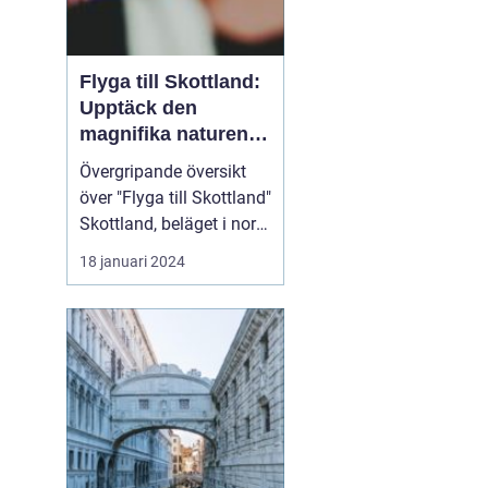
Flyga till Skottland:
Upptäck den
magnifika naturen
och rika historien
Övergripande översikt
över "Flyga till Skottland"
Skottland, beläget i norra
delen av Storbritannien,
18 januari 2024
har länge fascinerat
resenärer med sin
spektakulära natur,
historiska sevärdheter
och unika kultur. Att
flyga till Skottland är ett
populärt val fö...