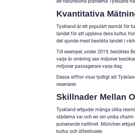
de natursköna platserna Tyskland har
Kvantitativa Mätnin
Tyskland är ett populärt resmål för tu
landet för att uppleva dess kultur, hi
det sjunde mest besökta landet i värl
Till exempel, under 2019, besöktes Be
varje år omkring sex miljoner besöka
miljoner passagerare varje dag.
Dessa siffror visar tydligt att Tyskla
resenärer.
Skillnader Mellan O
Tyskland erbjuder många olika resmöjl
städerna var och en sin unika charm o
pulserande nattlivet. München erbju
kultur och ölfestivaler.