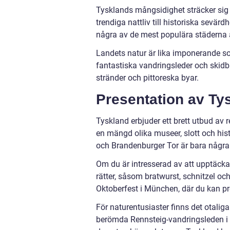
Tysklands mångsidighet sträcker sig ö
trendiga nattliv till historiska sev
några av de mest populära städerna 
Landets natur är lika imponerande s
fantastiska vandringsleder och skidb
stränder och pittoreska byar.
Presentation av Ty
Tyskland erbjuder ett brett utbud av r
en mängd olika museer, slott och hist
och Brandenburger Tor är bara någr
Om du är intresserad av att upptäck
rätter, såsom bratwurst, schnitzel och
Oktoberfest i München, där du kan pr
För naturentusiaster finns det otali
berömda Rennsteig-vandringsleden i