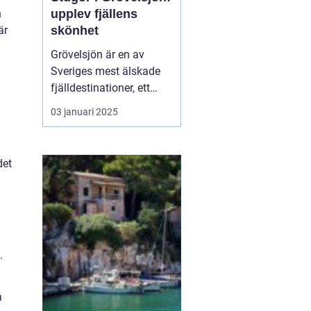
upplev fjällens
h
skönhet
är
Grövelsjön är en av
Sveriges mest älskade
fjälldestinationer, ett
område som lockar
03 januari 2025
besökare året runt tack
vare sin naturliga
skönhet och sitt breda
det
utbud av
friluftsaktiviteter. Med
sin rogivande och s...
.
å