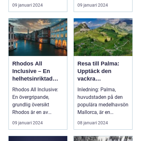
platser och ku...
09 januari 2024
09 januari 2024
Rhodos All
Resa till Palma:
Inclusive – En
Upptäck den
helhetsinriktad
vackra
upplevelse
huvudstaden på
Rhodos All Inclusive:
Inledning: Palma,
Mallorca
En övergripande,
huvudstaden på den
grundlig översikt
populära medelhavsön
Rhodos är en av
Mallorca, är en
Greklands mest
destination som har
09 januari 2024
08 januari 2024
populära de...
något ...