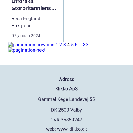
Utforska
Storbritanniens
Mångfaldiga
Resa England
Skönhet
Bakgrund: ...
07 januari 2024
1
2
3
4
5
6
…
33
Adress
web:
www.klikko.dk