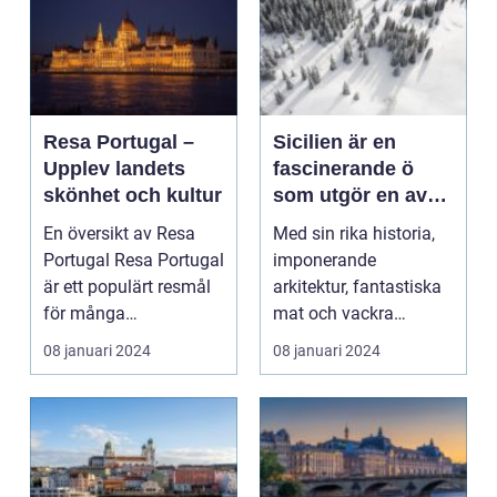
Resa Portugal –
Sicilien är en
Upplev landets
fascinerande ö
skönhet och kultur
som utgör en av
de mest populära
En översikt av Resa
Med sin rika historia,
turistdestinationer
Portugal Resa Portugal
imponerande
na i Italien
är ett populärt resmål
arkitektur, fantastiska
för många
mat och vackra
privatpersoner som
landskap lockar
08 januari 2024
08 januari 2024
vill...
Sicilien r...