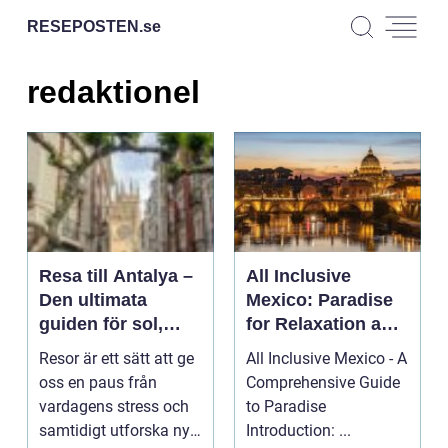
RESEPOSTEN.
se
redaktionel
Resa till Antalya –
All Inclusive
Den ultimata
Mexico: Paradise
guiden för sol,
for Relaxation and
sand och historia
Adventure
Resor är ett sätt att ge
All Inclusive Mexico - A
oss en paus från
Comprehensive Guide
vardagens stress och
to Paradise
samtidigt utforska nya
Introduction: ...