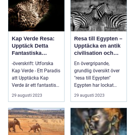
Kap Verde Resa:
Resa till Egypten –
Upptäck Detta
Upptäcka en antik
Fantastiska
civilisation och
Paradis
moderna äventyr
-överskrift: Utforska
En övergripande,
Kap Verde - Ett Paradis
grundlig översikt över
att Upptäcka Kap
"resa till Egypten"
Verde är ett fantastiskt
Egypten har lockat
resmål som ...
resenärer i århundra...
29 augusti 2023
29 augusti 2023