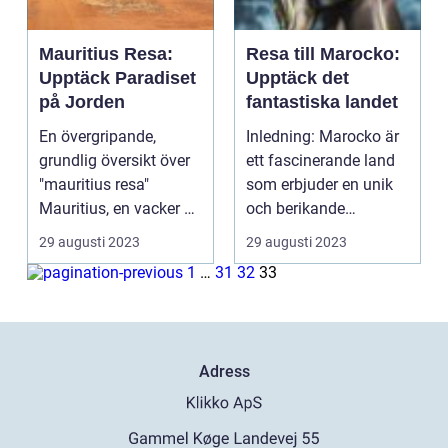
Mauritius Resa:
Resa till Marocko:
Upptäck Paradiset
Upptäck det
på Jorden
fantastiska landet
En övergripande,
Inledning: Marocko är
grundlig översikt över
ett fascinerande land
"mauritius resa"
som erbjuder en unik
Mauritius, en vacker ö i
och berikande
Indiska oceanen, ...
upplevelse för alla r...
29 augusti 2023
29 augusti 2023
1
…
31
32
33
Adress