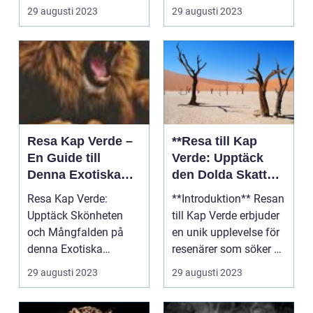
spektakulära
29 augusti 2023
29 augusti 2023
turistmål...
Resa Kap Verde –
**Resa till Kap
En Guide till
Verde: Upptäck
Denna Exotiska
den Dolda Skatten
Ögrupp
i Atlanten**
Resa Kap Verde:
**Introduktion** Resan
Upptäck Skönheten
till Kap Verde erbjuder
och Mångfalden på
en unik upplevelse för
denna Exotiska
resenärer som söker en
Ögrupp Introduktion
kombina...
29 augusti 2023
29 augusti 2023
Kap Verde, ...