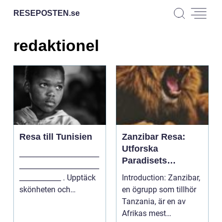
RESEPOSTEN.
se
redaktionel
Resa till Tunisien
Zanzibar Resa:
Utforska
_______________________
Paradisets
_______________________
Skönhet
____________ . Upptäck
Introduction: Zanzibar,
skönheten och
en ögrupp som tillhör
rikedomen i Tuni...
Tanzania, är en av
Afrikas mest