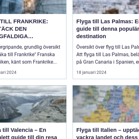
TILL FRANKRIKE:
Flyga till Las Palmas: 
TÄCK DEN
guide till denna populä
GFALDIGA
destination
NHETEN
rgripande, grundlig översikt
Översikt över flyg till Las P
a till Frankrike" Franska
Att flyga till Las Palmas, bel
iken, känt som Frankrike...
på Gran Canaria i Spanien, er
uari 2024
18 januari 2024
 till Valencia – En
Flyga till Italien – uppt
ett guide till din resa
vackra landet och dess