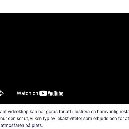
vant videoklipp kan här göras för att illustrera en barnvänlig rest
ur den ser ut, vilken typ av lekaktiviteter som erbjuds och för at
i atmosfären på plats.