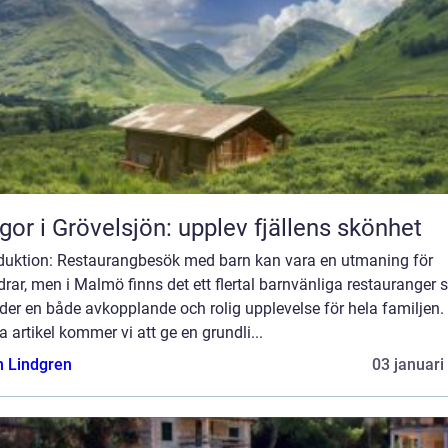
gor i Grövelsjön: upplev fjällens skönhet
oduktion: Restaurangbesök med barn kan vara en utmaning för
drar, men i Malmö finns det ett flertal barnvänliga restauranger
der en både avkopplande och rolig upplevelse för hela familjen. 
 artikel kommer vi att ge en grundli...
n Lindgren
03 januari