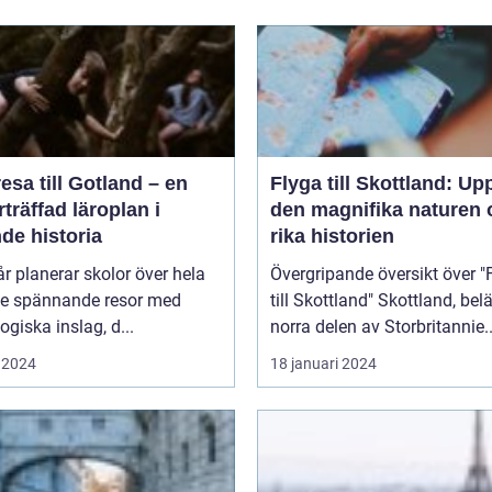
esa till Gotland – en
Flyga till Skottland: Up
träffad läroplan i
den magnifika naturen 
de historia
rika historien
år planerar skolor över hela
Övergripande översikt över "
ge spännande resor med
till Skottland" Skottland, beläget i
giska inslag, d...
norra delen av Storbritannie..
 2024
18 januari 2024