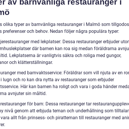
r av barnvänliga restauranger i
mö
ns olika typer av barnvänliga restauranger i Malmö som tillgodos
rs preferenser och behov. Nedan följer några populära typer:
ljerestauranger med lekplatser: Dessa restauranger erbjuder ut
nomhuslekplatser där barnen kan roa sig medan föräldrarna avnju
ltid. Lekplatserna är vanligtvis säkra och roliga med gungor,
nor och klätterställningar.
auranger med barnvaktsservice: Föräldrar som vill njuta av en r
i lugn och ro kan dra nytta av restauranger som erbjuder
tsservice. Här kan barnen ha roligt och vara i goda händer med
rna avnjuter sin måltid.
restauranger för barn: Dessa restauranger tar restaurangupplevel
 ny nivå genom att erbjuda teman och underhållning som tilltalar
 vara allt från prinsess- och piratteman till restauranger med a
er.