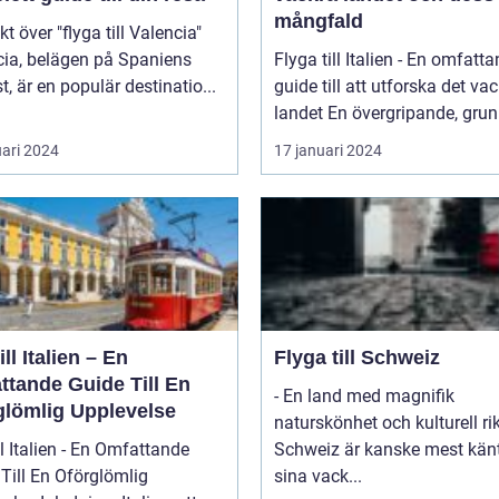
mångfald
kt över "flyga till Valencia"
cia, belägen på Spaniens
Flyga till Italien - En omfatt
t, är en populär destinatio...
guide till att utforska det va
landet En övergripande, grun
uari 2024
17 januari 2024
ill Italien – En
Flyga till Schweiz
ttande Guide Till En
- En land med magnifik
glömlig Upplevelse
naturskönhet och kulturell r
ll Italien - En Omfattande
Schweiz är kanske mest känt
Till En Oförglömlig
sina vack...