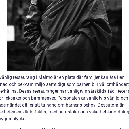
änlig restaurang i Malmö är en plats där familjer kan äta i en
nad och bekväm miljö samtidigt som barnen blir väl omhänder
rhållna. Dessa restauranger har vanligtvis särskilda faciliteter
or, leksaker och barnmenyer. Personalen är vanligtvis vänlig och
nde när det gäller att ta hand om barnens behov. Dessutom är
erheten en viktig faktor, med barnstolar och säkerhetsanordning
bygga olyckor.