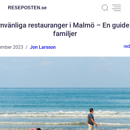
RESEPOSTEN.
se
nvänliga restauranger i Malmö – En guide
familjer
red
ember 2023
Jon Larsson