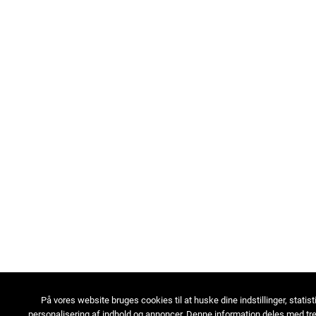
På vores website bruges cookies til at huske dine indstillinger, statist
personalisering af indhold og annoncer. Denne information deles med tre