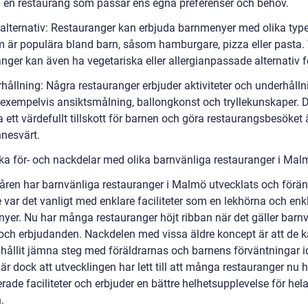
ja en restaurang som passar ens egna preferenser och behov.
alternativ: Restauranger kan erbjuda barnmenyer med olika type
 är populära bland barn, såsom hamburgare, pizza eller pasta.
nger kan även ha vegetariska eller allergianpassade alternativ f
hållning: Några restauranger erbjuder aktiviteter och underhålln
 exempelvis ansiktsmålning, ballongkonst och tryllekunskaper. 
 ett värdefullt tillskott för barnen och göra restaurangsbesöket
nesvärt.
ska för- och nackdelar med olika barnvänliga restauranger i Mal
ren har barnvänliga restauranger i Malmö utvecklats och förän
 var det vanligt med enklare faciliteter som en lekhörna och enk
yer. Nu har många restauranger höjt ribban när det gäller barnv
 och erbjudanden. Nackdelen med vissa äldre koncept är att de 
r hållit jämna steg med föräldrarnas och barnens förväntningar i
 är dock att utvecklingen har lett till att många restauranger nu 
erade faciliteter och erbjuder en bättre helhetsupplevelse för hel
.