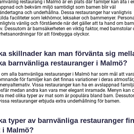
rnvänlig restaurang i Malmö är en plats där familjer kan äta i e
appnad och bekväm miljö samtidigt som barnen blir väl
ndertagna och underhållna. Dessa restauranger har vanligtvis
kilda faciliteter som lekhörnor, leksaker och barnmenyer. Person
nligtvis vänlig och förstående när det gäller att ta hand om bar
v. Dessutom är barnsäkerheten en viktig faktor, med barnstolar
rhetsanordningar för att förebygga olyckor.
ka skillnader kan man förvänta sig mell
ika barnvänliga restauranger i Malmö?
 om alla barnvänliga restauranger i Malmö har som mål att var
mnande för familjer kan det finnas variationer i deras atmosfär, 
menyalternativ. Vissa restauranger kan ha en avslappnad familj
sfär medan andra kan vara mer elegant inramade. Menyn kan 
era med olika typer av mat som är populära bland barn. Dessut
vissa restauranger erbjuda extra underhållning för barnen.
ka typer av barnvänliga restauranger fi
t i Malmö?