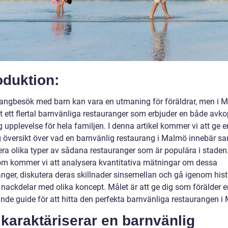
oduktion:
angbesök med barn kan vara en utmaning för föräldrar, men i 
et ett flertal barnvänliga restauranger som erbjuder en både avk
g upplevelse för hela familjen. I denna artikel kommer vi att ge e
g översikt över vad en barnvänlig restaurang i Malmö innebär s
era olika typer av sådana restauranger som är populära i staden
m kommer vi att analysera kvantitativa mätningar om dessa
anger, diskutera deras skillnader sinsemellan och gå igenom hist
 nackdelar med olika koncept. Målet är att ge dig som förälder e
nde guide för att hitta den perfekta barnvänliga restaurangen i
karaktäriserar en barnvänlig