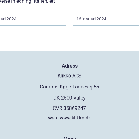
ng: Italien, ett
uari 2024
16 januari 2024
Adress
web:
www.klikko.dk