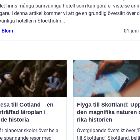
det finns många barnvänliga hotell som kan göra er vistelse änn
igare. I denna artikel kommer vi att ge en grundlig översikt över 
änliga hotellen i Stockholm...
a Blom
01 juni
esa till Gotland – en
Flyga till Skottland: Up
träffad läroplan i
den magnifika naturen 
de historia
rika historien
år planerar skolor över hela
Övergripande översikt över "
ge spännande resor med
till Skottland" Skottland, beläget i