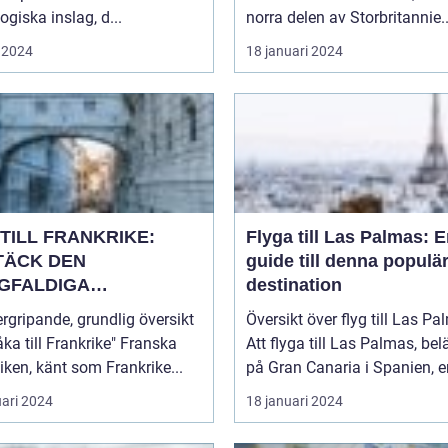
giska inslag, d...
norra delen av Storbritannie..
 2024
18 januari 2024
TILL FRANKRIKE:
Flyga till Las Palmas: 
TÄCK DEN
guide till denna populä
GFALDIGA
destination
NHETEN
rgripande, grundlig översikt
Översikt över flyg till Las P
a till Frankrike" Franska
Att flyga till Las Palmas, bel
iken, känt som Frankrike...
på Gran Canaria i Spanien, er
uari 2024
18 januari 2024