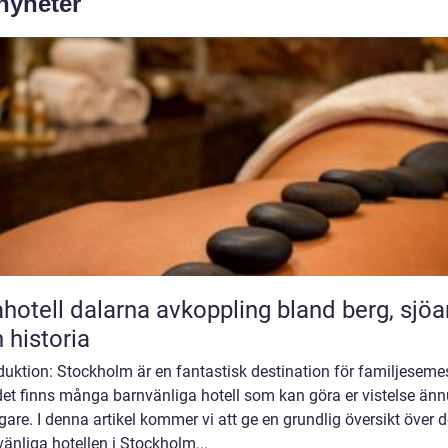
 nyheter
l dalarna avkoppling bland berg, sjöar
 historia
duktion: Stockholm är en fantastisk destination för familjesemes
det finns många barnvänliga hotell som kan göra er vistelse änn
igare. I denna artikel kommer vi att ge en grundlig översikt över 
änliga hotellen i Stockholm...