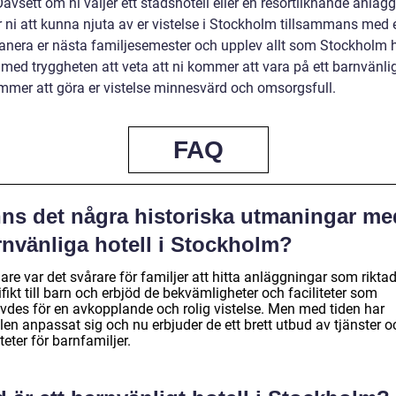
Oavsett om ni väljer ett stadshotell eller en resortliknande anläg
ni att kunna njuta av er vistelse i Stockholm tillsammans med 
lanera er nästa familjesemester och upplev allt som Stockholm h
med tryggheten att veta att ni kommer att vara på ett barnvänlig
mer att göra er vistelse minnesvärd och omsorgsfull.
FAQ
nns det några historiska utmaningar me
rnvänliga hotell i Stockholm?
are var det svårare för familjer att hitta anläggningar som riktad
fikt till barn och erbjöd de bekvämligheter och faciliteter som
vdes för en avkopplande och rolig vistelse. Men med tiden har
len anpassat sig och nu erbjuder de ett brett utbud av tjänster o
iteter för barnfamiljer.