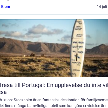
a Blom
14 jul
fresa till Portugal: En upplevelse du inte vil
ssa
duktion: Stockholm är en fantastisk destination för familjesemes
det finns många barnvänliga hotell som kan göra er vistelse änn