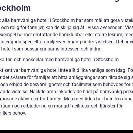
tockholm
t alla barnvänliga hotell i Stockholm har som mål att göra viste
ch rolig för familjer, kan de skilja sig åt i vissa avseenden. Vis
l exempel ha mer omfattande barnklubbar eller större lekrum, me
n erbjuda speciella familjeevenemang under vistelsen. Det är vik
t hotell som passar era barns intressen och åldrar.
ska för- och nackdelar med barnvänliga hotell i Stockholm
kt sett var barnvänliga hotell inte alltid lika vanliga som idag. För
r det svårare för familjer att hitta anläggningar som riktade sig s
n och erbjöd de bekvämligheter och faciliteter som behövdes för 
ande vistelse. Nackdelarna inkluderade brist på barnvänlig pers
ränsade aktiviteter för barnen. Men med tiden har hotellen anpa
erfrågan och erbjuder nu en mängd faciliteter och tjänster för
iljers behov.