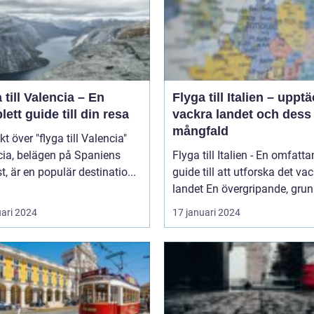
 till Valencia – En
Flyga till Italien – uppt
ett guide till din resa
vackra landet och dess
mångfald
kt över "flyga till Valencia"
cia, belägen på Spaniens
Flyga till Italien - En omfatt
t, är en populär destinatio...
guide till att utforska det va
landet En övergripande, grun
uari 2024
17 januari 2024