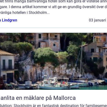
det finns många barnvänliga hotell som kan göra er vistelse änn
igare. I denna artikel kommer vi att ge en grundlig översikt över 
änliga hotellen i Stockholm...
n Lindgren
03 januari
 anlita en mäklare på Mallorca
duktion: Stockholm är en fantastisk destination för familjesemes