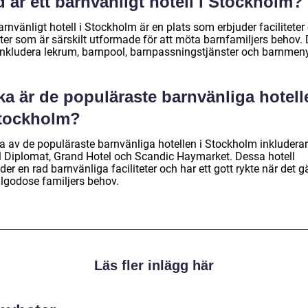
 är ett barnvänligt hotell i Stockholm?
arnvänligt hotell i Stockholm är en plats som erbjuder faciliteter
ter som är särskilt utformade för att möta barnfamiljers behov. 
inkludera lekrum, barnpool, barnpassningstjänster och barnmeny
ka är de populäraste barnvänliga hotell
Stockholm?
a av de populäraste barnvänliga hotellen i Stockholm inkluderar
l Diplomat, Grand Hotel och Scandic Haymarket. Dessa hotell
der en rad barnvänliga faciliteter och har ett gott rykte när det gä
illgodose familjers behov.
Läs fler inlägg här