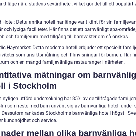
rkt läge nära stadens sevärdheter, vilket gör det till ett populärt 
.
 Hotel: Detta anrika hotell har länge varit känt för sin familjevä
 och lyxiga faciliteter. Här finns det ett barnvänligt spa-område
bb och familjerum med tillgång till barnvakter om så önskas.
dic Haymarket: Detta moderna hotell erbjuder ett speciellt famil
iviteter som ansiktsmålning och filmvisningar för barnen. Här f
krum och en mängd familjevänliga restauranger i närheten.
ntitativa mätningar om barnvänli
ll i Stockholm
n nyligen utförd undersökning har 85% av de tillfrågade familjer
lm som reste med barn använt sig av barnvänliga hotell under 
e. Dessutom rankades Stockholms barnvänliga hotell högst i Sve
er kundnöjdhet och service.
lnader mellan olika barnvänliga ho