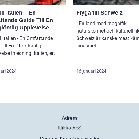
ill Italien – En
Flyga till Schweiz
ttande Guide Till En
- En land med magnifik
glömlig Upplevelse
naturskönhet och kulturell r
ll Italien - En Omfattande
Schweiz är kanske mest känt
Till En Oförglömlig
sina vack...
ng: Italien, ett
uari 2024
16 januari 2024
Adress