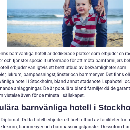
lms barnvänliga hotell är dedikerade platser som erbjuder en ra
ter och tjänster speciellt utformade för att möta barnfamiljers be
otell erbjuder vanligtvis ett brett utbud av bekvämligheter som
ler, lekrum, barnpassningstjänster och barnmenyer. Det finns oli
vänliga hotell i Stockholm, bland annat stadshotell, spahotell o
iknande anläggningar. De är populära bland familjer då de garant
 vistelse även för de minsta i sällskapet.
lära barnvänliga hotell i Stockh
 Diplomat: Detta hotell erbjuder ett brett utbud av faciliteter för b
ve lekrum, barnmenyer och barnpassningstjänster. Dessutom har 