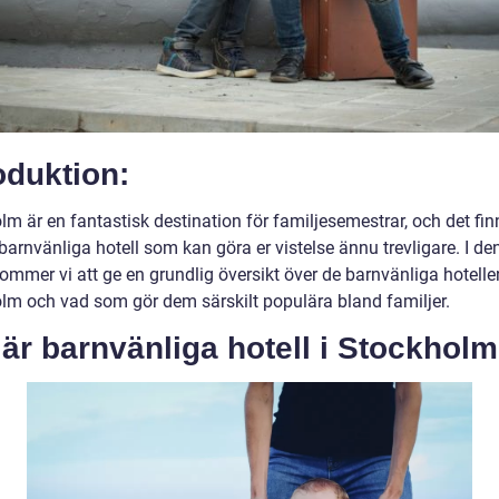
oduktion:
m är en fantastisk destination för familjesemestrar, och det fin
arnvänliga hotell som kan göra er vistelse ännu trevligare. I de
kommer vi att ge en grundlig översikt över de barnvänliga hotelle
lm och vad som gör dem särskilt populära bland familjer.
är barnvänliga hotell i Stockhol