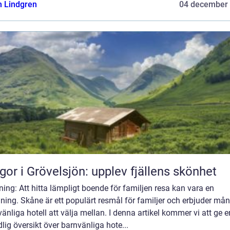
n Lindgren
04 december
gor i Grövelsjön: upplev fjällens skönhet
ning: Att hitta lämpligt boende för familjen resa kan vara en
ing. Skåne är ett populärt resmål för familjer och erbjuder må
änliga hotell att välja mellan. I denna artikel kommer vi att ge e
lig översikt över barnvänliga hote...