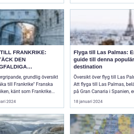
TILL FRANKRIKE:
Flyga till Las Palmas: 
TÄCK DEN
guide till denna populä
GFALDIGA
destination
NHETEN
rgripande, grundlig översikt
Översikt över flyg till Las P
a till Frankrike" Franska
Att flyga till Las Palmas, bel
iken, känt som Frankrike...
på Gran Canaria i Spanien, er
uari 2024
18 januari 2024