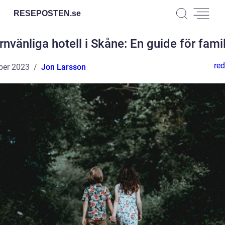
RESEPOSTEN.
se
rnvänliga hotell i Skåne: En guide för famil
red
ber 2023
Jon Larsson