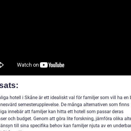
sats:
iga hotell i Skåne är ett idealiskt val för familjer som vill ha e
nesvärd semesterupplevelse. De många alternativen som finns
liga innebär att familjer kan hitta ett hotell som passar deras
ser och budget. Genom att göra lite forskning, jämföra olika alt
änsyn till sina specifika behov kan familjer njuta av en underba