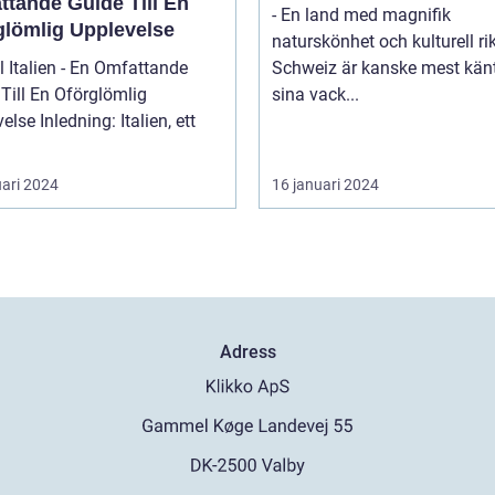
ttande Guide Till En
- En land med magnifik
glömlig Upplevelse
naturskönhet och kulturell r
ll Italien - En Omfattande
Schweiz är kanske mest känt
Till En Oförglömlig
sina vack...
ng: Italien, ett
uari 2024
16 januari 2024
Adress