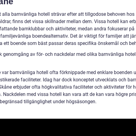
kåne
t alla barnvänliga hotell strävar efter att tillgodose behoven hos
ldrar, finns det vissa skillnader mellan dem. Vissa hotell kan er
attande barnklubbar och aktiviteter, medan andra fokuserar på 
familjevänliga boendealternativ. Det är viktigt för familjer att j
ja ett boende som bäst passar deras specifika önskemål och be
sk genomgång av för- och nackdelar med olika barnvänliga hotell
e var barnvänliga hotell ofta förknippade med enklare boenden u
stikerade faciliteter. Idag har dock konceptet utvecklats och ba
 Skåne erbjuder ofta högkvalitativa faciliteter och aktiviteter för 
n. Nackdelen med vissa hotell kan vara att de kan vara högre pri
a begränsad tillgänglighet under högsäsongen.