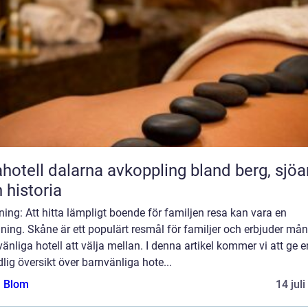
l dalarna avkoppling bland berg, sjöar
 historia
ning: Att hitta lämpligt boende för familjen resa kan vara en
ing. Skåne är ett populärt resmål för familjer och erbjuder må
änliga hotell att välja mellan. I denna artikel kommer vi att ge e
lig översikt över barnvänliga hote...
a Blom
14 jul