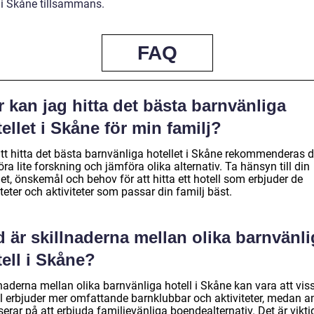
e i Skåne tillsammans.
FAQ
 kan jag hitta det bästa barnvänliga
ellet i Skåne för min familj?
att hitta det bästa barnvänliga hotellet i Skåne rekommenderas d
öra lite forskning och jämföra olika alternativ. Ta hänsyn till din
t, önskemål och behov för att hitta ett hotell som erbjuder de
iteter och aktiviteter som passar din familj bäst.
 är skillnaderna mellan olika barnvänli
ell i Skåne?
naderna mellan olika barnvänliga hotell i Skåne kan vara att vis
ll erbjuder mer omfattande barnklubbar och aktiviteter, medan a
erar på att erbjuda familjevänliga boendealternativ. Det är viktig