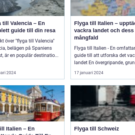
 till Valencia – En
Flyga till Italien – uppt
ett guide till din resa
vackra landet och dess
mångfald
kt över "flyga till Valencia"
cia, belägen på Spaniens
Flyga till Italien - En omfatt
t, är en populär destinatio...
guide till att utforska det va
landet En övergripande, grun
uari 2024
17 januari 2024
ill Italien – En
Flyga till Schweiz