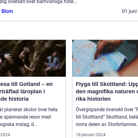
lig översikt över barnvänliga hote...
a Blom
01 juni
esa till Gotland – en
Flyga till Skottland: Up
träffad läroplan i
den magnifika naturen 
de historia
rika historien
år planerar skolor över hela
Övergripande översikt över "
ge spännande resor med
till Skottland" Skottland, beläget i
giska inslag, d...
norra delen av Storbritannie..
 2024
18 januari 2024