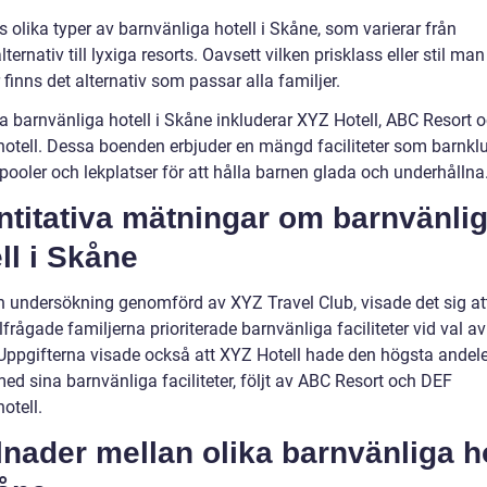
s olika typer av barnvänliga hotell i Skåne, som varierar från
ternativ till lyxiga resorts. Oavsett vilken prisklass eller stil man
 finns det alternativ som passar alla familjer.
a barnvänliga hotell i Skåne inkluderar XYZ Hotell, ABC Resort 
hotell. Dessa boenden erbjuder en mängd faciliteter som barnklu
pooler och lekplatser för att hålla barnen glada och underhållna
ntitativa mätningar om barnvänli
ll i Skåne
en undersökning genomförd av XYZ Travel Club, visade det sig a
llfrågade familjerna prioriterade barnvänliga faciliteter vid val av 
Uppgifterna visade också att XYZ Hotell hade den högsta andel
ed sina barnvänliga faciliteter, följt av ABC Resort och DEF
otell.
lnader mellan olika barnvänliga ho