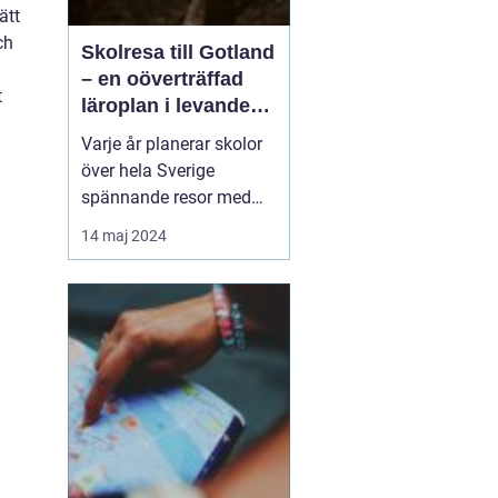
ätt
ch
Skolresa till Gotland
– en oöverträffad
t
läroplan i levande
historia
Varje år planerar skolor
över hela Sverige
spännande resor med
pedagogiska inslag, där
14 maj 2024
målet är att berika
elevernas lärande
utanför klassrummets
fyra väggar. Gotland står
ut som en av de mest
attr...