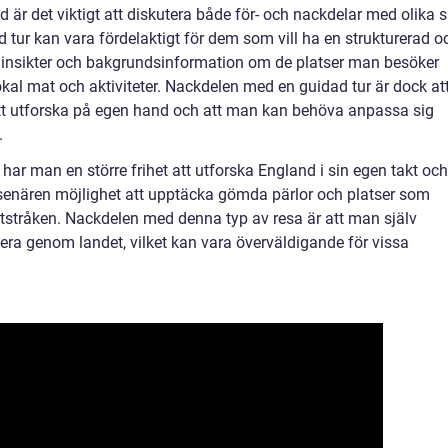
 är det viktigt att diskutera både för- och nackdelar med olika s
ad tur kan vara fördelaktigt för dem som vill ha en strukturerad o
e insikter och bakgrundsinformation om de platser man besöker
al mat och aktiviteter. Nackdelen med en guidad tur är dock at
 att utforska på egen hand och att man kan behöva anpassa sig
.
ar man en större frihet att utforska England i sin egen takt och
esenären möjlighet att upptäcka gömda pärlor och platser som
iststråken. Nackdelen med denna typ av resa är att man själv
era genom landet, vilket kan vara överväldigande för vissa