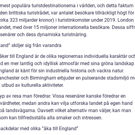
 mest populära turistdestinationerna i världen, och detta faktum
 den brittiska turistrådet, var antalet besökare tillräckligt högt för
cirka 323 miljarder kronor) i turistinkomster under 2019. London
andet, med över 15 miljoner internationella besökare. Dessa siff
esenärer och dess dynamiska turistnäring.
and” skiljer sig från varandra
ker till England är de olika regionernas individuella karaktär oc
d en mer lantlig och idyllisk atmosfär med sina gröna landskap
gland är känt för sin industriella historia och vackra natur.
nchester och Birmingham erbjuder en pulserande stadsmiljö m
 utbud av kulturella aktiviteter.
typ av resa man föredrar. Vissa resenärer kanske föredrar en
sevärdheter, medan andra kan vilja utforska landet på egen hand
 på landsvägarna. Oavsett vilket alternativ man väljer, kan man
om kan tillfredsställa alla smaker och intressen.
ackdelar med olika ”åka till England”