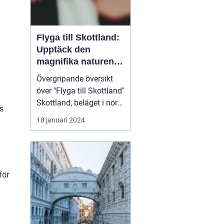
Flyga till Skottland:
Upptäck den
magnifika naturen
och rika historien
Övergripande översikt
över "Flyga till Skottland"
Skottland, beläget i norra
s
delen av Storbritannien,
18 januari 2024
har länge fascinerat
resenärer med sin
spektakulära natur,
historiska sevärdheter
och unika kultur. Att
för
flyga till Skottland är ett
populärt val fö...