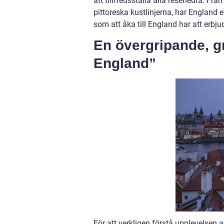
att tillfredsställa alla resenedra. Fr
pittoreska kustlinjerna, har England 
som att åka till England har att erbju
En övergripande, gr
England”
För att verkligen förstå upplevelsen