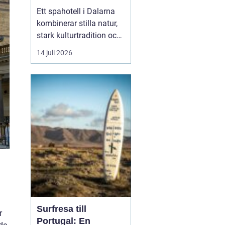
historia
Ett spahotell i Dalarna
kombinerar stilla natur,
stark kulturtradition och
omtänksam service.
14 juli 2026
Många som reser hit
söker mer än bara ett
varmt bad. De vill andas
ut, sova gott, äta
vällagad mat och
samtidigt känna en
tydlig känsla av plats
doften av ...
Surfresa till
r
Portugal: En