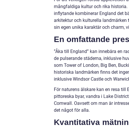
mångfaldiga kultur och rika historia.
inflytande kombinerar England det bäs
arkitektur och kulturella landmärken 
sin egen unika karaktär och charm, vi
En omfattande prese
”Åka till England” kan innebära en ra
de pulserande städerna, inklusive h
som Tower of London, Big Ben, Buck
historiska landmärken finns det ingen 
inklusive Windsor Castle och Warwick
För naturens älskare kan en resa til
pittoreska byar, vandra i Lake Distri
Cornwall. Oavsett om man är intresser
det något för alla.
Kvantitativa mätnin