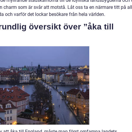
ån de myllrande stadskärnorna till de idylliska landsbygderna och
en charm som är svår att motstå. Låt oss ta en närmare titt på all
da och varför det lockar besökare från hela världen.
undlig översikt över ”åka till
 av att åka till England, måste man först omfamna landets