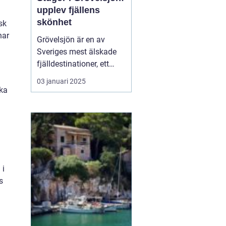
upplev fjällens
skönhet
sk
har
Grövelsjön är en av
Sveriges mest älskade
fjälldestinationer, ett
område som lockar
03 januari 2025
besökare året runt tack
öka
vare sin naturliga
skönhet och sitt breda
utbud av
friluftsaktiviteter. Med
sin rogivande och s...
 i
s