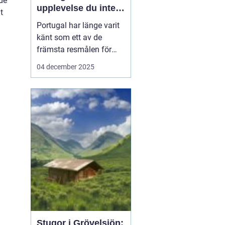
 de
upplevelse du inte
t
vill missa
Portugal har länge varit
känt som ett av de
främsta resmålen för
surfentusiaster. Landets
04 december 2025
kustlinje bjuder på
perfekta vågor, solvarmt
klimat och en
avslappnad atmosfär,
vilket gör det till en
idealisk ...
Stugor i Grövelsjön: