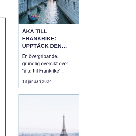
ÅKA TILL
FRANKRIKE:
UPPTÄCK DEN
MÅNGFALDIGA
En övergripande,
SKÖNHETEN
grundlig översikt över
"åka till Frankrike"
Franska republiken, känt
18 januari 2024
som Frankrike, lockar
varje år miljontals
besökare från hela
världen. Som en av de
mest populära
turistdestinationerna i
världen har Frankrike en