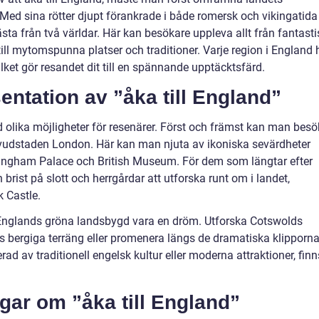
 Med sina rötter djupt förankrade i både romersk och vikingatida
ta från två världar. Här kan besökare uppleva allt från fantasti
till mytomspunna platser och traditioner. Varje region i England 
lket gör resandet dit till en spännande upptäcktsfärd.
ntation av ”åka till England”
d olika möjligheter för resenärer. Först och främst kan man bes
uvudstaden London. Här kan man njuta av ikoniska sevärdheter
ingham Palace och British Museum. För dem som längtar efter
brist på slott och herrgårdar att utforska runt om i landet,
 Castle.
l Englands gröna landsbygd vara en dröm. Utforska Cotswolds
cts bergiga terräng eller promenera längs de dramatiska klipporna
ad av traditionell engelsk kultur eller moderna attraktioner, finn
gar om ”åka till England”