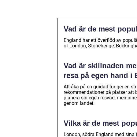
Vad är de mest popu
England har ett överflöd av popul
of London, Stonehenge, Buckingh
Vad är skillnaden mel
resa på egen hand i
Att åka på en guidad tur ger en s
rekommendationer på platser att be
planera sin egen resväg, men inneb
genom landet.
Vilka är de mest pop
London, södra England med sina id