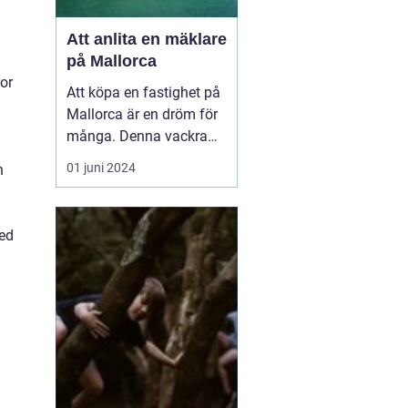
Att anlita en mäklare
på Mallorca
ror
Att köpa en fastighet på
Mallorca är en dröm för
många. Denna vackra
medelhavsö erbjuder ett
01 juni 2024
h
fantastiskt klimat,
spektakulära landskap
och en rik kultur. För att
ed
navigera den lokala
fastighetsmarknaden p...