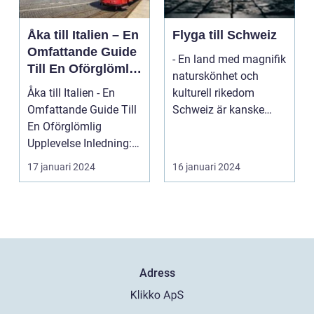
Åka till Italien – En
Flyga till Schweiz
Omfattande Guide
- En land med magnifik
Till En Oförglömlig
naturskönhet och
Upplevelse
Åka till Italien - En
kulturell rikedom
Omfattande Guide Till
Schweiz är kanske
En Oförglömlig
mest känt för sina
Upplevelse Inledning:
vack...
Italien, ett land...
17 januari 2024
16 januari 2024
Adress