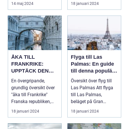
d...
av Storbritannie...
14 maj 2024
18 januari 2024
ÅKA TILL
Flyga till Las
FRANKRIKE:
Palmas: En guide
UPPTÄCK DEN
till denna populära
MÅNGFALDIGA
destination
En övergripande,
Översikt över flyg till
SKÖNHETEN
grundlig översikt över
Las Palmas Att flyga
"åka till Frankrike"
till Las Palmas,
Franska republiken,
beläget på Gran
känt som Frankrike...
Canaria i Spanien, er...
18 januari 2024
18 januari 2024