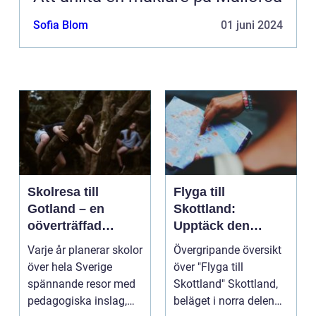
Sofia Blom
01 juni 2024
Skolresa till
Flyga till
Gotland – en
Skottland:
oöverträffad
Upptäck den
läroplan i levande
magnifika naturen
Varje år planerar skolor
Övergripande översikt
historia
och rika historien
över hela Sverige
över "Flyga till
spännande resor med
Skottland" Skottland,
pedagogiska inslag,
beläget i norra delen