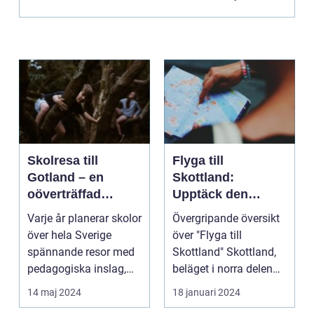
Skolresa till
Flyga till
Gotland – en
Skottland:
oöverträffad
Upptäck den
läroplan i levande
magnifika naturen
Varje år planerar skolor
Övergripande översikt
historia
och rika historien
över hela Sverige
över "Flyga till
spännande resor med
Skottland" Skottland,
pedagogiska inslag,
beläget i norra delen
d...
av Storbritannie...
14 maj 2024
18 januari 2024