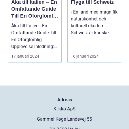
Åka till Italien – En
Flyga till Schweiz
Omfattande Guide
- En land med magnifik
Till En Oförglömlig
naturskönhet och
Upplevelse
Åka till Italien - En
kulturell rikedom
Omfattande Guide Till
Schweiz är kanske
En Oförglömlig
mest känt för sina
Upplevelse Inledning:
vack...
Italien, ett land...
17 januari 2024
16 januari 2024
Adress