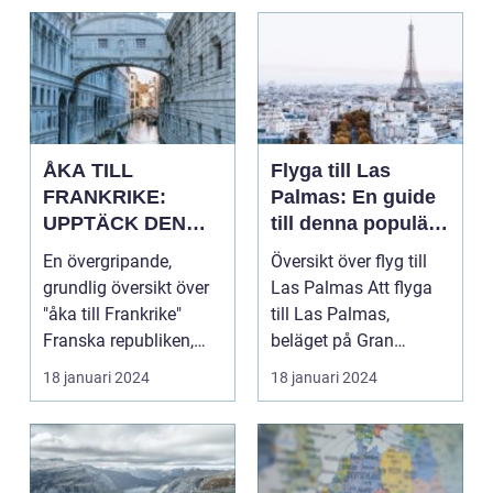
ÅKA TILL
Flyga till Las
FRANKRIKE:
Palmas: En guide
UPPTÄCK DEN
till denna populära
MÅNGFALDIGA
destination
En övergripande,
Översikt över flyg till
SKÖNHETEN
grundlig översikt över
Las Palmas Att flyga
"åka till Frankrike"
till Las Palmas,
Franska republiken,
beläget på Gran
känt som Frankrike...
Canaria i Spanien, er...
18 januari 2024
18 januari 2024