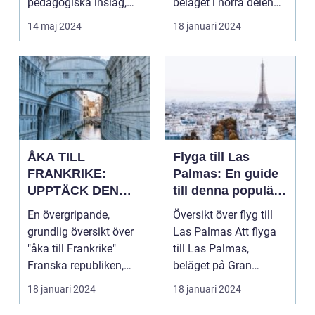
pedagogiska inslag,
beläget i norra delen
d...
av Storbritannie...
14 maj 2024
18 januari 2024
ÅKA TILL
Flyga till Las
FRANKRIKE:
Palmas: En guide
UPPTÄCK DEN
till denna populära
MÅNGFALDIGA
destination
En övergripande,
Översikt över flyg till
SKÖNHETEN
grundlig översikt över
Las Palmas Att flyga
"åka till Frankrike"
till Las Palmas,
Franska republiken,
beläget på Gran
känt som Frankrike...
Canaria i Spanien, er...
18 januari 2024
18 januari 2024