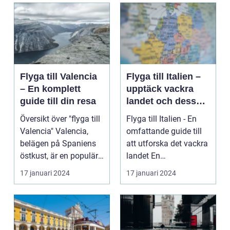
Flyga till Valencia
Flyga till Italien –
– En komplett
upptäck vackra
guide till din resa
landet och dess
mångfald
Översikt över "flyga till
Flyga till Italien - En
Valencia" Valencia,
omfattande guide till
belägen på Spaniens
att utforska det vackra
östkust, är en populär
landet En
destinatio...
övergripande, grun...
17 januari 2024
17 januari 2024