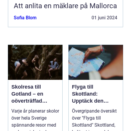
Att anlita en mäklare på Mallorca
Sofia Blom
01 juni 2024
Skolresa till
Flyga till
Gotland – en
Skottland:
oöverträffad
Upptäck den
läroplan i levande
magnifika naturen
Varje år planerar skolor
Övergripande översikt
historia
och rika historien
över hela Sverige
över "Flyga till
spännande resor med
Skottland" Skottland,