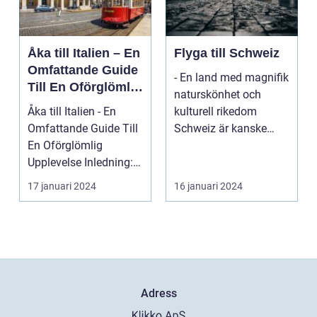
Åka till Italien – En
Flyga till Schweiz
Omfattande Guide
- En land med magnifik
Till En Oförglömlig
naturskönhet och
Upplevelse
Åka till Italien - En
kulturell rikedom
Omfattande Guide Till
Schweiz är kanske
En Oförglömlig
mest känt för sina
Upplevelse Inledning:
vack...
Italien, ett land...
17 januari 2024
16 januari 2024
Adress