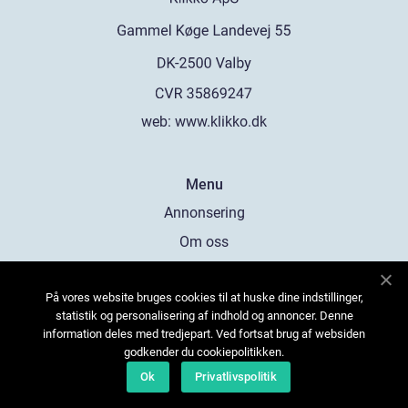
web:
www.klikko.dk
Menu
Annonsering
Om oss
Cookies
På vores website bruges cookies til at huske dine indstillinger,
Kontakta oss
statistik og personalisering af indhold og annoncer. Denne
Sitemap
information deles med tredjepart. Ved fortsat brug af websiden
godkender du cookiepolitikken.
Ok
Privatlivspolitik