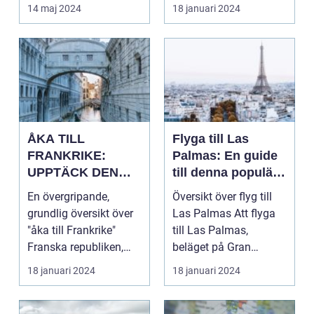
d...
av Storbritannie...
14 maj 2024
18 januari 2024
ÅKA TILL
Flyga till Las
FRANKRIKE:
Palmas: En guide
UPPTÄCK DEN
till denna populära
MÅNGFALDIGA
destination
En övergripande,
Översikt över flyg till
SKÖNHETEN
grundlig översikt över
Las Palmas Att flyga
"åka till Frankrike"
till Las Palmas,
Franska republiken,
beläget på Gran
känt som Frankrike...
Canaria i Spanien, er...
18 januari 2024
18 januari 2024