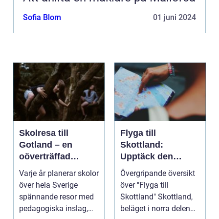
Sofia Blom
01 juni 2024
Skolresa till
Flyga till
Gotland – en
Skottland:
oöverträffad
Upptäck den
läroplan i levande
magnifika naturen
Varje år planerar skolor
Övergripande översikt
historia
och rika historien
över hela Sverige
över "Flyga till
spännande resor med
Skottland" Skottland,
pedagogiska inslag,
beläget i norra delen