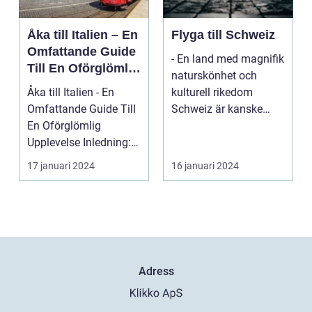
Åka till Italien – En
Flyga till Schweiz
Omfattande Guide
- En land med magnifik
Till En Oförglömlig
naturskönhet och
Upplevelse
Åka till Italien - En
kulturell rikedom
Omfattande Guide Till
Schweiz är kanske
En Oförglömlig
mest känt för sina
Upplevelse Inledning:
vack...
Italien, ett land...
17 januari 2024
16 januari 2024
Adress