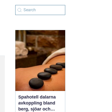
Spahotell dalarna
avkoppling bland
berg, sjöar och