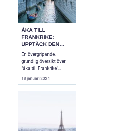
ÅKA TILL
FRANKRIKE:
UPPTÄCK DEN
MÅNGFALDIGA
En övergripande,
SKÖNHETEN
grundlig översikt över
"åka till Frankrike"
Franska republiken, känt
18 januari 2024
som Frankrike, lockar
varje år miljontals
besökare från hela
världen. Som en av de
mest populära
turistdestinationerna i
världen har Frankrike en