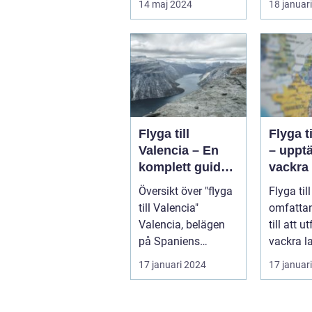
14 maj 2024
18 januar
d...
Storbrita
Flyga till
Flyga ti
Valencia – En
– uppt
komplett guide
vackra 
till din resa
och de
Översikt över "flyga
Flyga till
mångfa
till Valencia"
omfatta
Valencia, belägen
till att u
på Spaniens
vackra lan
östkust, är en
övergripa
17 januari 2024
17 januar
populär destinatio...