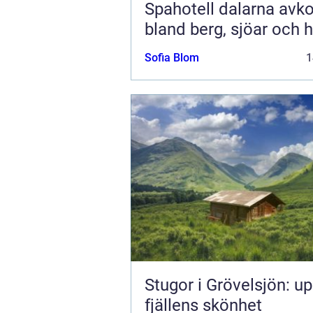
Spahotell dalarna avkoppling
bland berg, sjöar och h
Sofia Blom
1
Stugor i Grövelsjön: u
fjällens skönhet