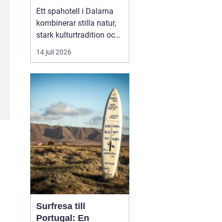
historia
Ett spahotell i Dalarna
kombinerar stilla natur,
stark kulturtradition och
omtänksam service.
14 juli 2026
Många som reser hit
söker mer än bara ett
varmt bad. De vill andas
ut, sova gott, äta
vällagad mat och
samtidigt känna en
tydlig känsla av plats
doften av ...
Surfresa till
Portugal: En