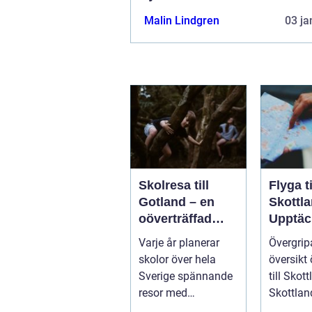
Malin Lindgren
03 ja
Skolresa till
Flyga ti
Gotland – en
Skottla
oöverträffad
Upptäc
läroplan i
magnif
Varje år planerar
Övergri
levande historia
naturen
skolor över hela
översikt 
histori
Sverige spännande
till Skot
resor med
Skottland
pedagogiska inslag,
norra de