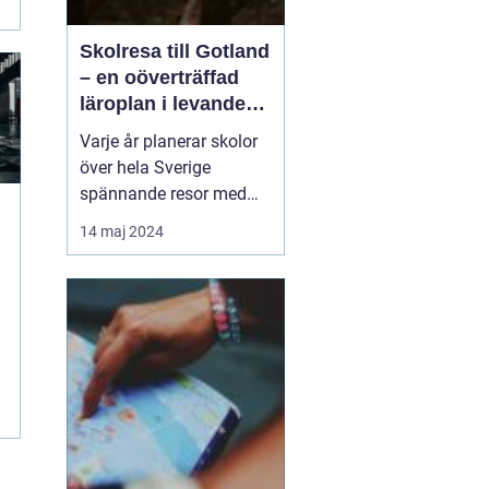
Skolresa till Gotland
– en oöverträffad
läroplan i levande
historia
Varje år planerar skolor
över hela Sverige
spännande resor med
pedagogiska inslag, där
14 maj 2024
målet är att berika
elevernas lärande
utanför klassrummets
fyra väggar. Gotland står
ut som en av de mest
attr...