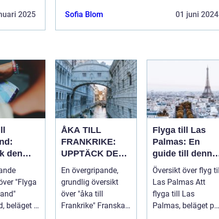
nuari 2025
Sofia Blom
01 juni 2024
ll
ÅKA TILL
Flyga till Las
nd:
FRANKRIKE:
Palmas: En
k den
UPPTÄCK DEN
guide till denna
ika
MÅNGFALDIGA
populära
pande
En övergripande,
Översikt över flyg til
 och rika
SKÖNHETEN
destination
över "Flyga
grundlig översikt
Las Palmas Att
en
tland"
över "åka till
flyga till Las
, beläget i
Frankrike" Franska
Palmas, beläget på
len av
republiken, känt
Gran Canaria i