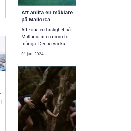
Att anlita en mäklare
på Mallorca
Att köpa en fastighet på
Mallorca är en dröm för
många. Denna vackra
medelhavsö erbjuder ett
01 juni 2024
fantastiskt klimat,
spektakulära landskap
och en rik kultur. För att
navigera den lokala
fastighetsmarknaden p...
l