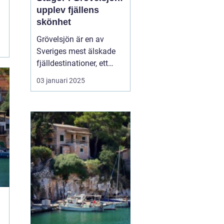
upplev fjällens
skönhet
Grövelsjön är en av
Sveriges mest älskade
fjälldestinationer, ett
område som lockar
03 januari 2025
besökare året runt tack
vare sin naturliga
skönhet och sitt breda
utbud av
friluftsaktiviteter. Med
sin rogivande och s...