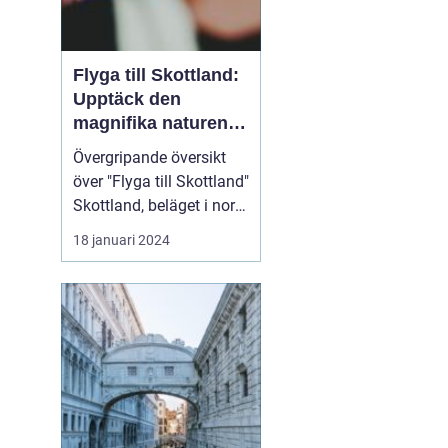
Flyga till Skottland:
Upptäck den
magnifika naturen
och rika historien
Övergripande översikt
över "Flyga till Skottland"
Skottland, beläget i norra
delen av Storbritannien,
18 januari 2024
har länge fascinerat
resenärer med sin
spektakulära natur,
historiska sevärdheter
och unika kultur. Att
flyga till Skottland är ett
populärt val fö...