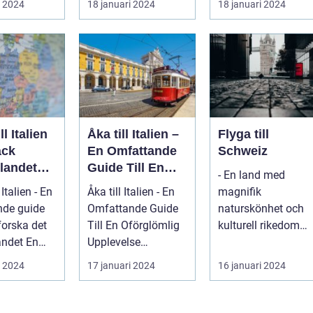
i 2024
18 januari 2024
18 januari 2024
nnie...
som Frankrike...
Spanien, er...
ll Italien
Åka till Italien –
Flyga till
äck
En Omfattande
Schweiz
landet
Guide Till En
- En land med
ss
Oförglömlig
 Italien - En
Åka till Italien - En
magnifik
ld
Upplevelse
nde guide
Omfattande Guide
naturskönhet och
tforska det
Till En Oförglömlig
kulturell rikedom
det En
Upplevelse
Schweiz är kanske
nde, grun...
Inledning: Italien, ett
mest känt för sina
i 2024
17 januari 2024
16 januari 2024
land...
vack...