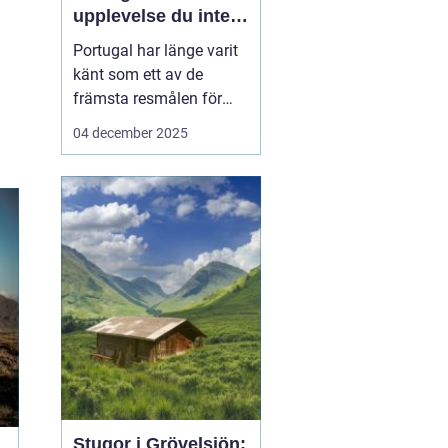
upplevelse du inte
vill missa
Portugal har länge varit
känt som ett av de
främsta resmålen för
surfentusiaster. Landets
04 december 2025
kustlinje bjuder på
perfekta vågor, solvarmt
klimat och en
avslappnad atmosfär,
vilket gör det till en
idealisk ...
Stugor i Grövelsjön: