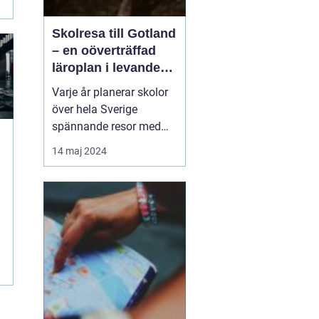
Skolresa till Gotland
– en oöverträffad
läroplan i levande
historia
Varje år planerar skolor
över hela Sverige
spännande resor med
pedagogiska inslag, där
14 maj 2024
målet är att berika
elevernas lärande
utanför klassrummets
fyra väggar. Gotland står
ut som en av de mest
attr...