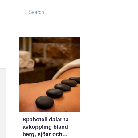
Spahotell dalarna
avkoppling bland
berg, sjöar och