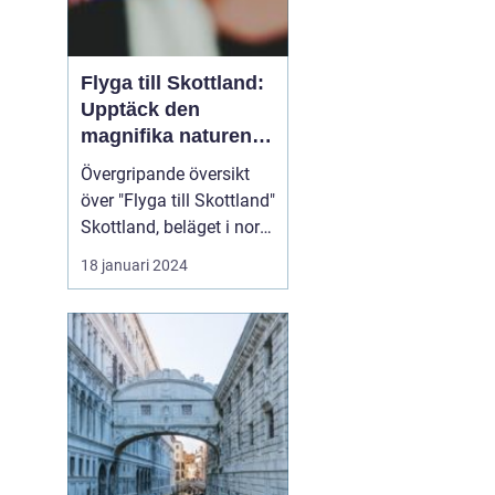
Flyga till Skottland:
Upptäck den
magnifika naturen
och rika historien
Övergripande översikt
över "Flyga till Skottland"
Skottland, beläget i norra
delen av Storbritannien,
18 januari 2024
har länge fascinerat
resenärer med sin
spektakulära natur,
historiska sevärdheter
och unika kultur. Att
flyga till Skottland är ett
populärt val fö...