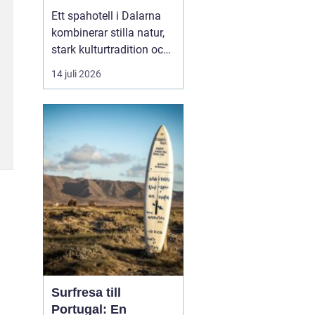
historia
Ett spahotell i Dalarna
kombinerar stilla natur,
stark kulturtradition och
omtänksam service.
14 juli 2026
Många som reser hit
söker mer än bara ett
varmt bad. De vill andas
ut, sova gott, äta
vällagad mat och
samtidigt känna en
tydlig känsla av plats
doften av ...
Surfresa till
Portugal: En