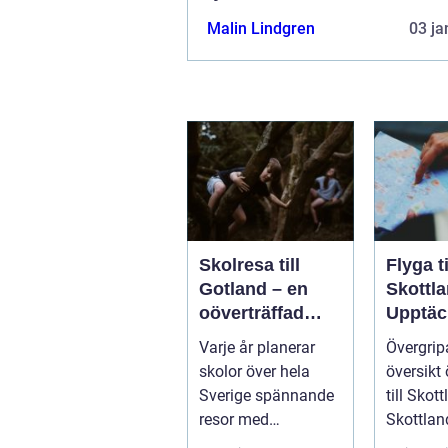
Malin Lindgren
03 ja
Skolresa till
Flyga ti
Gotland – en
Skottla
oöverträffad
Upptäc
läroplan i
magnif
Varje år planerar
Övergri
levande historia
naturen
skolor över hela
översikt 
histori
Sverige spännande
till Skot
resor med
Skottland
pedagogiska inslag,
norra de