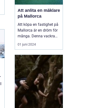
Att anlita en mäklare
på Mallorca
Att köpa en fastighet på
Mallorca är en dröm för
många. Denna vackra
medelhavsö erbjuder ett
01 juni 2024
fantastiskt klimat,
spektakulära landskap
och en rik kultur. För att
navigera den lokala
fastighetsmarknaden p...
l