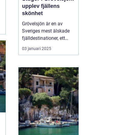
upplev fjällens
skönhet
Grövelsjön är en av
Sveriges mest älskade
fjälldestinationer, ett
område som lockar
03 januari 2025
besökare året runt tack
vare sin naturliga
skönhet och sitt breda
utbud av
friluftsaktiviteter. Med
sin rogivande och s...