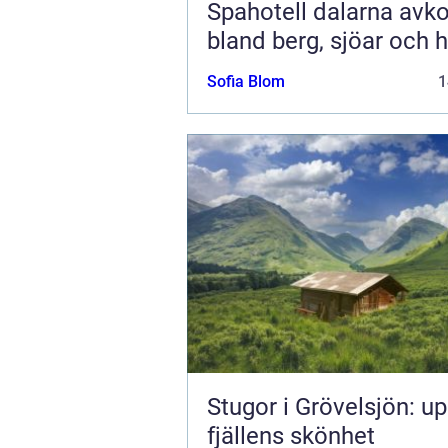
Spahotell dalarna avkoppling
bland berg, sjöar och h
Sofia Blom
1
Stugor i Grövelsjön: u
fjällens skönhet