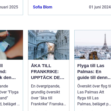
nuari 2025
Sofia Blom
01 juni 2024
ll
ÅKA TILL
Flyga till Las
nd:
FRANKRIKE:
Palmas: En
k den
UPPTÄCK DEN
guide till denna
ika
MÅNGFALDIGA
populära
pande
En övergripande,
Översikt över flyg til
 och rika
SKÖNHETEN
destination
över "Flyga
grundlig översikt
Las Palmas Att
en
tland"
över "åka till
flyga till Las
, beläget i
Frankrike" Franska
Palmas, beläget på
len av
republiken, känt
Gran Canaria i