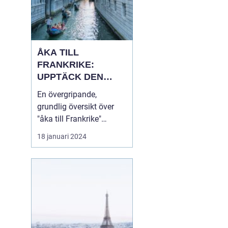
ÅKA TILL
FRANKRIKE:
UPPTÄCK DEN
MÅNGFALDIGA
En övergripande,
SKÖNHETEN
grundlig översikt över
"åka till Frankrike"
Franska republiken, känt
18 januari 2024
som Frankrike, lockar
varje år miljontals
besökare från hela
världen. Som en av de
mest populära
turistdestinationerna i
världen har Frankrike en