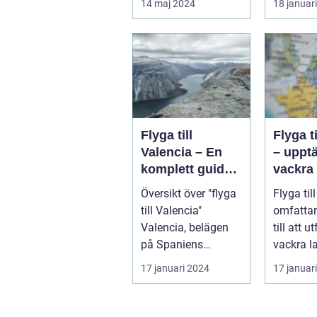
14 maj 2024
18 januar
d...
Storbrita
Flyga till
Flyga ti
Valencia – En
– uppt
komplett guide
vackra 
till din resa
och de
Översikt över "flyga
Flyga till
mångfa
till Valencia"
omfatta
Valencia, belägen
till att u
på Spaniens
vackra lan
östkust, är en
övergripa
17 januari 2024
17 januar
populär destinatio...