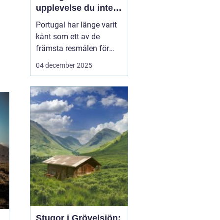
upplevelse du inte
vill missa
Portugal har länge varit
känt som ett av de
främsta resmålen för
surfentusiaster. Landets
04 december 2025
kustlinje bjuder på
perfekta vågor, solvarmt
klimat och en
avslappnad atmosfär,
vilket gör det till en
idealisk ...
Stugor i Grövelsjön: