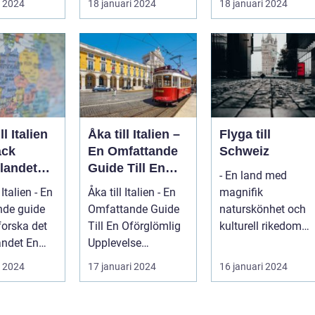
i 2024
18 januari 2024
18 januari 2024
nnie...
som Frankrike...
Spanien, er...
ll Italien
Åka till Italien –
Flyga till
äck
En Omfattande
Schweiz
landet
Guide Till En
- En land med
ss
Oförglömlig
 Italien - En
Åka till Italien - En
magnifik
ld
Upplevelse
nde guide
Omfattande Guide
naturskönhet och
tforska det
Till En Oförglömlig
kulturell rikedom
det En
Upplevelse
Schweiz är kanske
nde, grun...
Inledning: Italien, ett
mest känt för sina
i 2024
17 januari 2024
16 januari 2024
land...
vack...