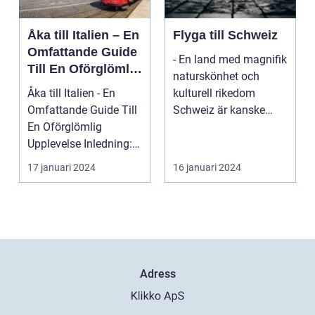
Åka till Italien – En
Flyga till Schweiz
Omfattande Guide
- En land med magnifik
Till En Oförglömlig
naturskönhet och
Upplevelse
Åka till Italien - En
kulturell rikedom
Omfattande Guide Till
Schweiz är kanske
En Oförglömlig
mest känt för sina
Upplevelse Inledning:
vack...
Italien, ett land...
17 januari 2024
16 januari 2024
Adress