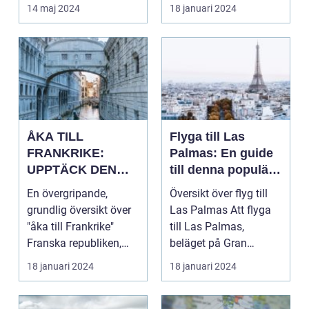
d...
av Storbritannie...
14 maj 2024
18 januari 2024
ÅKA TILL
Flyga till Las
FRANKRIKE:
Palmas: En guide
UPPTÄCK DEN
till denna populära
MÅNGFALDIGA
destination
En övergripande,
Översikt över flyg till
SKÖNHETEN
grundlig översikt över
Las Palmas Att flyga
"åka till Frankrike"
till Las Palmas,
Franska republiken,
beläget på Gran
känt som Frankrike...
Canaria i Spanien, er...
18 januari 2024
18 januari 2024