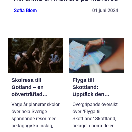
Sofia Blom
01 juni 2024
Skolresa till
Flyga till
Gotland – en
Skottland:
oöverträffad
Upptäck den
läroplan i levande
magnifika naturen
Varje år planerar skolor
Övergripande översikt
historia
och rika historien
över hela Sverige
över "Flyga till
spännande resor med
Skottland" Skottland,
pedagogiska inslag,
beläget i norra delen