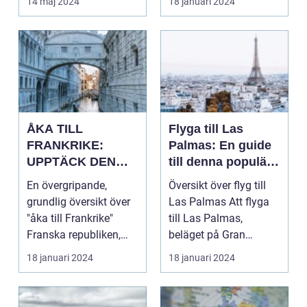
14 maj 2024
18 januari 2024
ÅKA TILL
Flyga till Las
FRANKRIKE:
Palmas: En guide
UPPTÄCK DEN
till denna populära
MÅNGFALDIGA
destination
En övergripande,
Översikt över flyg till
SKÖNHETEN
grundlig översikt över
Las Palmas Att flyga
"åka till Frankrike"
till Las Palmas,
Franska republiken,
beläget på Gran
känt som Frankrike...
Canaria i Spanien, er...
18 januari 2024
18 januari 2024