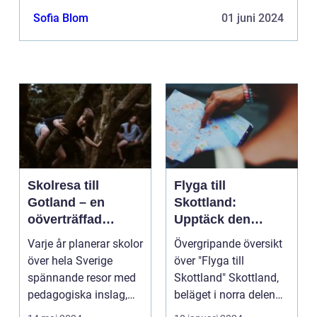
Sofia Blom
01 juni 2024
Skolresa till
Flyga till
Gotland – en
Skottland:
oöverträffad
Upptäck den
läroplan i levande
magnifika naturen
Varje år planerar skolor
Övergripande översikt
historia
och rika historien
över hela Sverige
över "Flyga till
spännande resor med
Skottland" Skottland,
pedagogiska inslag,
beläget i norra delen
d...
av Storbritannie...