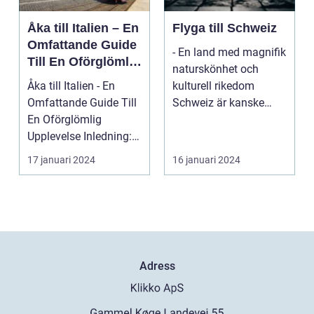
Åka till Italien – En
Flyga till Schweiz
Omfattande Guide
- En land med magnifik
Till En Oförglömlig
naturskönhet och
Upplevelse
Åka till Italien - En
kulturell rikedom
Omfattande Guide Till
Schweiz är kanske
En Oförglömlig
mest känt för sina
Upplevelse Inledning:
vack...
Italien, ett land...
17 januari 2024
16 januari 2024
Adress