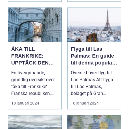
ÅKA TILL
Flyga till Las
FRANKRIKE:
Palmas: En guide
UPPTÄCK DEN
till denna populära
MÅNGFALDIGA
destination
En övergripande,
Översikt över flyg till
SKÖNHETEN
grundlig översikt över
Las Palmas Att flyga
"åka till Frankrike"
till Las Palmas,
Franska republiken,
beläget på Gran
känt som Frankrike...
Canaria i Spanien, er...
18 januari 2024
18 januari 2024