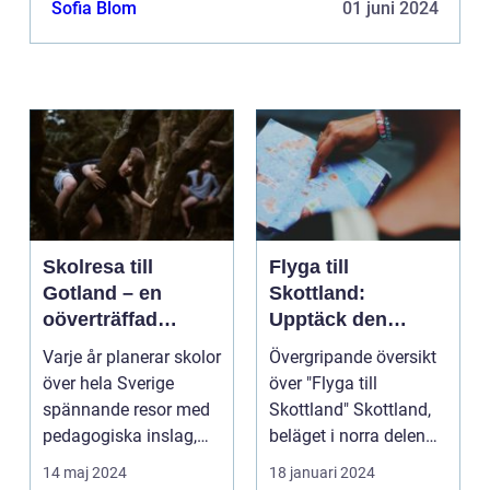
Sofia Blom
01 juni 2024
Skolresa till
Flyga till
Gotland – en
Skottland:
oöverträffad
Upptäck den
läroplan i levande
magnifika naturen
Varje år planerar skolor
Övergripande översikt
historia
och rika historien
över hela Sverige
över "Flyga till
spännande resor med
Skottland" Skottland,
pedagogiska inslag,
beläget i norra delen
d...
av Storbritannie...
14 maj 2024
18 januari 2024