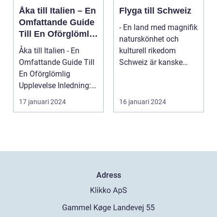
Åka till Italien – En
Flyga till Schweiz
Omfattande Guide
- En land med magnifik
Till En Oförglömlig
naturskönhet och
Upplevelse
Åka till Italien - En
kulturell rikedom
Omfattande Guide Till
Schweiz är kanske
En Oförglömlig
mest känt för sina
Upplevelse Inledning:
vack...
Italien, ett land...
17 januari 2024
16 januari 2024
Adress