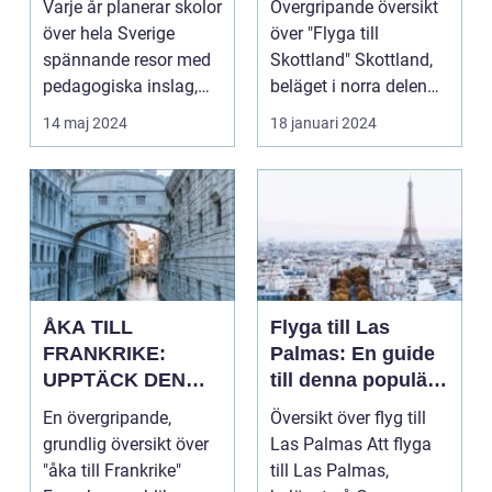
Varje år planerar skolor
Övergripande översikt
historia
och rika historien
över hela Sverige
över "Flyga till
spännande resor med
Skottland" Skottland,
pedagogiska inslag,
beläget i norra delen
d...
av Storbritannie...
14 maj 2024
18 januari 2024
ÅKA TILL
Flyga till Las
FRANKRIKE:
Palmas: En guide
UPPTÄCK DEN
till denna populära
MÅNGFALDIGA
destination
En övergripande,
Översikt över flyg till
SKÖNHETEN
grundlig översikt över
Las Palmas Att flyga
"åka till Frankrike"
till Las Palmas,