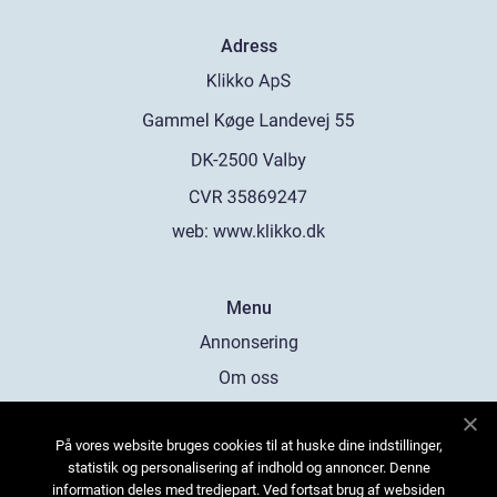
Adress
web:
www.klikko.dk
Menu
Annonsering
Om oss
Cookies
På vores website bruges cookies til at huske dine indstillinger,
Kontakta oss
statistik og personalisering af indhold og annoncer. Denne
Sitemap
information deles med tredjepart. Ved fortsat brug af websiden