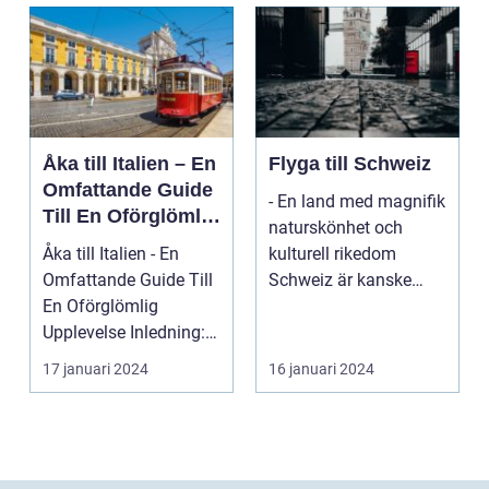
Åka till Italien – En
Flyga till Schweiz
Omfattande Guide
- En land med magnifik
Till En Oförglömlig
naturskönhet och
Upplevelse
Åka till Italien - En
kulturell rikedom
Omfattande Guide Till
Schweiz är kanske
En Oförglömlig
mest känt för sina
Upplevelse Inledning:
vack...
Italien, ett land...
17 januari 2024
16 januari 2024