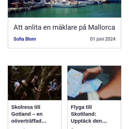
Att anlita en mäklare på Mallorca
Sofia Blom
01 juni 2024
Skolresa till
Flyga till
Gotland – en
Skottland:
oöverträffad
Upptäck den
läroplan i levande
magnifika naturen