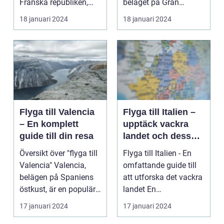
Franska republiken,
beläget på Gran
känt som Frankrike...
Canaria i Spanien, er...
18 januari 2024
18 januari 2024
Flyga till Valencia
Flyga till Italien –
– En komplett
upptäck vackra
guide till din resa
landet och dess
mångfald
Översikt över "flyga till
Flyga till Italien - En
Valencia" Valencia,
omfattande guide till
belägen på Spaniens
att utforska det vackra
östkust, är en populär
landet En
destinatio...
övergripande, grun...
17 januari 2024
17 januari 2024