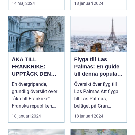
d...
av Storbritannie...
14 maj 2024
18 januari 2024
ÅKA TILL
Flyga till Las
FRANKRIKE:
Palmas: En guide
UPPTÄCK DEN
till denna populära
MÅNGFALDIGA
destination
En övergripande,
Översikt över flyg till
SKÖNHETEN
grundlig översikt över
Las Palmas Att flyga
"åka till Frankrike"
till Las Palmas,
Franska republiken,
beläget på Gran
känt som Frankrike...
Canaria i Spanien, er...
18 januari 2024
18 januari 2024