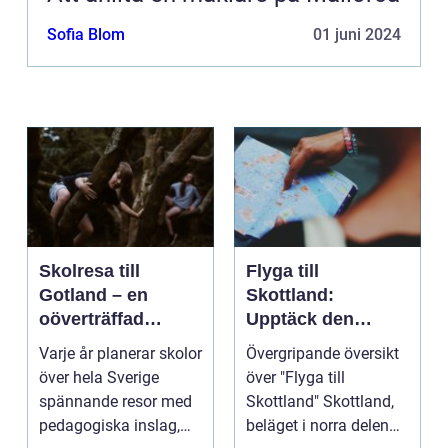
Sofia Blom
01 juni 2024
Skolresa till
Flyga till
Gotland – en
Skottland:
oöverträffad
Upptäck den
läroplan i levande
magnifika naturen
Varje år planerar skolor
Övergripande översikt
historia
och rika historien
över hela Sverige
över "Flyga till
spännande resor med
Skottland" Skottland,
pedagogiska inslag,
beläget i norra delen