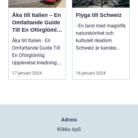
Åka till Italien – En
Flyga till Schweiz
Omfattande Guide
- En land med magnifik
Till En Oförglömlig
naturskönhet och
Upplevelse
Åka till Italien - En
kulturell rikedom
Omfattande Guide Till
Schweiz är kanske
En Oförglömlig
mest känt för sina
Upplevelse Inledning:
vack...
Italien, ett land...
17 januari 2024
16 januari 2024
Adress