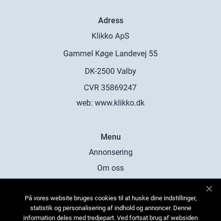
Adress
web:
www.klikko.dk
Menu
Annonsering
Om oss
Cookies
På vores website bruges cookies til at huske dine indstillinger,
Kontakta oss
statistik og personalisering af indhold og annoncer. Denne
Sitemap
information deles med tredjepart. Ved fortsat brug af websiden