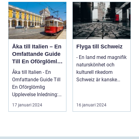
Åka till Italien – En
Flyga till Schweiz
Omfattande Guide
- En land med magnifik
Till En Oförglömlig
naturskönhet och
Upplevelse
Åka till Italien - En
kulturell rikedom
Omfattande Guide Till
Schweiz är kanske
En Oförglömlig
mest känt för sina
Upplevelse Inledning:
vack...
Italien, ett land...
17 januari 2024
16 januari 2024