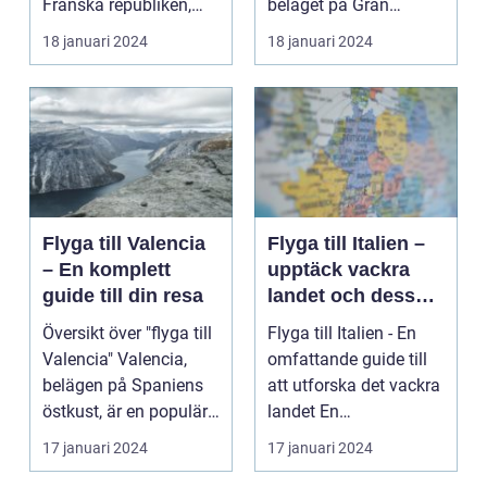
Franska republiken,
beläget på Gran
känt som Frankrike...
Canaria i Spanien, er...
18 januari 2024
18 januari 2024
Flyga till Valencia
Flyga till Italien –
– En komplett
upptäck vackra
guide till din resa
landet och dess
mångfald
Översikt över "flyga till
Flyga till Italien - En
Valencia" Valencia,
omfattande guide till
belägen på Spaniens
att utforska det vackra
östkust, är en populär
landet En
destinatio...
övergripande, grun...
17 januari 2024
17 januari 2024