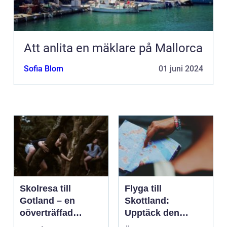
Att anlita en mäklare på Mallorca
Sofia Blom
01 juni 2024
Skolresa till
Flyga till
Gotland – en
Skottland:
oöverträffad
Upptäck den
läroplan i levande
magnifika naturen