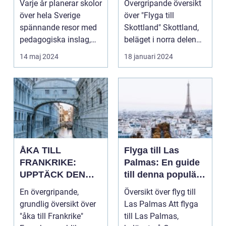
Varje år planerar skolor
Övergripande översikt
historia
och rika historien
över hela Sverige
över "Flyga till
spännande resor med
Skottland" Skottland,
pedagogiska inslag,
beläget i norra delen
d...
av Storbritannie...
14 maj 2024
18 januari 2024
ÅKA TILL
Flyga till Las
FRANKRIKE:
Palmas: En guide
UPPTÄCK DEN
till denna populära
MÅNGFALDIGA
destination
En övergripande,
Översikt över flyg till
SKÖNHETEN
grundlig översikt över
Las Palmas Att flyga
"åka till Frankrike"
till Las Palmas,