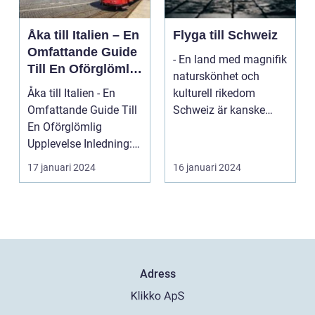
Åka till Italien – En
Flyga till Schweiz
Omfattande Guide
- En land med magnifik
Till En Oförglömlig
naturskönhet och
Upplevelse
Åka till Italien - En
kulturell rikedom
Omfattande Guide Till
Schweiz är kanske
En Oförglömlig
mest känt för sina
Upplevelse Inledning:
vack...
Italien, ett land...
17 januari 2024
16 januari 2024
Adress