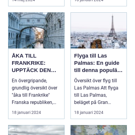
ÅKA TILL
Flyga till Las
FRANKRIKE:
Palmas: En guide
UPPTÄCK DEN
till denna populära
MÅNGFALDIGA
destination
En övergripande,
Översikt över flyg till
SKÖNHETEN
grundlig översikt över
Las Palmas Att flyga
"åka till Frankrike"
till Las Palmas,
Franska republiken,
beläget på Gran
känt som Frankrike...
Canaria i Spanien, er...
18 januari 2024
18 januari 2024