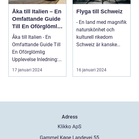
Åka till Italien – En
Flyga till Schweiz
Omfattande Guide
- En land med magnifik
Till En Oförglömlig
naturskönhet och
Upplevelse
Åka till Italien - En
kulturell rikedom
Omfattande Guide Till
Schweiz är kanske
En Oförglömlig
mest känt för sina
Upplevelse Inledning:
vack...
Italien, ett land...
17 januari 2024
16 januari 2024
Adress