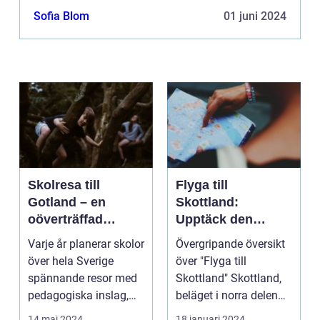
Sofia Blom
01 juni 2024
Skolresa till
Flyga till
Gotland – en
Skottland:
oöverträffad
Upptäck den
läroplan i levande
magnifika naturen
Varje år planerar skolor
Övergripande översikt
historia
och rika historien
över hela Sverige
över "Flyga till
spännande resor med
Skottland" Skottland,
pedagogiska inslag,
beläget i norra delen
d...
av Storbritannie...
14 maj 2024
18 januari 2024