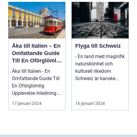
Åka till Italien – En
Flyga till Schweiz
Omfattande Guide
- En land med magnifik
Till En Oförglömlig
naturskönhet och
Upplevelse
Åka till Italien - En
kulturell rikedom
Omfattande Guide Till
Schweiz är kanske
En Oförglömlig
mest känt för sina
Upplevelse Inledning:
vack...
Italien, ett land...
17 januari 2024
16 januari 2024