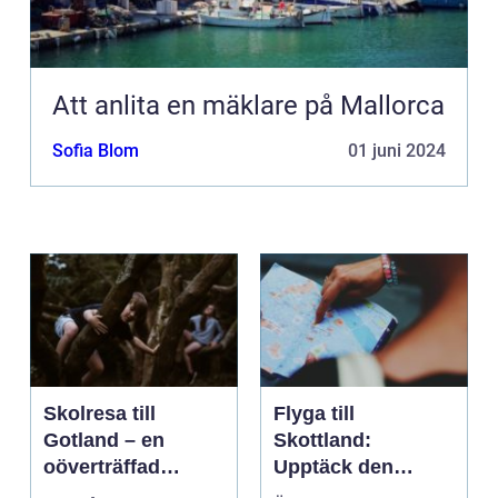
Att anlita en mäklare på Mallorca
Sofia Blom
01 juni 2024
Skolresa till
Flyga till
Gotland – en
Skottland:
oöverträffad
Upptäck den
läroplan i levande
magnifika naturen