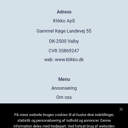
Adress
web:
www.klikko.dk
Menu
Annonsering
Om oss
Cookies
På vores website bruges cookies til at huske dine indstillinger,
Kontakta oss
statistik og personalisering af indhold og annoncer. Denne
Sitemap
information deles med tredjepart. Ved fortsat brug af websiden