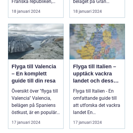
Franska republiken,
beläget på Gran
känt som Frankrike...
Canaria i Spanien, er...
18 januari 2024
18 januari 2024
Flyga till Valencia
Flyga till Italien –
– En komplett
upptäck vackra
guide till din resa
landet och dess
mångfald
Översikt över "flyga till
Flyga till Italien - En
Valencia" Valencia,
omfattande guide till
belägen på Spaniens
att utforska det vackra
östkust, är en populär
landet En
destinatio...
övergripande, grun...
17 januari 2024
17 januari 2024