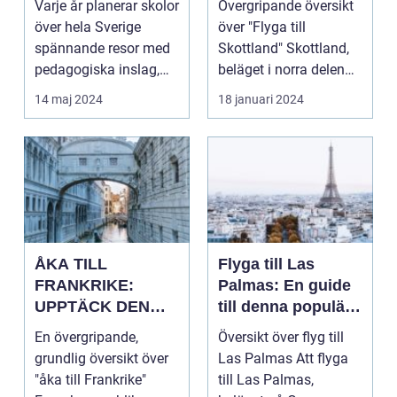
Varje år planerar skolor
Övergripande översikt
historia
och rika historien
över hela Sverige
över "Flyga till
spännande resor med
Skottland" Skottland,
pedagogiska inslag,
beläget i norra delen
d...
av Storbritannie...
14 maj 2024
18 januari 2024
ÅKA TILL
Flyga till Las
FRANKRIKE:
Palmas: En guide
UPPTÄCK DEN
till denna populära
MÅNGFALDIGA
destination
En övergripande,
Översikt över flyg till
SKÖNHETEN
grundlig översikt över
Las Palmas Att flyga
"åka till Frankrike"
till Las Palmas,