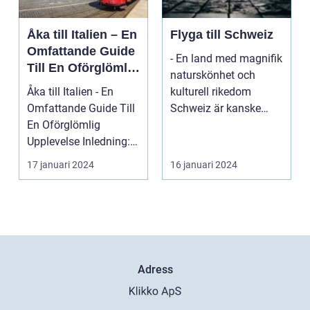
Åka till Italien – En
Flyga till Schweiz
Omfattande Guide
- En land med magnifik
Till En Oförglömlig
naturskönhet och
Upplevelse
Åka till Italien - En
kulturell rikedom
Omfattande Guide Till
Schweiz är kanske
En Oförglömlig
mest känt för sina
Upplevelse Inledning:
vack...
Italien, ett land...
17 januari 2024
16 januari 2024
Adress