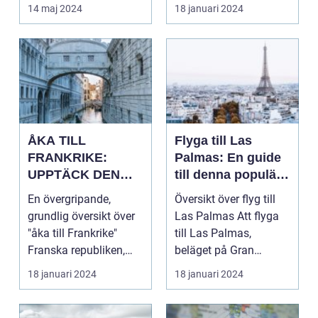
d...
av Storbritannie...
14 maj 2024
18 januari 2024
ÅKA TILL
Flyga till Las
FRANKRIKE:
Palmas: En guide
UPPTÄCK DEN
till denna populära
MÅNGFALDIGA
destination
En övergripande,
Översikt över flyg till
SKÖNHETEN
grundlig översikt över
Las Palmas Att flyga
"åka till Frankrike"
till Las Palmas,
Franska republiken,
beläget på Gran
känt som Frankrike...
Canaria i Spanien, er...
18 januari 2024
18 januari 2024