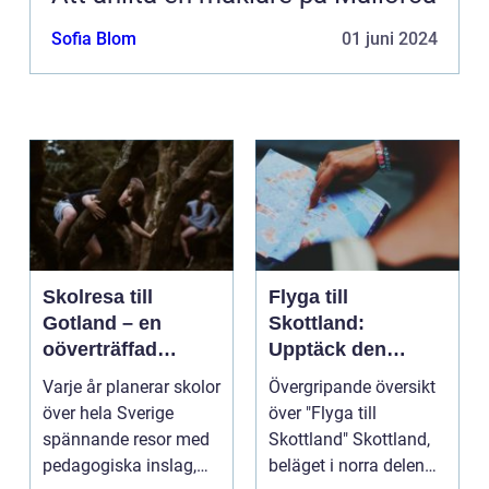
Sofia Blom
01 juni 2024
Skolresa till
Flyga till
Gotland – en
Skottland:
oöverträffad
Upptäck den
läroplan i levande
magnifika naturen
Varje år planerar skolor
Övergripande översikt
historia
och rika historien
över hela Sverige
över "Flyga till
spännande resor med
Skottland" Skottland,
pedagogiska inslag,
beläget i norra delen