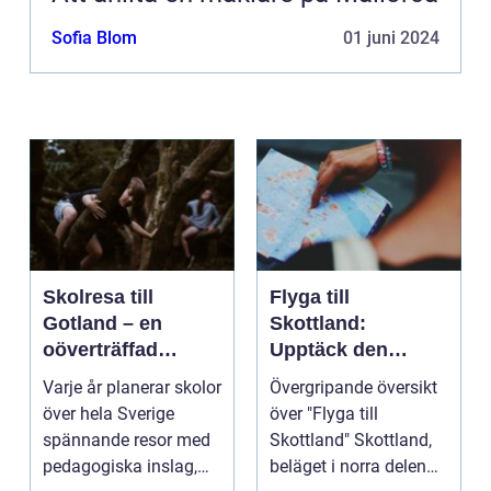
Sofia Blom
01 juni 2024
Skolresa till
Flyga till
Gotland – en
Skottland:
oöverträffad
Upptäck den
läroplan i levande
magnifika naturen
Varje år planerar skolor
Övergripande översikt
historia
och rika historien
över hela Sverige
över "Flyga till
spännande resor med
Skottland" Skottland,
pedagogiska inslag,
beläget i norra delen