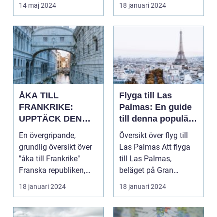
d...
av Storbritannie...
14 maj 2024
18 januari 2024
ÅKA TILL
Flyga till Las
FRANKRIKE:
Palmas: En guide
UPPTÄCK DEN
till denna populära
MÅNGFALDIGA
destination
En övergripande,
Översikt över flyg till
SKÖNHETEN
grundlig översikt över
Las Palmas Att flyga
"åka till Frankrike"
till Las Palmas,
Franska republiken,
beläget på Gran
känt som Frankrike...
Canaria i Spanien, er...
18 januari 2024
18 januari 2024