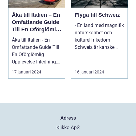
Åka till Italien – En
Flyga till Schweiz
Omfattande Guide
- En land med magnifik
Till En Oförglömlig
naturskönhet och
Upplevelse
Åka till Italien - En
kulturell rikedom
Omfattande Guide Till
Schweiz är kanske
En Oförglömlig
mest känt för sina
Upplevelse Inledning:
vack...
Italien, ett land...
17 januari 2024
16 januari 2024
Adress