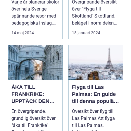
Varje år planerar skolor
Övergripande översikt
historia
och rika historien
över hela Sverige
över "Flyga till
spännande resor med
Skottland" Skottland,
pedagogiska inslag,
beläget i norra delen
d...
av Storbritannie...
14 maj 2024
18 januari 2024
ÅKA TILL
Flyga till Las
FRANKRIKE:
Palmas: En guide
UPPTÄCK DEN
till denna populära
MÅNGFALDIGA
destination
En övergripande,
Översikt över flyg till
SKÖNHETEN
grundlig översikt över
Las Palmas Att flyga
"åka till Frankrike"
till Las Palmas,