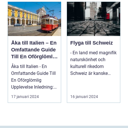
Åka till Italien – En
Flyga till Schweiz
Omfattande Guide
- En land med magnifik
Till En Oförglömlig
naturskönhet och
Upplevelse
Åka till Italien - En
kulturell rikedom
Omfattande Guide Till
Schweiz är kanske
En Oförglömlig
mest känt för sina
Upplevelse Inledning:
vack...
Italien, ett land...
17 januari 2024
16 januari 2024