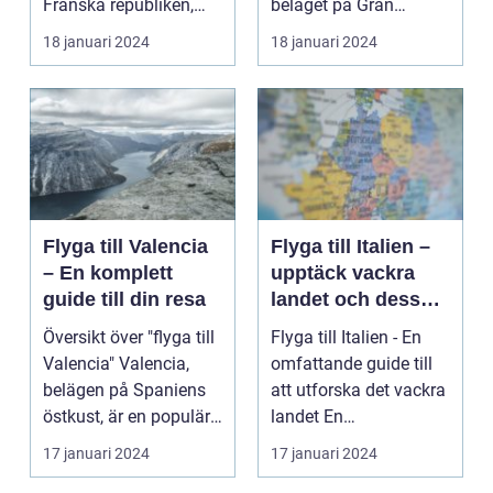
Franska republiken,
beläget på Gran
känt som Frankrike...
Canaria i Spanien, er...
18 januari 2024
18 januari 2024
Flyga till Valencia
Flyga till Italien –
– En komplett
upptäck vackra
guide till din resa
landet och dess
mångfald
Översikt över "flyga till
Flyga till Italien - En
Valencia" Valencia,
omfattande guide till
belägen på Spaniens
att utforska det vackra
östkust, är en populär
landet En
destinatio...
övergripande, grun...
17 januari 2024
17 januari 2024