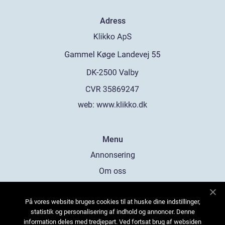
Adress
web:
www.klikko.dk
Menu
Annonsering
Om oss
Cookies
På vores website bruges cookies til at huske dine indstillinger,
Kontakta oss
statistik og personalisering af indhold og annoncer. Denne
Sitemap
information deles med tredjepart. Ved fortsat brug af websiden