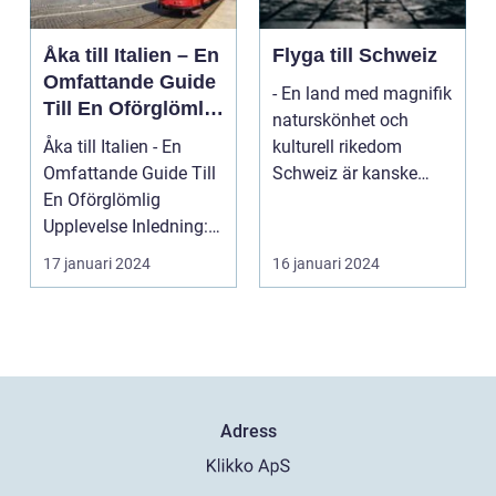
Åka till Italien – En
Flyga till Schweiz
Omfattande Guide
- En land med magnifik
Till En Oförglömlig
naturskönhet och
Upplevelse
Åka till Italien - En
kulturell rikedom
Omfattande Guide Till
Schweiz är kanske
En Oförglömlig
mest känt för sina
Upplevelse Inledning:
vack...
Italien, ett land...
17 januari 2024
16 januari 2024
Adress