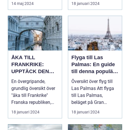
d...
av Storbritannie...
14 maj 2024
18 januari 2024
ÅKA TILL
Flyga till Las
FRANKRIKE:
Palmas: En guide
UPPTÄCK DEN
till denna populära
MÅNGFALDIGA
destination
En övergripande,
Översikt över flyg till
SKÖNHETEN
grundlig översikt över
Las Palmas Att flyga
"åka till Frankrike"
till Las Palmas,
Franska republiken,
beläget på Gran
känt som Frankrike...
Canaria i Spanien, er...
18 januari 2024
18 januari 2024