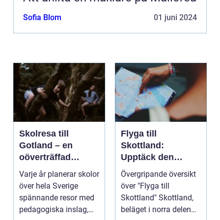
Sofia Blom
01 juni 2024
Skolresa till
Flyga till
Gotland – en
Skottland:
oöverträffad
Upptäck den
läroplan i levande
magnifika naturen
Varje år planerar skolor
Övergripande översikt
historia
och rika historien
över hela Sverige
över "Flyga till
spännande resor med
Skottland" Skottland,
pedagogiska inslag,
beläget i norra delen