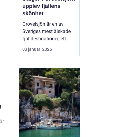
upplev fjällens
skönhet
Grövelsjön är en av
Sveriges mest älskade
fjälldestinationer, ett
område som lockar
03 januari 2025
besökare året runt tack
vare sin naturliga
skönhet och sitt breda
utbud av
friluftsaktiviteter. Med
sin rogivande och s...
t
är