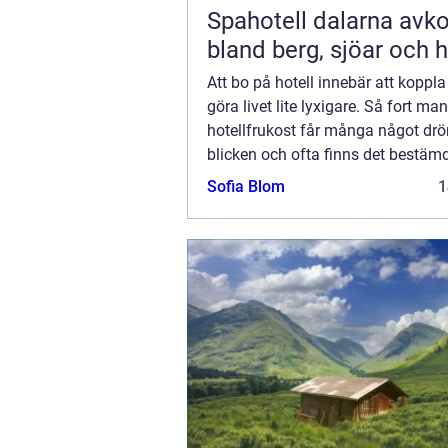
Spahotell dalarna avkoppling
bland berg, sjöar och h
Att bo på hotell innebär att koppl
göra livet lite lyxigare. Så fort ma
hotellfrukost får många något drö
blicken och ofta finns det bestämd
om vad som ska fin...
Sofia Blom
1