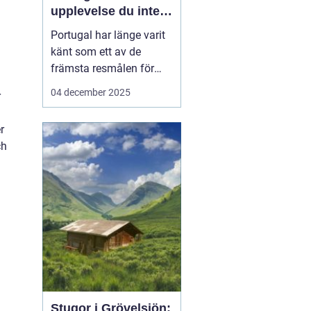
upplevelse du inte
vill missa
Portugal har länge varit
känt som ett av de
främsta resmålen för
surfentusiaster. Landets
04 december 2025
r
kustlinje bjuder på
perfekta vågor, solvarmt
r
klimat och en
ch
avslappnad atmosfär,
vilket gör det till en
idealisk ...
Stugor i Grövelsjön: