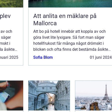
pplev
Att anlita en mäklare på
Mallorca
a av och
Att bo på hotell innebär att koppla av och
n säger
göra livet lite lyxigare. Så fort man säger
mskt i
hotellfrukost får många något drömskt i
a åsikter
blicken och ofta finns det bestämda åsikter
om vad som ska fin...
nuari 2025
Sofia Blom
01 juni 2024