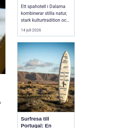
historia
Ett spahotell i Dalarna
kombinerar stilla natur,
stark kulturtradition och
omtänksam service.
14 juli 2026
Många som reser hit
söker mer än bara ett
varmt bad. De vill andas
ut, sova gott, äta
vällagad mat och
samtidigt känna en
tydlig känsla av plats
doften av ...
a
Surfresa till
Portugal: En