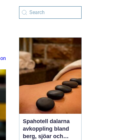
ion
Spahotell dalarna
avkoppling bland
berg, sjöar och