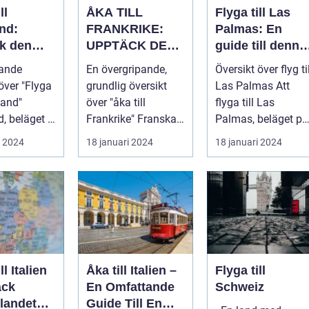
ll
ÅKA TILL
Flyga till Las
nd:
FRANKRIKE:
Palmas: En
k den
UPPTÄCK DEN
guide till denna
ika
MÅNGFALDIGA
populära
pande
En övergripande,
Översikt över flyg til
 och rika
SKÖNHETEN
destination
över "Flyga
grundlig översikt
Las Palmas Att
en
tland"
över "åka till
flyga till Las
, beläget i
Frankrike" Franska
Palmas, beläget på
len av
republiken, känt
Gran Canaria i
i 2024
18 januari 2024
18 januari 2024
nnie...
som Frankrike...
Spanien, er...
ll Italien
Åka till Italien –
Flyga till
äck
En Omfattande
Schweiz
landet
Guide Till En