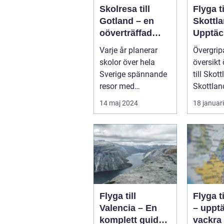
Skolresa till
Flyga ti
Gotland – en
Skottla
oöverträffad
Upptäc
läroplan i
magnif
Varje år planerar
Övergri
levande historia
naturen
skolor över hela
översikt 
histori
Sverige spännande
till Skot
resor med
Skottland
pedagogiska inslag,
norra de
14 maj 2024
18 januar
d...
Storbrita
Flyga till
Flyga ti
Valencia – En
– uppt
komplett guide
vackra 