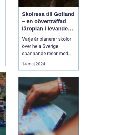
Skolresa till Gotland
– en oöverträffad
läroplan i levande
historia
Varje år planerar skolor
över hela Sverige
spännande resor med
pedagogiska inslag, där
14 maj 2024
målet är att berika
elevernas lärande
utanför klassrummets
fyra väggar. Gotland står
ut som en av de mest
attr...