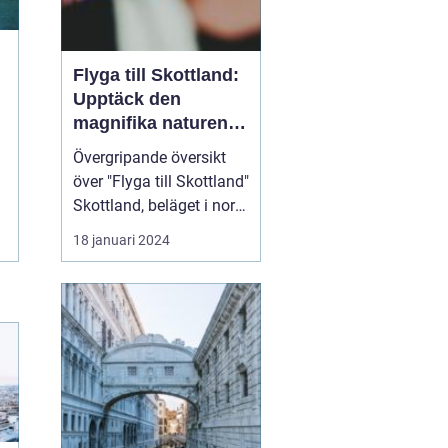
Flyga till Skottland:
Upptäck den
magnifika naturen
och rika historien
Övergripande översikt
över "Flyga till Skottland"
Skottland, beläget i norra
delen av Storbritannien,
18 januari 2024
har länge fascinerat
resenärer med sin
spektakulära natur,
historiska sevärdheter
och unika kultur. Att
flyga till Skottland är ett
populärt val fö...