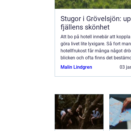
Stugor i Grövelsjön: u
fjällens skönhet
Att bo på hotell innebär att koppl
göra livet lite lyxigare. Så fort ma
hotellfrukost får många något drö
blicken och ofta finns det bestämd
om vad som ska fin...
Malin Lindgren
03 ja