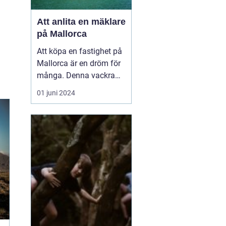
Att anlita en mäklare
på Mallorca
Att köpa en fastighet på
Mallorca är en dröm för
många. Denna vackra
medelhavsö erbjuder ett
01 juni 2024
fantastiskt klimat,
spektakulära landskap
och en rik kultur. För att
navigera den lokala
fastighetsmarknaden p...