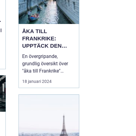
l
ÅKA TILL
FRANKRIKE:
UPPTÄCK DEN
MÅNGFALDIGA
En övergripande,
SKÖNHETEN
grundlig översikt över
"åka till Frankrike"
Franska republiken, känt
18 januari 2024
som Frankrike, lockar
varje år miljontals
besökare från hela
världen. Som en av de
mest populära
turistdestinationerna i
världen har Frankrike en