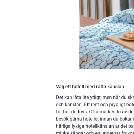
Välj ett hotell med rätta känslan
Det kan låta lite ytligt, men när du sk
och känslan. Ett rent och prydligt h
för hur du trivs. Ofta märker du av de
besök gärna hotellet innan du bokar o
härliga lyxiga hotellkänslan är det b
mjuka sängar och en underbar frukos