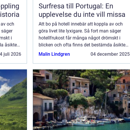
Surfresa till Portugal: En
istoria
upplevelse du inte vill missa
a av och
Att bo på hotell innebär att koppla av och
n säger
göra livet lite lyxigare. Så fort man säger
mskt i
hotellfrukost får många något drömskt i
a åsikter
blicken och ofta finns det bestämda åsikter
om vad som ska fin...
4 juli 2026
Malin Lindgren
04 december 2025