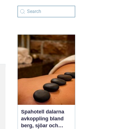
Spahotell dalarna
avkoppling bland
berg, sjöar och