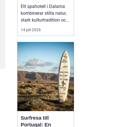
historia
Ett spahotell i Dalarna
kombinerar stilla natur,
stark kulturtradition och
omtänksam service.
14 juli 2026
Många som reser hit
söker mer än bara ett
varmt bad. De vill andas
ut, sova gott, äta
vällagad mat och
samtidigt känna en
tydlig känsla av plats
doften av ...
Surfresa till
Portugal: En