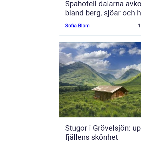
Spahotell dalarna avkoppling
bland berg, sjöar och h
Sofia Blom
1
Stugor i Grövelsjön: u
fjällens skönhet