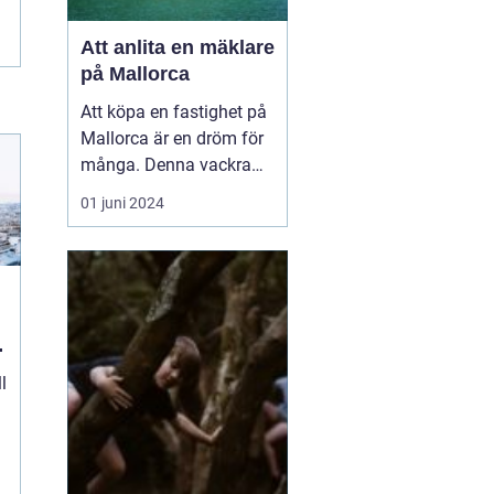
Att anlita en mäklare
på Mallorca
Att köpa en fastighet på
Mallorca är en dröm för
många. Denna vackra
medelhavsö erbjuder ett
01 juni 2024
fantastiskt klimat,
spektakulära landskap
och en rik kultur. För att
navigera den lokala
fastighetsmarknaden p...
l