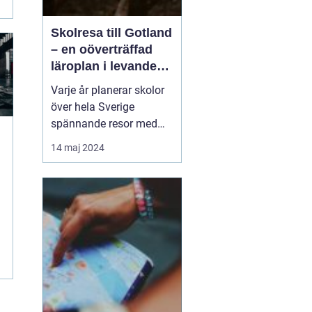
Skolresa till Gotland
– en oöverträffad
läroplan i levande
historia
Varje år planerar skolor
över hela Sverige
spännande resor med
pedagogiska inslag, där
14 maj 2024
målet är att berika
elevernas lärande
utanför klassrummets
fyra väggar. Gotland står
ut som en av de mest
attr...