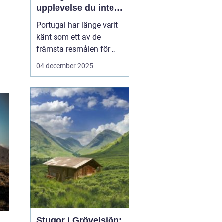
upplevelse du inte
vill missa
Portugal har länge varit
känt som ett av de
främsta resmålen för
surfentusiaster. Landets
04 december 2025
kustlinje bjuder på
perfekta vågor, solvarmt
klimat och en
avslappnad atmosfär,
vilket gör det till en
idealisk ...
Stugor i Grövelsjön: