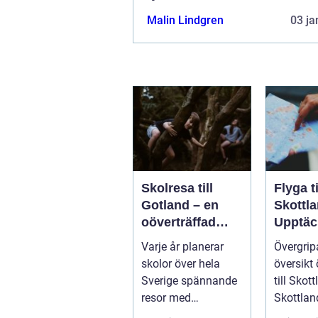
Malin Lindgren
03 ja
Skolresa till
Flyga ti
Gotland – en
Skottla
oöverträffad
Upptäc
läroplan i
magnif
Varje år planerar
Övergri
levande historia
naturen
skolor över hela
översikt 
histori
Sverige spännande
till Skot
resor med
Skottland
pedagogiska inslag,
norra de