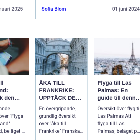
nuari 2025
Sofia Blom
01 juni 2024
ll
ÅKA TILL
Flyga till Las
nd:
FRANKRIKE:
Palmas: En
k den
UPPTÄCK DEN
guide till denna
ika
MÅNGFALDIGA
populära
pande
En övergripande,
Översikt över flyg til
 och rika
SKÖNHETEN
destination
över "Flyga
grundlig översikt
Las Palmas Att
en
tland"
över "åka till
flyga till Las
, beläget i
Frankrike" Franska
Palmas, beläget på
len av
republiken, känt
Gran Canaria i