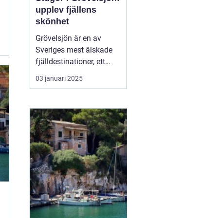
upplev fjällens
skönhet
Grövelsjön är en av
Sveriges mest älskade
fjälldestinationer, ett
område som lockar
03 januari 2025
besökare året runt tack
vare sin naturliga
skönhet och sitt breda
utbud av
friluftsaktiviteter. Med
sin rogivande och s...