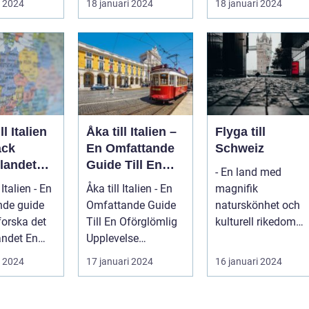
i 2024
18 januari 2024
18 januari 2024
nnie...
som Frankrike...
Spanien, er...
ll Italien
Åka till Italien –
Flyga till
äck
En Omfattande
Schweiz
landet
Guide Till En
- En land med
ss
Oförglömlig
 Italien - En
Åka till Italien - En
magnifik
ld
Upplevelse
nde guide
Omfattande Guide
naturskönhet och
tforska det
Till En Oförglömlig
kulturell rikedom
det En
Upplevelse
Schweiz är kanske
nde, grun...
Inledning: Italien, ett
mest känt för sina
i 2024
17 januari 2024
16 januari 2024
land...
vack...