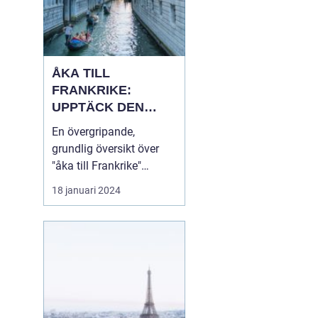
ÅKA TILL
FRANKRIKE:
UPPTÄCK DEN
MÅNGFALDIGA
En övergripande,
SKÖNHETEN
grundlig översikt över
"åka till Frankrike"
Franska republiken, känt
18 januari 2024
som Frankrike, lockar
varje år miljontals
besökare från hela
världen. Som en av de
mest populära
turistdestinationerna i
världen har Frankrike en