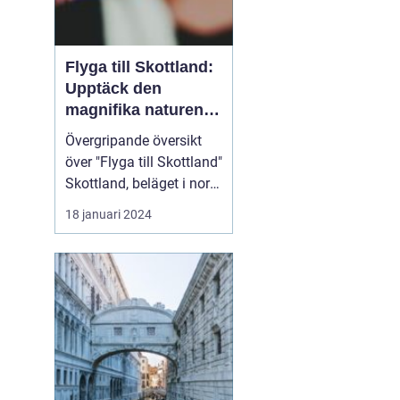
Flyga till Skottland:
Upptäck den
magnifika naturen
och rika historien
Övergripande översikt
över "Flyga till Skottland"
Skottland, beläget i norra
delen av Storbritannien,
18 januari 2024
har länge fascinerat
resenärer med sin
spektakulära natur,
historiska sevärdheter
och unika kultur. Att
flyga till Skottland är ett
populärt val fö...