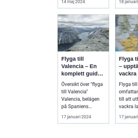
14 maj 2024
18 januar
d...
Storbrita
Flyga till
Flyga ti
Valencia – En
– uppt
komplett guide
vackra 
till din resa
och de
Översikt över "flyga
Flyga till
mångfa
till Valencia"
omfatta
Valencia, belägen
till att u
på Spaniens
vackra lan
östkust, är en
övergripa
17 januari 2024
17 januar
populär destinatio...