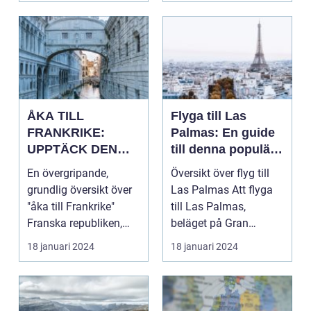
ÅKA TILL
Flyga till Las
FRANKRIKE:
Palmas: En guide
UPPTÄCK DEN
till denna populära
MÅNGFALDIGA
destination
En övergripande,
Översikt över flyg till
SKÖNHETEN
grundlig översikt över
Las Palmas Att flyga
"åka till Frankrike"
till Las Palmas,
Franska republiken,
beläget på Gran
känt som Frankrike...
Canaria i Spanien, er...
18 januari 2024
18 januari 2024