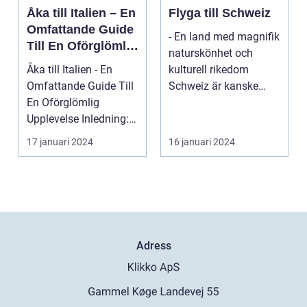
Åka till Italien – En
Flyga till Schweiz
Omfattande Guide
- En land med magnifik
Till En Oförglömlig
naturskönhet och
Upplevelse
Åka till Italien - En
kulturell rikedom
Omfattande Guide Till
Schweiz är kanske
En Oförglömlig
mest känt för sina
Upplevelse Inledning:
vack...
Italien, ett land...
17 januari 2024
16 januari 2024
Adress