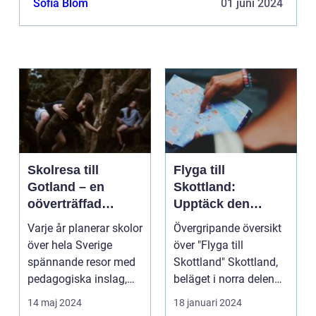
Sofia Blom
01 juni 2024
Skolresa till
Flyga till
Gotland – en
Skottland:
oöverträffad
Upptäck den
läroplan i levande
magnifika naturen
Varje år planerar skolor
Övergripande översikt
historia
och rika historien
över hela Sverige
över "Flyga till
spännande resor med
Skottland" Skottland,
pedagogiska inslag,
beläget i norra delen
d...
av Storbritannie...
14 maj 2024
18 januari 2024